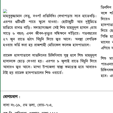
তিনদিন 
সঙ্গে 
মাহবুবুজ্জামান সেতু, নওগাঁ প্রতিনিধিঃ লেখাপড়ায় সবে হাতেখড়ি।
দিয়েও 
এরপর গুটিগুটি পায়ে স্কুলে যাওয়া। ছোটাছুটি আর দুষ্টুমিতে
হাসপাত
মাতিয়ে রাখত বাড়ি। সদাহাস্যজ্জল সেই শিশু মাহমুদুল হাসান (প্রায়
দিয়ে ছে
সাড়ে ৬ বছর) এখন জীবন-মৃত্যুর সন্ধিক্ষনে দাঁড়িয়ে। গতবছরের
পিজি হা
২৭ জুন রাতে হঠাৎ খিঁচুনি দিয়ে জ্বর আসে। অবস্থা বেগতিক
মাসের ব
হওয়ায় ভর্তি করা হয় রাজশাহী মেডিকেল কলেজ হাসপাতালে।
এগিয়ে যা
রামেক হাসপাতালে সাতদিনের চিকিৎিসায় সুস্থ হলে শিশু মাহমুদুল
শিশু ম
হাসানকে ছেড়ে দেওয়া হয়। এরপর ৯ জুলাই রাতে খিঁচুনি দিয়ে
পারএনা
আবারও জ্বর আসে। মান্দা উপজেলা স্বাস্থ্য কমপ্লেক্স হয়ে আবারও
চিকিৎসক
ঠাঁই হয় রামেক হাসপাতালের শিশু ওয়ার্ডে।
হবে। এত
যোগাযোগ :
বাসা নং-১৯, ৫ম তলা, রোড-৭/এ,