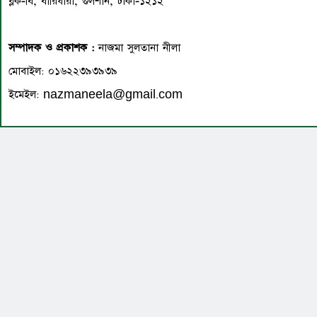
ব্লক-বি, বারিধারা, গুলশান, ঢাকা-১২১২
সম্পাদক ও প্রকাশক :
নাজমা সুলতানা নীলা
মোবাইল: ০১৬২২৩৯৩৯৩৯
ইমেইল: nazmaneela@gmail.com