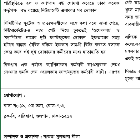
গেট ভাঙ
পরিস্থিতিতে হল ও ক্যাম্পাস বন্ধ ঘোষণা করেছে ঢাকা কলেজ
খুলে মা
কর্তৃপক্ষ। বন্ধ রয়েছে নিউমার্কেট এলাকার সব দোকান।
সময় তা
সিসিটিভির ফুটেজ ও প্রত্যক্ষদর্শীদের সঙ্গে কথা বলে জানা গেছে,
ব্যবসায়
নিউমার্কেটের-৪ নম্বর গেট দিয়ে ঢুকতেই ‘ওয়েলকাম’ ও
এদিকে শ
‘ক্যাপিটাল’ নামের দুটি ফাস্টফুডের দোকান। ইফতারের সময়
কলেজের 
হাঁটার রাস্তায় টেবিল বসিয়ে ইফতার সামগ্রী বিক্রি করতে বসাকে
মঙ্গলবা
কেন্দ্র করে ওই দুই দোকানের কর্মীদের মধ্যে হাতাহাতি হয়।
একই সঙ্
বিতণ্ডার এক পর্যায়ে ক্যাপিটালের কর্মচারী কাওসারকে দেখে
সিদ্ধান্
নেওয়ার হুমকি দেন ওয়েলকাম ফাস্টফুডের কর্মচারী বাপ্পী। এরপর
মূল্যে 
যোগাযোগ :
বাসা নং-১৯, ৫ম তলা, রোড-৭/এ,
ব্লক-বি, বারিধারা, গুলশান, ঢাকা-১২১২
সম্পাদক ও প্রকাশক :
নাজমা সুলতানা নীলা