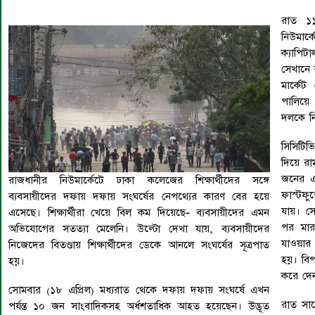
রাত ১১
নিউমার
ক্যাপি
সেখানে 
মার্কেট
পালিয়ে 
দলকে নি
সিসিটিভ
দিয়ে রা
জনের এ
রাজধানীর নিউমার্কেটে ঢাকা কলেজের শিক্ষার্থীদের সঙ্গে
ফাস্টফু
ব্যবসায়ীদের দফায় দফায় সংঘর্ষের নেপথ্যের কারণ বের হয়ে
যায়। সে
এসেছে। শিক্ষার্থীরা খেয়ে বিল কম দিয়েছে- ব্যবসায়ীদের এমন
পর মার
অভিযোগের সতত্যা মেলেনি। উল্টো দেখা যায়, ব্যবসায়ীদের
যাওয়ার
নিজেদের বিতণ্ডায় শিক্ষার্থীদের ডেকে আনলে সংঘর্ষের সূত্রপাত
হয়। বিপ
হয়।
করে দেন 
সোমবার (১৮ এপ্রিল) মধ্যরাত থেকে দফায় দফায় সংঘর্ষে এখন
রাত সাড়
পর্যন্ত ১০ জন সাংবাদিকসহ অর্ধশতাধিক আহত হয়েছেন। উদ্ভূত