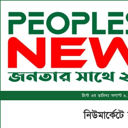
প্রিন্ট এর তারিখঃ অগাস্ট 
নিউমার্কেটে