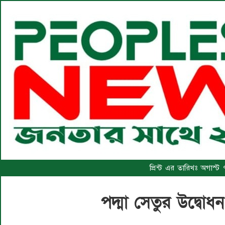
প্রিন্ট এর তারিখঃ অগাস্
পদ্মা সেতুর উদ্বোধন