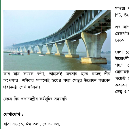
মাওয়া প
শিট, উদ
এর আগে 
তেজগাঁ
দেবেন।
বেলা ১
উদ্বোধন
পদ্মা 
মোনাজা
আর মাত্র কয়েক ঘণ্টা, তাহলেই অবসান হতে যাচ্ছে দীর্ঘ
পয়েন্ট 
অপেক্ষার। শনিবার সকালেই স্বপ্নের পদ্মা সেতুর উদ্বোধন করবেন
করবেন। 
প্রধানমন্ত্রী শেখ হাসিনা।
সেতু ও 
জেনে নিন প্রধানমন্ত্রীর কর্মসূচির সময়সূচি
যোগাযোগ :
বাসা নং-১৯, ৫ম তলা, রোড-৭/এ,