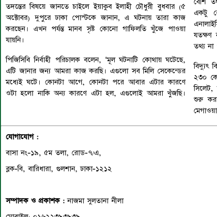
বেশি ত
তদন্তের বিষয়ে জানতে চাইলে ইয়াকুব ইলাহী চৌধুরী বুধবার (৫
একটু 
অক্টোবর) দুপুরে ঢাকা পোস্টকে জানান, এ ঘটনায় তারা কাজ
এনালাই
করছেন। এখন পর্যন্ত মানব সৃষ্ট কোনো গাফিলতি খুঁজে পাওয়া
যতক্ষণ
যায়নি।
তথ্য না
পিজিসিবি নির্বাহী পরিচালক বলেন, ‘মূল ঘটনাটি কোথায় ঘটেছে,
বিদ্যুৎ
এটি জানার জন্য আমরা কাজ করছি। এগুলো সব মিলি সেকেন্ডের
২৩০ কেভি
মধ্যেই ঘটে। কোনটা আগে, কোনটা পরে আবার এটার কারণে
সিলেট, 
ওটা হলো নাকি অন্য কারণে এটা হল, এগুলোই আমরা খুঁজছি।
শুরু ক
মেগাওয়া
যোগাযোগ :
বাসা নং-১৯, ৫ম তলা, রোড-৭/এ,
ব্লক-বি, বারিধারা, গুলশান, ঢাকা-১২১২
সম্পাদক ও প্রকাশক :
নাজমা সুলতানা নীলা
মোবাইল: ০১৬২২৩৯৩৯৩৯