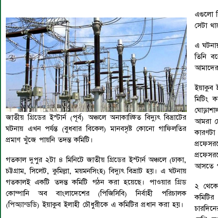
এগুলো বি
সেটা থা
এ ঘটনা
তিনি বল
আমাদের
ইয়াকুব 
মিটিং
ঘোড়াশা
জাতীয় গ্রিডের ইস্টার্ন (পূর্ব) অঞ্চলে অনাকাঙ্ক্ষিত বিদ্যুৎ বিভ্রাটের
আমরা চে
ঘটনায় এখন পর্যন্ত (বুধবার বিকেল) মানবসৃষ্ট কোনো গাফিলতির
কারণটা
প্রমাণ খুঁজে পায়নি তদন্ত কমিটি।
প্রফেসর
প্রফেস
গতকাল দুপুর ২টা ৪ মিনিটে জাতীয় গ্রিডের ইস্টার্ন অঞ্চলে (ঢাকা,
আসতে প
চট্টগ্রাম, সিলেট, কুমিল্লা, ময়মনসিংহ) বিদ্যুৎ বিভ্রাট হয়। এ ঘটনায়
গতকালই একটি তদন্ত কমিটি গঠন করা হয়েছে। পাওয়ার গ্রিড
২ থেকে
কোম্পানি অব বাংলাদেশের (পিজিসিবি) নির্বাহী পরিচালক
কমিটির 
(পিঅ্যান্ডডি) ইয়াকুব ইলাহী চৌধুরীকে এ কমিটির প্রধান করা হয়।
চারদিনে