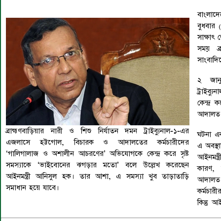
বাংলাদে
বুধবার 
সাক্ষাৎ 
সময় ব্
সাংবাদিক
২ জানু
ট্রাইব
কেন্দ্র
আদালত প
ব্রাহ্মণবাড়িয়ার নারী ও শিশু নির্যাতন দমন ট্রাইব্যুনাল-১-এর
ঘটনা এক
এজলাসে হট্টগোল, বিচারক ও আদালতের কর্মচারীদের
এ অবস্থ
‘গালিগালাজ ও অশালীন আচরণের’ অভিযোগকে কেন্দ্র করে সৃষ্ট
আইনমন্ত
সমস্যাকে ‌‘ভাইবোনের ঝগড়ার মতো’ বলে উল্লেখ করেছেন
কারণ, 
আইনমন্ত্রী আনিসুল হক। তার আশা, এ সমস্যা খুব তাড়াতাড়ি
আদালত 
সমাধান হয়ে যাবে।
কর্মচার
কিন্তু