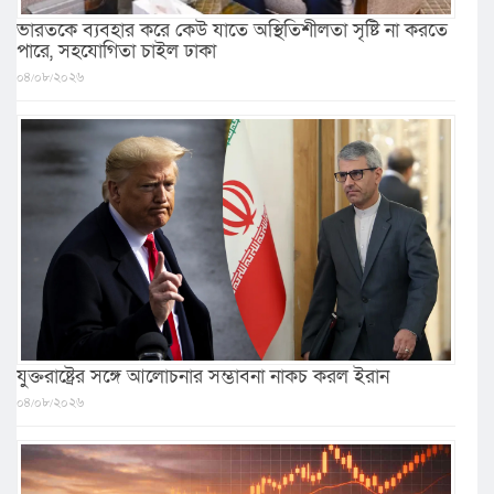
ভারতকে ব্যবহার করে কেউ যাতে অস্থিতিশীলতা সৃষ্টি না করতে
পারে, সহযোগিতা চাইল ঢাকা
০৪/০৮/২০২৬
যুক্তরাষ্ট্রের সঙ্গে আলোচনার সম্ভাবনা নাকচ করল ইরান
০৪/০৮/২০২৬