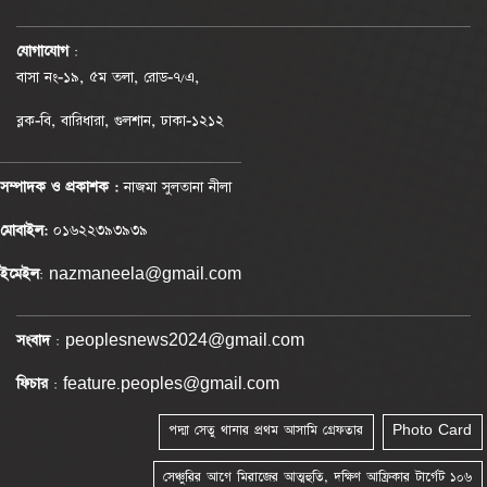
যোগাযোগ
:
বাসা নং-১৯, ৫ম তলা, রোড-৭/এ,
ব্লক-বি, বারিধারা, গুলশান, ঢাকা-১২১২
সম্পাদক ও প্রকাশক :
নাজমা সুলতানা নীলা
মোবাইল:
০১৬২২৩৯৩৯৩৯
ইমেইল
: nazmaneela@gmail.com
সংবাদ
: peoplesnews2024@gmail.com
ফিচার
: feature.peoples@gmail.com
পদ্মা সেতু থানার প্রথম আসামি গ্রেফতার
Photo Card
সেঞ্চুরির আগে মিরাজের আত্মহুতি, দক্ষিণ আফ্রিকার টার্গেট ১০৬