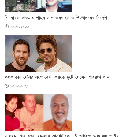
চিত্রনায়ক সালমান শাহর লাশ কবর থেকে উত্তোলনের নির্দেশ
১০/০৬/২০২৬
কলকাতায় মেসির সঙ্গে দেখা করতে ছুটে গেলেন শাহরুখ খান
১৩/১২/২০২৫
সালমান শাহ হত্যা মামলার আসামি কে এই আজিজ মোহাম্মদ ভাই?