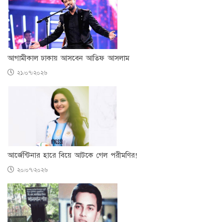
আগামীকাল ঢাকায় আসবেন আতিফ আসলাম
২১/০৭/২০২৬
আর্জেন্টিনার হারে বিয়ে আটকে গেল পরীমণির!
২০/০৭/২০২৬