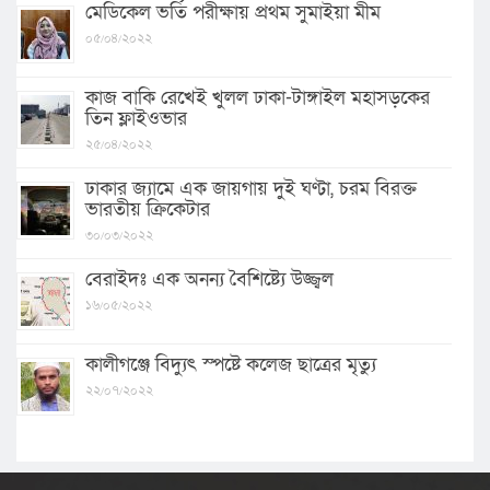
মেডিকেল ভর্তি পরীক্ষায় প্রথম সুমাইয়া মীম
০৫/০৪/২০২২
কাজ বাকি রেখেই খুলল ঢাকা-টাঙ্গাইল মহাসড়কের
তিন ফ্লাইওভার
২৫/০৪/২০২২
ঢাকার জ্যামে এক জায়গায় দুই ঘণ্টা, চরম বিরক্ত
ভারতীয় ক্রিকেটার
৩০/০৩/২০২২
বেরাইদঃ এক অনন্য বৈশিষ্ট্যে উজ্জ্বল
১৬/০৫/২০২২
কালীগঞ্জে বিদ্যুৎ স্পষ্টে কলেজ ছাত্রের মৃত্যু
২২/০৭/২০২২