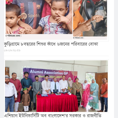
কুড়িগ্রামে ৮বছরের শিশুর কাঁধে ৬জনের পরিবারের বোঝা
০৮/০৮/২০২৬
এশিয়ান ইউনিভার্সিটি অব বাংলাদেশ’র সরকার ও রাজনীতি