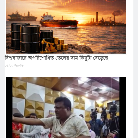
বিশ্ববাজারে অপরিশোধিত তেলের দাম কিছুটা বেড়েছে
০৪/০৮/২০২৬