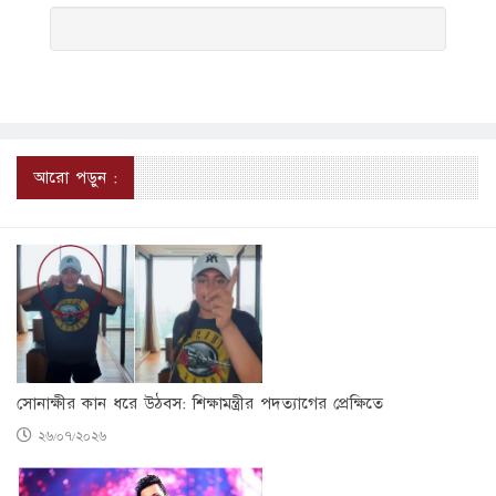
আরো পড়ুন :
সোনাক্ষীর কান ধরে উঠবস: শিক্ষামন্ত্রীর পদত্যাগের প্রেক্ষিতে
২৬/০৭/২০২৬