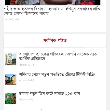
শহীদ ও আহতদের বিচার না হওয়ায় ড. ইউনূস সরকারের প্রতি
ক্ষোভ প্রকাশ জিসানের বাবার
০৪/০৮/২০২৬
সর্বাধিক পঠিত
বাংলাদেশ ব্যাংকের প্রতিবেদন অশনি সংকেত সাত
আর্থিক প্রতিষ্ঠানে
২৪/০৪/২০২২
শনিবার থেকে নতুন পদ্ধতিতে ট্রেনের টিকিট বিক্রি
২৫/০৩/২০২২
ঢাকায় নতুন তিন রুটে নামছে ২২৫ বাস
২২/০৩/২০২২