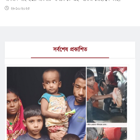
২৮/১০/২০২৫
সর্বশেষ প্রকাশিত