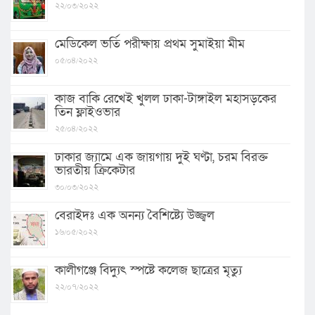
২২/০৩/২০২২
মেডিকেল ভর্তি পরীক্ষায় প্রথম সুমাইয়া মীম
০৫/০৪/২০২২
কাজ বাকি রেখেই খুলল ঢাকা-টাঙ্গাইল মহাসড়কের
তিন ফ্লাইওভার
২৫/০৪/২০২২
ঢাকার জ্যামে এক জায়গায় দুই ঘণ্টা, চরম বিরক্ত
ভারতীয় ক্রিকেটার
৩০/০৩/২০২২
বেরাইদঃ এক অনন্য বৈশিষ্ট্যে উজ্জ্বল
১৬/০৫/২০২২
কালীগঞ্জে বিদ্যুৎ স্পষ্টে কলেজ ছাত্রের মৃত্যু
২২/০৭/২০২২