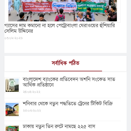
গ্যাসের দাম কমানো না হলে পেট্রোবাংলা ঘেরাওয়ের হুঁশিয়ারি
সেলিম উদ্দিনের
০৩/০৮/২০২৬
সর্বাধিক পঠিত
বাংলাদেশ ব্যাংকের প্রতিবেদন অশনি সংকেত সাত
আর্থিক প্রতিষ্ঠানে
২৪/০৪/২০২২
শনিবার থেকে নতুন পদ্ধতিতে ট্রেনের টিকিট বিক্রি
২৫/০৩/২০২২
ঢাকায় নতুন তিন রুটে নামছে ২২৫ বাস