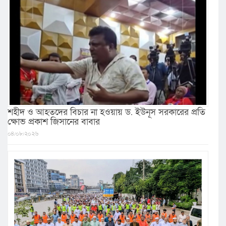
শহীদ ও আহতদের বিচার না হওয়ায় ড. ইউনূস সরকারের প্রতি
ক্ষোভ প্রকাশ জিসানের বাবার
০৪/০৮/২০২৬