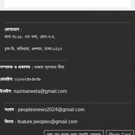
যোগাযোগ
:
বাসা নং-১৯, ৫ম তলা, রোড-৭/এ,
ব্লক-বি, বারিধারা, গুলশান, ঢাকা-১২১২
সম্পাদক ও প্রকাশক :
নাজমা সুলতানা নীলা
মোবাইল:
০১৬২২৩৯৩৯৩৯
ইমেইল
: nazmaneela@gmail.com
সংবাদ
: peoplesnews2024@gmail.com
ফিচার
: feature.peoples@gmail.com
পদ্মা সেতু থানার প্রথম আসামি গ্রেফতার
Photo Card