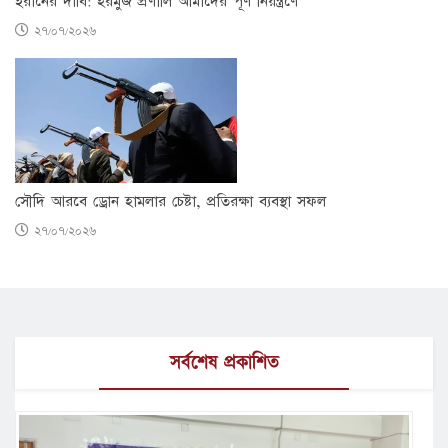
ইরানের দাবি: হরমুজ প্রণালি আমাদের পূর্ণ নিয়ন্ত্রণে
২৭/০৭/২০২৬
সৌদি আরবে ড্রোন হামলার চেষ্টা, প্রতিরক্ষা ব্যবস্থা সফল
২৭/০৭/২০২৬
সর্বশেষ প্রকাশিত