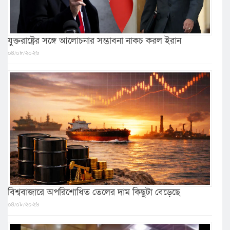
যুক্তরাষ্ট্রের সঙ্গে আলোচনার সম্ভাবনা নাকচ করল ইরান
০৪/০৮/২০২৬
বিশ্ববাজারে অপরিশোধিত তেলের দাম কিছুটা বেড়েছে
০৪/০৮/২০২৬