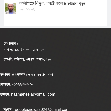
কালীগঞ্জে বিদ্যুৎ স্পষ্টে কলেজ ছাত্রের মৃত্যু
২২/০৭/২০২২
যোগাযোগ
:
বাসা নং-১৯, ৫ম তলা, রোড-৭/এ,
ব্লক-বি, বারিধারা, গুলশান, ঢাকা-১২১২
সম্পাদক ও প্রকাশক :
নাজমা সুলতানা নীলা
মোবাইল:
০১৬২২৩৯৩৯৩৯
ইমেইল
: nazmaneela@gmail.com
সংবাদ
: peoplesnews2024@gmail.com