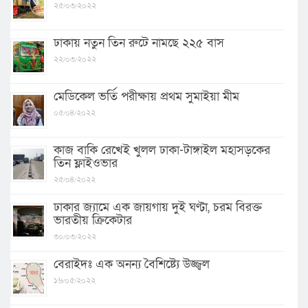
২৫/০৩/২০২২
ঢাকায় নতুন তিন রুটে নামছে ২২৫ বাস
২২/০৩/২০২২
মেডিকেল ভর্তি পরীক্ষায় প্রথম সুমাইয়া মীম
০৫/০৪/২০২২
কাজ বাকি রেখেই খুলল ঢাকা-টাঙ্গাইল মহাসড়কের
তিন ফ্লাইওভার
২৫/০৪/২০২২
ঢাকার জ্যামে এক জায়গায় দুই ঘণ্টা, চরম বিরক্ত
ভারতীয় ক্রিকেটার
৩০/০৩/২০২২
বেরাইদঃ এক অনন্য বৈশিষ্ট্যে উজ্জ্বল
১৬/০৫/২০২২