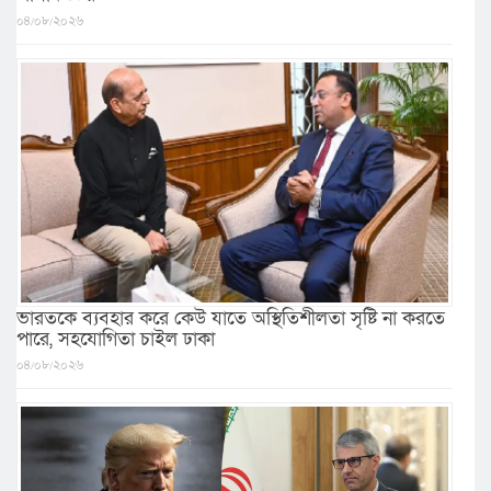
০৪/০৮/২০২৬
ভারতকে ব্যবহার করে কেউ যাতে অস্থিতিশীলতা সৃষ্টি না করতে
পারে, সহযোগিতা চাইল ঢাকা
০৪/০৮/২০২৬