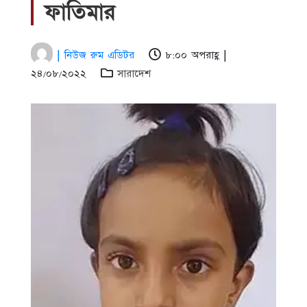
ফাতিমার
| নিউজ রুম এডিটর
৮:০০ অপরাহ্ণ |
২৪/০৮/২০২২
সারাদেশ