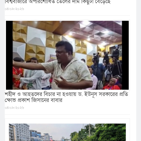
বিশ্ববাজারে অপরিশোধিত তেলের দাম কিছুটা বেড়েছে
০৪/০৮/২০২৬
শহীদ ও আহতদের বিচার না হওয়ায় ড. ইউনূস সরকারের প্রতি
ক্ষোভ প্রকাশ জিসানের বাবার
০৪/০৮/২০২৬