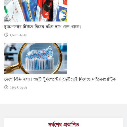
টুথপেস্টের টিউবে নিচের রঙিন দাগ কেন থাকে?
২৬/০৭/২০২৬
দেশে বিক্রি হওয়া ৩৪টি টুথপেস্টের ২৬টিতেই মিলেছে মাইক্রোপ্লাস্টিক
২৬/০৭/২০২৬
সর্বশেষ প্রকাশিত