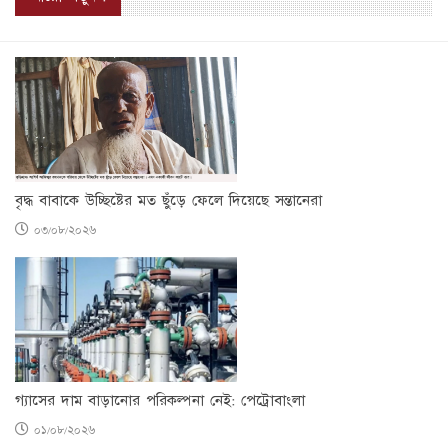
বৃদ্ধ বাবাকে উচ্ছিষ্টের মত ছুঁড়ে ফেলে দিয়েছে সন্তানেরা
০৩/০৮/২০২৬
গ্যাসের দাম বাড়ানোর পরিকল্পনা নেই: পেট্রোবাংলা
০১/০৮/২০২৬