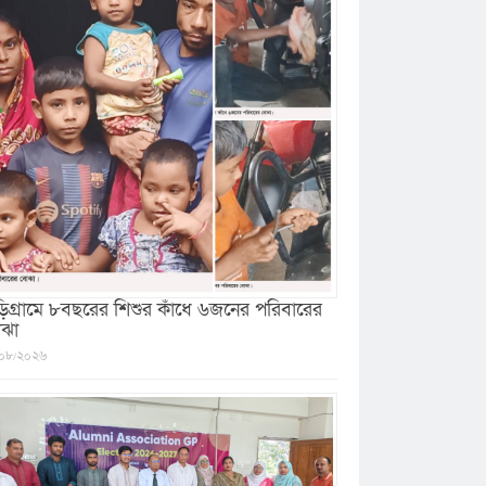
ড়িগ্রামে ৮বছরের শিশুর কাঁধে ৬জনের পরিবারের
ঝা
০৮/২০২৬