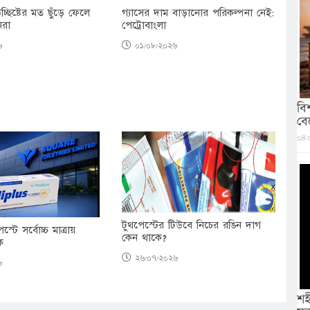
উচ্ছিষ্টের মত ছুঁড়ে ফেলে
গ্যাসের দাম বাড়ানোর পরিকল্পনা নেই:
েরা
পেট্রোবাংলা
৬
০১/০৮/২০২৬
বি
বে
০৪/
টুথপেস্টের টিউবে নিচের রঙিন দাগ
স্টে সর্বোচ্চ মাত্রায়
কেন থাকে?
িক
২৬/০৭/২০২৬
৬
শহ