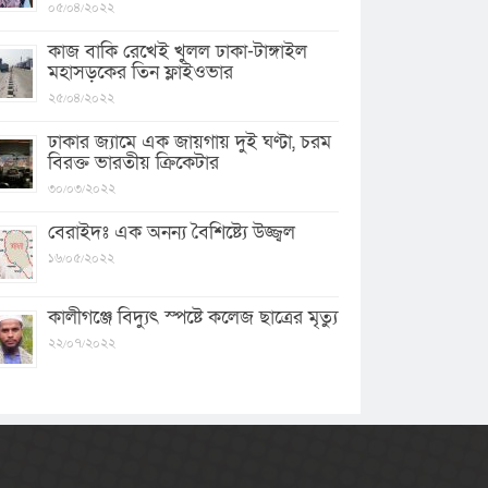
০৫/০৪/২০২২
কাজ বাকি রেখেই খুলল ঢাকা-টাঙ্গাইল
মহাসড়কের তিন ফ্লাইওভার
২৫/০৪/২০২২
ঢাকার জ্যামে এক জায়গায় দুই ঘণ্টা, চরম
বিরক্ত ভারতীয় ক্রিকেটার
৩০/০৩/২০২২
বেরাইদঃ এক অনন্য বৈশিষ্ট্যে উজ্জ্বল
১৬/০৫/২০২২
কালীগঞ্জে বিদ্যুৎ স্পষ্টে কলেজ ছাত্রের মৃত্যু
২২/০৭/২০২২