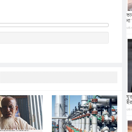
ভা
না
০৪/
যু
ইর
০৪/