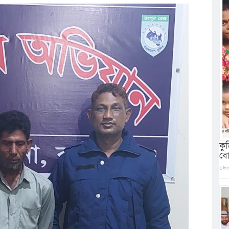
কু
বো
০৮/