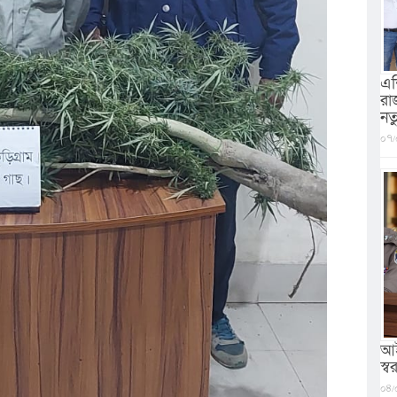
এশ
রা
নত
০৭/
আই
স্বরা
০৪/