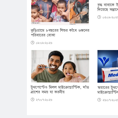
বৃদ্ধ বাবাকে 
দিয়েছে সন্তান
০৩/০৮/২০২
কুড়িগ্রামে ৮বছরের শিশুর কাঁধে ৬জনের
পরিবারের বোঝা
০৮/০৮/২০২৬
টুথপেস্টেও মিলল মাইক্রোপ্লাস্টিক, দাঁত
স্কয়ারের টুথপে
ব্রাশের সময় যা করনীয়
মাইক্রোপ্লাস্ট
২৭/০৭/২০২৬
২৬/০৭/২০২