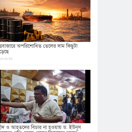
শ্ববাজারে অপরিশোধিত তেলের দাম কিছুটা
ড়েছে
০৮/২০২৬
ীদ ও আহতদের বিচার না হওয়ায় ড. ইউনূস