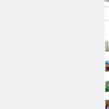
সর
০৪/