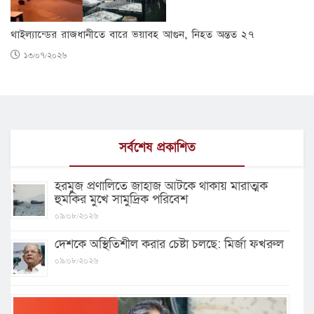
থাইল্যান্ডের রাজধানীতে বারে ভয়াবহ আগুন, নিহত অন্তত ২৭
১৩/০৭/২০২৬
সর্বশেষ প্রকাশিত
হরমুজ প্রণালিতে জাহাজ আটকে থাকায় মারাত্মক
হুমকির মুখে সামুদ্রিক পরিবেশ
০৯/০৮/২০২৬
দেশকে অস্থিতিশীল করার চেষ্টা চলছে: মির্জা ফখরুল
০৯/০৮/২০২৬