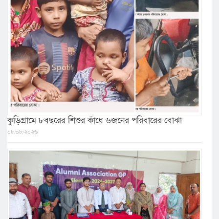
কুড়িগ্রামে ৮বছরের শিশুর কাঁধে ৬জনের পরিবারের বোঝা
০৮/০৮/২০২৬