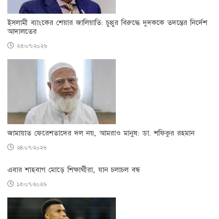
ইসলামী ব্যাংকের শেয়ার জালিয়াতি: চুপ্পুর বিরুদ্ধে দুদককে তদন্তের নির্দেশ
আদালতের
২৫/০৭/২০২৬
জামায়াত ফেরেশতাদের দল নয়, আমরাও মানুষ: ডা. শফিকুর রহমান
২৪/০৭/২০২৬
এবার শাহবাগ মোড়ে শিক্ষার্থীরা, যান চলাচল বন্ধ
১৫/০৭/২০২৬