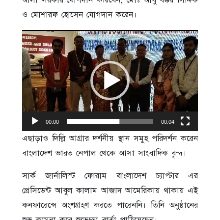
আলী সরকার যোগদান করিবেন, মোঃ আবু বক্কর সিদ্দিক
ও মোশারফ হোসেন যোগদান করেন।
Video
Player
00:00
00:04
এছাড়াও দিল্লি আগ্রার দর্শনীয় স্থান সমুহ পরিদর্শন করেন
বাংলাদেশ ভারত নেপাল থেকে আসা সাংবাদিক বৃন্দ।
সার্ক জার্নালিস্ট ফোরাম বাংলাদেশ চ্যাপ্টার এর
প্রেসিডেন্ট আবুল কালাম আজাদ আমেরিকায় থাকায় এই
কনফারেন্সে অংশগ্রহণ করতে পারেননি। তিনি অনুষ্ঠানের