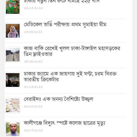
ঢাকায় নতুন তিন রুটে নামছে ২২৫ বাস
২২/০৩/২০২২
মেডিকেল ভর্তি পরীক্ষায় প্রথম সুমাইয়া মীম
০৫/০৪/২০২২
কাজ বাকি রেখেই খুলল ঢাকা-টাঙ্গাইল মহাসড়কের
তিন ফ্লাইওভার
২৫/০৪/২০২২
ঢাকার জ্যামে এক জায়গায় দুই ঘণ্টা, চরম বিরক্ত
ভারতীয় ক্রিকেটার
৩০/০৩/২০২২
বেরাইদঃ এক অনন্য বৈশিষ্ট্যে উজ্জ্বল
১৬/০৫/২০২২
কালীগঞ্জে বিদ্যুৎ স্পষ্টে কলেজ ছাত্রের মৃত্যু
২২/০৭/২০২২