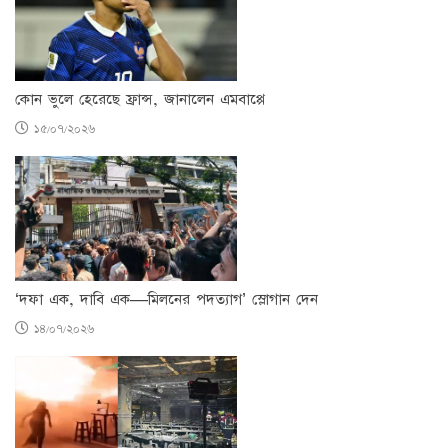
কোন ভুলে হেরেছে ফ্রান্স, জানালেন এমবাপ্পে
১৫/০৭/২০২৬
‘দফা এক, দাবি এক—মিলনের পদত্যাগ’ স্লোগান দেন
১৪/০৭/২০২৬