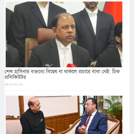
শেখ হাসিনার বক্তব্যে বিদ্বেষ না থাকলে প্রচারে বাধা নেই: চিফ
প্রসিকিউটর
০৪/০৮/২০২৬