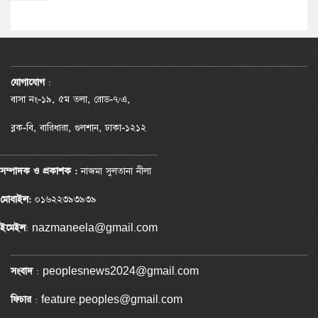
যোগাযোগ
:
বাসা নং-১৯, ৫ম তলা, রোড-৭/এ,
ব্লক-বি, বারিধারা, গুলশান, ঢাকা-১২১২
সম্পাদক ও প্রকাশক :
নাজমা সুলতানা নীলা
মোবাইল:
০১৬২২৩৯৩৯৩৯
ইমেইল
: nazmaneela@gmail.com
সংবাদ
: peoplesnews2024@gmail.com
ফিচার
: feature.peoples@gmail.com