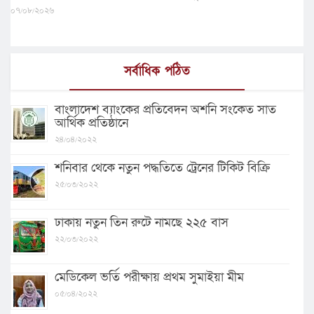
০৭/০৮/২০২৬
সর্বাধিক পঠিত
বাংলাদেশ ব্যাংকের প্রতিবেদন অশনি সংকেত সাত
আর্থিক প্রতিষ্ঠানে
২৪/০৪/২০২২
শনিবার থেকে নতুন পদ্ধতিতে ট্রেনের টিকিট বিক্রি
২৫/০৩/২০২২
ঢাকায় নতুন তিন রুটে নামছে ২২৫ বাস
২২/০৩/২০২২
মেডিকেল ভর্তি পরীক্ষায় প্রথম সুমাইয়া মীম
০৫/০৪/২০২২