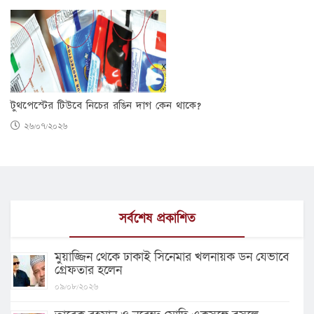
টুথপেস্টের টিউবে নিচের রঙিন দাগ কেন থাকে?
২৬/০৭/২০২৬
সর্বশেষ প্রকাশিত
মুয়াজ্জিন থেকে ঢাকাই সিনেমার খলনায়ক ডন যেভাবে
গ্রেফতার হলেন
০৯/০৮/২০২৬