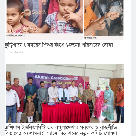
কুড়িগ্রামে ৮বছরের শিশুর কাঁধে ৬জনের পরিবারের বোঝা
০৮/০৮/২০২৬
এশিয়ান ইউনিভার্সিটি অব বাংলাদেশ’র সরকার ও রাজনীতি
বিভাগের অ্যালামনাই অ্যাসোসিয়েশনের নতুন কমিটি ঘোষণা