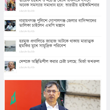
তারেক রহমান ও নরেন্দ্র মোদি একসঙ্গে বসলে
অনেক সমস্যার সমাধান হবে: ভারতীয় হাইকমিশনার
০৯/০৮/২০২৬
নারায়ণগঞ্জ পুলিশে গোপালগঞ্জ জেলার বাসিন্দাদের
তালিকা চাইলেন এমপি মান্নান
০৯/০৮/২০২৬
হরমুজ প্রণালিতে জাহাজ আটকে থাকায় মারাত্মক
হুমকির মুখে সামুদ্রিক পরিবেশ
০৯/০৮/২০২৬
দেশকে অস্থিতিশীল করার চেষ্টা চলছে: মির্জা ফখরুল
০৯/০৮/২০২৬