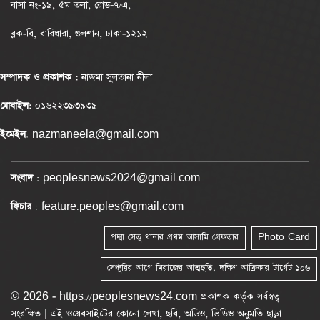
বাসা নং-১৯, ৫ম তলা, রোড-৭/এ,
ব্লক-বি, বারিধারা, গুলশান, ঢাকা-১২১২
সম্পাদক ও প্রকাশক :
নাজমা সুলতানা নীলা
মোবাইল:
০১৬২২৩৯৩৯৩৯
ইমেইল
: nazmaneela@gmail.com
সংবাদ
: peoplesnews2024@gmail.com
ফিচার
: feature.peoples@gmail.com
পদ্মা সেতু থানার প্রথম আসামি গ্রেফতার
Photo Card
সেঞ্চুরির আগে মিরাজের আত্মহুতি, দক্ষিণ আফ্রিকার টার্গেট ১০৬
© 2026 - https://peoplesnews24.com প্রকাশক কর্তৃক সর্বস্বত্ব
সংরক্ষিত | এই ওয়েবসাইটের কোনো লেখা, ছবি, অডিও, ভিডিও অনুমতি ছাড়া