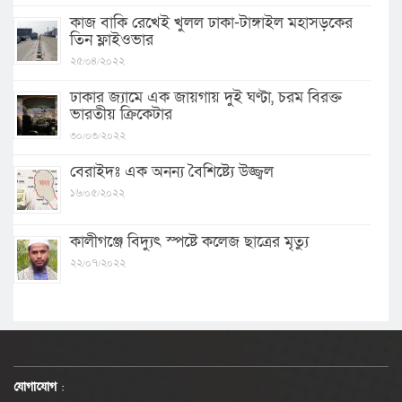
কাজ বাকি রেখেই খুলল ঢাকা-টাঙ্গাইল মহাসড়কের
তিন ফ্লাইওভার
২৫/০৪/২০২২
ঢাকার জ্যামে এক জায়গায় দুই ঘণ্টা, চরম বিরক্ত
ভারতীয় ক্রিকেটার
৩০/০৩/২০২২
বেরাইদঃ এক অনন্য বৈশিষ্ট্যে উজ্জ্বল
১৬/০৫/২০২২
কালীগঞ্জে বিদ্যুৎ স্পষ্টে কলেজ ছাত্রের মৃত্যু
২২/০৭/২০২২
যোগাযোগ
: