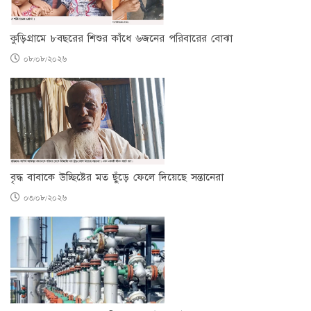
কুড়িগ্রামে ৮বছরের শিশুর কাঁধে ৬জনের পরিবারের বোঝা
০৮/০৮/২০২৬
বৃদ্ধ বাবাকে উচ্ছিষ্টের মত ছুঁড়ে ফেলে দিয়েছে সন্তানেরা
০৩/০৮/২০২৬