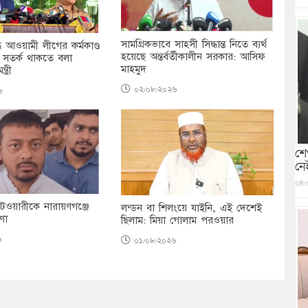
সামগ্রিকভাবে সাহসী সিদ্ধান্ত নিতে ব্যর্থ
িদ্ধ আওয়ামী লীগের কর্মকাণ্ড
হয়েছে অন্তর্বর্তীকালীন সরকার: আসিফ
 সতর্ক থাকতে বলা
মাহমুদ
্ত্রী
০২/০৮/২০২৬
৬
শে
নে
০৪/
াটওয়ারীকে নারায়ণগঞ্জে
লন্ডন বা শিলংয়ে যাইনি, এই দেশেই
ণা
ছিলাম: মিয়া গোলাম পরওয়ার
৬
০১/০৮/২০২৬