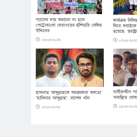
গ্যাসের দাম কমানো না হলে
কার্যক্রম নিষ
পেট্রোবাংলা ঘেরাওয়ের হুঁশিয়ারি সেলিম
ঘিরে সবাইকে
উদ্দিনের
হয়েছে: স্বরাষ্ট্রমন
০৩/০৮/২০২৬
০২/০৮/২০২
নাসীরুদ্দীন প
হাসনাত আব্দুল্লাহকে সমন্বয়করা বলতো
অবাঞ্ছিত ঘোষ
‘হাসিনার আব্দুল্লাহ’: রাশেদ খাঁন
০১/০৮/২০২
০১/০৮/২০২৬