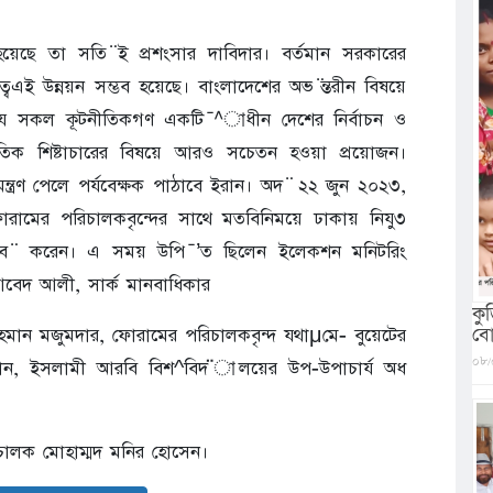
েছে তা সতি ̈ই প্রশংসার দাবিদার। বর্তমান সরকারের
…ত্বেএই উন্নয়ন সম্ভব হয়েছে। বাংলাদেশের অভ ̈ন্তরীন বিষয়ে
যে সকল কূটনীতিকগণ একটি ̄^াধীন দেশের নির্বাচন ও
ীতিক শিষ্টাচারের বিষয়ে আরও সচেতন হওয়া প্রয়োজন।
্ত্রণ পেলে পর্যবেক্ষক পাঠাবে ইরান। অদ ̈ ২২ জুন ২০২৩,
রামের পরিচালকবৃন্দের সাথে মতবিনিময়ে ঢাকায় নিযু৩
ন্তব ̈ করেন। এ সময় উপি ̄’ত ছিলেন ইলেকশন মনিটরিং
বেদ আলী, সার্ক মানবাধিকার
কু
বো
হমান মজুমদার, ফোরামের পরিচালকবৃন্দ যথাμমে- বুয়েটের
০৮/
খান, ইসলামী আরবি বিশ^বিদ ̈ালয়ের উপ-উপাচার্য অধ
িচালক মোহাম্মদ মনির হোসেন।