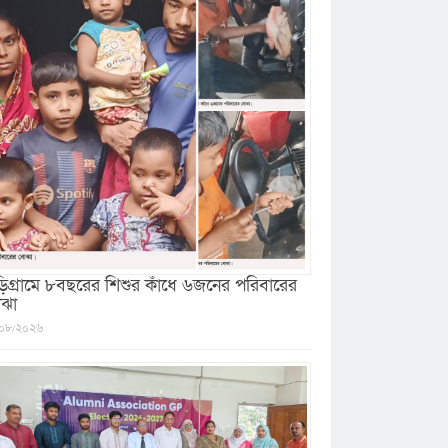
ড়িগ্রামে ৮বছরের শিশুর কাঁধে ৬জনের পরিবারের
ঝা
০৮/২০২৬