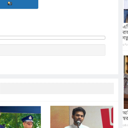
এশ
রা
নত
০৭/
আই
স্বরা
০৪/