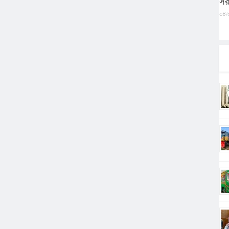
সর
০৪/