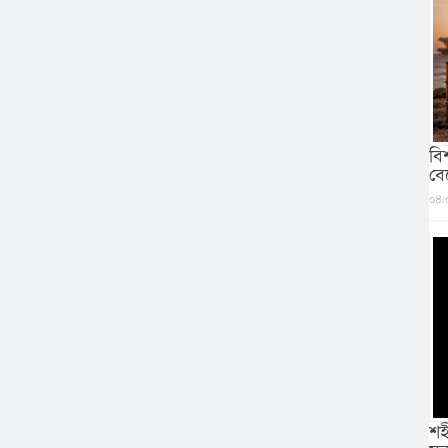
বি
বে
০৪/
শহ