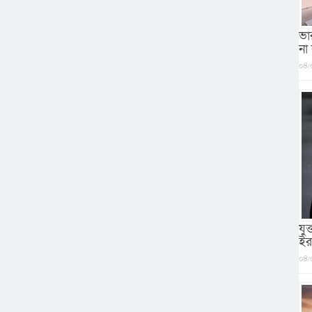
ভা
না
০৪/
যু
ইর
০৪/