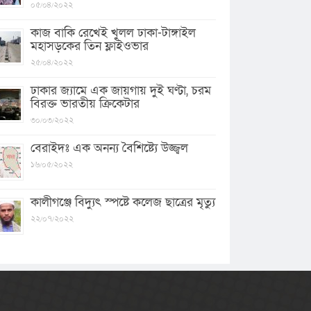
০৫/০৪/২০২২
কাজ বাকি রেখেই খুলল ঢাকা-টাঙ্গাইল
মহাসড়কের তিন ফ্লাইওভার
২৫/০৪/২০২২
ঢাকার জ্যামে এক জায়গায় দুই ঘণ্টা, চরম
বিরক্ত ভারতীয় ক্রিকেটার
৩০/০৩/২০২২
বেরাইদঃ এক অনন্য বৈশিষ্ট্যে উজ্জ্বল
১৬/০৫/২০২২
কালীগঞ্জে বিদ্যুৎ স্পষ্টে কলেজ ছাত্রের মৃত্যু
২২/০৭/২০২২