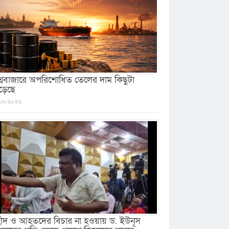
শ্ববাজারে অপরিশোধিত তেলের দাম কিছুটা
ড়েছে
০৮/২০২৬
ীদ ও আহতদের বিচার না হওয়ায় ড. ইউনূস