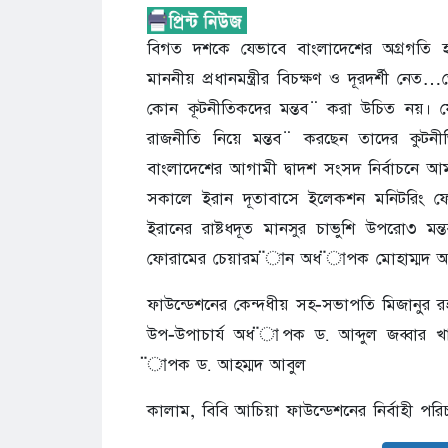
বিগত দশকে যেভাবে বাংলাদেশের অগ্রগতি হয়
মাননীয় প্রধানমন্ত্রীর বিচক্ষণ ও দূরদর্শী নেত
কোন কূটনীতিকদের মন্তব ̈ করা উচিত নয়। 
রাজনীতি নিয়ে মন্তব ̈ করছেন তাদের কুটন
বাংলাদেশের আগামী দ্বাদশ সংসদ নির্বাচনে আমন
সকালে ইরান দূতাবাসে ইলেকশন মনিটরিং ফো
ইরানের রাষ্টধদূত মানসুর চাভুশি উপরো৩ ম
ফোরামের চেয়ারম ̈ান অধ ̈াপক মোহাম্মদ আ
ফাউন্ডেশনের কেন্দধীয় সহ-সভাপতি মিজানুর র
উপ-উপাচার্য অধ ̈াপক ড. আব্দুল জব্বার 
̈াপক ড. আহম্মদ আবুল
কালাম, বিবি আচিয়া ফাউন্ডেশনের নির্বাহী পর