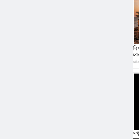
বি
বে
০৪/
শহ