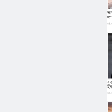
ভা
না
০৪/
যু
ইর
০৪/