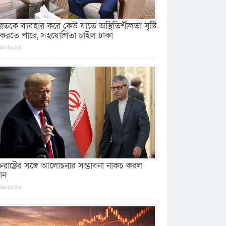
রতকে ব্যবহার করে কেউ যাতে অস্থিতিশীলতা সৃষ্টি
 করতে পারে, সহযোগিতা চাইল ঢাকা
০৮/২০২৬
ক্তরাষ্ট্রের সঙ্গে আলোচনার সম্ভাবনা নাকচ করল
ান
০৮/২০২৬