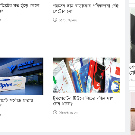
উচ্ছিষ্টের মত ছুঁড়ে ফেলে
গ্যাসের দাম বাড়ানোর পরিকল্পনা নেই:
েরা
পেট্রোবাংলা
৬
০১/০৮/২০২৬
শে
নে
০৪/
টুথপেস্টের টিউবে নিচের রঙিন দাগ
স্টে সর্বোচ্চ মাত্রায়
কেন থাকে?
িক
২৬/০৭/২০২৬
৬