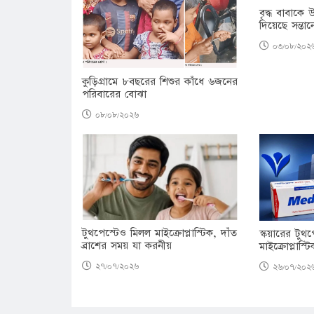
বৃদ্ধ বাবাকে 
দিয়েছে সন্তান
০৩/০৮/২০২
কুড়িগ্রামে ৮বছরের শিশুর কাঁধে ৬জনের
পরিবারের বোঝা
০৮/০৮/২০২৬
টুথপেস্টেও মিলল মাইক্রোপ্লাস্টিক, দাঁত
স্কয়ারের টুথপে
ব্রাশের সময় যা করনীয়
মাইক্রোপ্লাস্ট
২৭/০৭/২০২৬
২৬/০৭/২০২