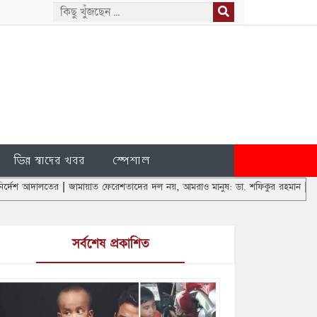
ভিন্ন স্বাদের খবর
স্পেশাল
র
|
জামায়াত ফেরেশতাদের দল নয়, আমরাও মানুষ: ডা. শফিকুর রহমান
|
এবার শাহবাগ মোড়ে শ
সর্বশেষ প্রকাশিত