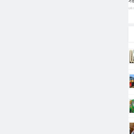
সর
০৪/