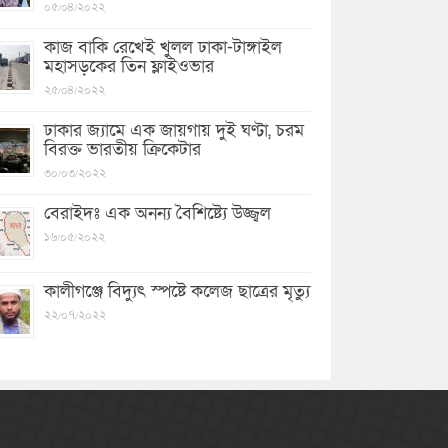
০৫/০৪/২০২২
কাজ বাকি রেখেই খুলল ঢাকা-টাঙ্গাইল
মহাসড়কের তিন ফ্লাইওভার
২৫/০৪/২০২২
ঢাকার জ্যামে এক জায়গায় দুই ঘণ্টা, চরম
বিরক্ত ভারতীয় ক্রিকেটার
৩০/০৩/২০২২
বেরাইদঃ এক অনন্য বৈশিষ্ট্যে উজ্জ্বল
১৬/০৫/২০২২
কালীগঞ্জে বিদ্যুৎ স্পষ্টে কলেজ ছাত্রের মৃত্যু
২২/০৭/২০২২