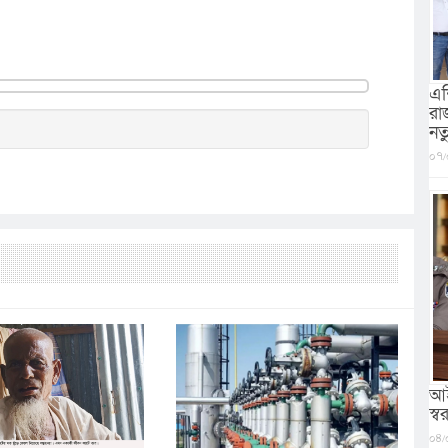
এশ
রা
নত
০৭/
আই
স্বরা
০৪/