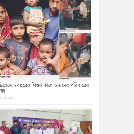
ড়িগ্রামে ৮বছরের শিশুর কাঁধে ৬জনের পরিবারের
ঝা
০৮/২০২৬