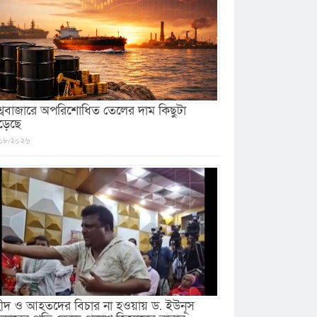
শ্ববাজারে অপরিশোধিত তেলের দাম কিছুটা
ড়েছে
০৮/২০২৬
ীদ ও আহতদের বিচার না হওয়ায় ড. ইউনূস