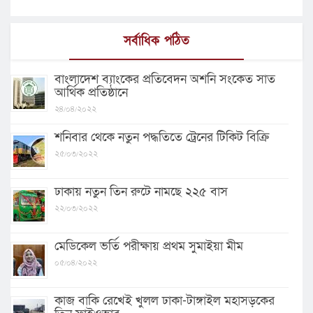
সর্বাধিক পঠিত
বাংলাদেশ ব্যাংকের প্রতিবেদন অশনি সংকেত সাত
আর্থিক প্রতিষ্ঠানে
২৪/০৪/২০২২
শনিবার থেকে নতুন পদ্ধতিতে ট্রেনের টিকিট বিক্রি
২৫/০৩/২০২২
ঢাকায় নতুন তিন রুটে নামছে ২২৫ বাস
২২/০৩/২০২২
মেডিকেল ভর্তি পরীক্ষায় প্রথম সুমাইয়া মীম
০৫/০৪/২০২২
কাজ বাকি রেখেই খুলল ঢাকা-টাঙ্গাইল মহাসড়কের