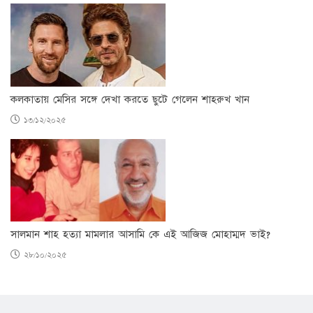
কলকাতায় মেসির সঙ্গে দেখা করতে ছুটে গেলেন শাহরুখ খান
১৩/১২/২০২৫
সালমান শাহ হত্যা মামলার আসামি কে এই আজিজ মোহাম্মদ ভাই?
২৮/১০/২০২৫