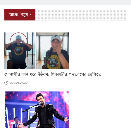
আরো পড়ুন :
সোনাক্ষীর কান ধরে উঠবস: শিক্ষামন্ত্রীর পদত্যাগের প্রেক্ষিতে
২৬/০৭/২০২৬