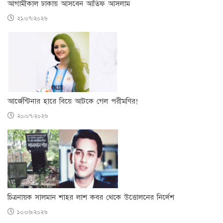
আগামীকাল ঢাকায় আসবেন আতিফ আসলাম
২১/০৭/২০২৬
আর্জেন্টিনার হারে বিয়ে আটকে গেল পরীমণির!
২০/০৭/২০২৬
চিত্রনায়ক সালমান শাহর লাশ কবর থেকে উত্তোলনের নির্দেশ
১০/০৬/২০২৬