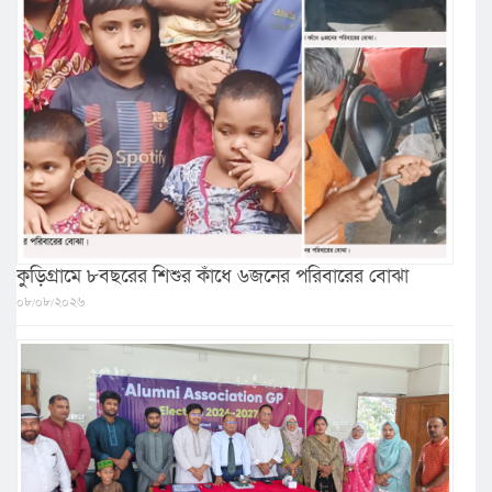
কুড়িগ্রামে ৮বছরের শিশুর কাঁধে ৬জনের পরিবারের বোঝা
০৮/০৮/২০২৬