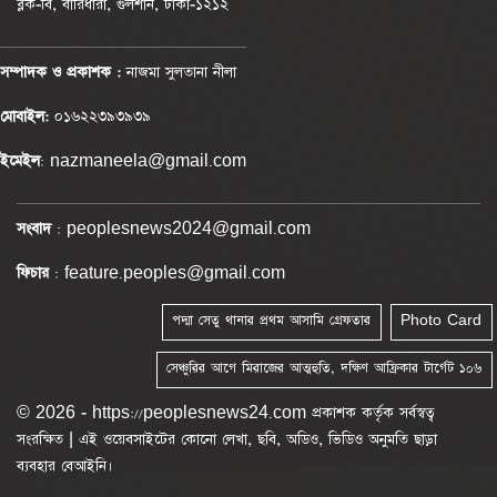
ব্লক-বি, বারিধারা, গুলশান, ঢাকা-১২১২
সম্পাদক ও প্রকাশক :
নাজমা সুলতানা নীলা
মোবাইল:
০১৬২২৩৯৩৯৩৯
ইমেইল
: nazmaneela@gmail.com
সংবাদ
: peoplesnews2024@gmail.com
ফিচার
: feature.peoples@gmail.com
পদ্মা সেতু থানার প্রথম আসামি গ্রেফতার
Photo Card
সেঞ্চুরির আগে মিরাজের আত্মহুতি, দক্ষিণ আফ্রিকার টার্গেট ১০৬
© 2026 - https://peoplesnews24.com প্রকাশক কর্তৃক সর্বস্বত্ব
সংরক্ষিত | এই ওয়েবসাইটের কোনো লেখা, ছবি, অডিও, ভিডিও অনুমতি ছাড়া
ব্যবহার বেআইনি।