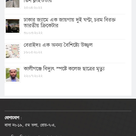
তিন ফ্লাইওভার
২৫/০৪/২০২২
ঢাকার জ্যামে এক জায়গায় দুই ঘণ্টা, চরম বিরক্ত
ভারতীয় ক্রিকেটার
৩০/০৩/২০২২
বেরাইদঃ এক অনন্য বৈশিষ্ট্যে উজ্জ্বল
১৬/০৫/২০২২
কালীগঞ্জে বিদ্যুৎ স্পষ্টে কলেজ ছাত্রের মৃত্যু
২২/০৭/২০২২
যোগাযোগ
:
বাসা নং-১৯, ৫ম তলা, রোড-৭/এ,