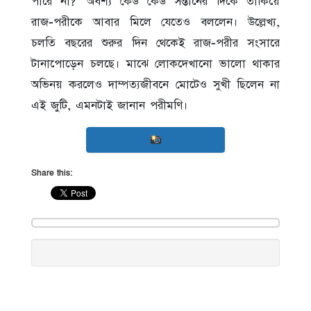
পারে না?’ অবশ্য কেউ কেউ সন্তানের দিকে তাকিয়ে
রাজ-পরীকে আবার মিলে যেতেও বললেন। উল্লেখ্য,
চলতি বছরের শুরুর দিন থেকেই রাজ-পরীর সংসারে
টানাপোড়েন চলছে। মাঝে লোকদেখানো ভালো থাকার
অভিনয় করলেও দাম্পত্যজীবনে মোটেও সুখী ছিলেন না
এই জুটি, এমনটাই জানান পরীমণি।
Share this: