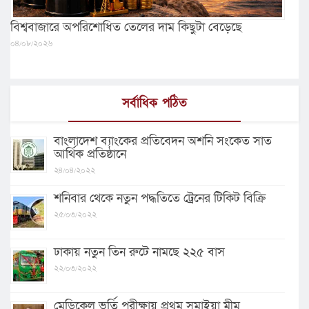
বিশ্ববাজারে অপরিশোধিত তেলের দাম কিছুটা বেড়েছে
০৪/০৮/২০২৬
সর্বাধিক পঠিত
বাংলাদেশ ব্যাংকের প্রতিবেদন অশনি সংকেত সাত
আর্থিক প্রতিষ্ঠানে
২৪/০৪/২০২২
শনিবার থেকে নতুন পদ্ধতিতে ট্রেনের টিকিট বিক্রি
২৫/০৩/২০২২
ঢাকায় নতুন তিন রুটে নামছে ২২৫ বাস
২২/০৩/২০২২
মেডিকেল ভর্তি পরীক্ষায় প্রথম সুমাইয়া মীম