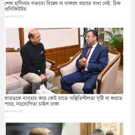
শেখ হাসিনার বক্তব্যে বিদ্বেষ না থাকলে প্রচারে বাধা নেই: চিফ
প্রসিকিউটর
০৪/০৮/২০২৬
ভারতকে ব্যবহার করে কেউ যাতে অস্থিতিশীলতা সৃষ্টি না করতে
পারে, সহযোগিতা চাইল ঢাকা
০৪/০৮/২০২৬