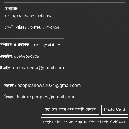
যোগাযোগ
:
বাসা নং-১৯, ৫ম তলা, রোড-৭/এ,
ব্লক-বি, বারিধারা, গুলশান, ঢাকা-১২১২
সম্পাদক ও প্রকাশক :
নাজমা সুলতানা নীলা
মোবাইল:
০১৬২২৩৯৩৯৩৯
ইমেইল
: nazmaneela@gmail.com
সংবাদ
: peoplesnews2024@gmail.com
ফিচার
: feature.peoples@gmail.com
পদ্মা সেতু থানার প্রথম আসামি গ্রেফতার
Photo Card
সেঞ্চুরির আগে মিরাজের আত্মহুতি, দক্ষিণ আফ্রিকার টার্গেট ১০৬