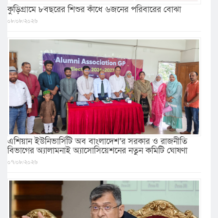
কুড়িগ্রামে ৮বছরের শিশুর কাঁধে ৬জনের পরিবারের বোঝা
০৮/০৮/২০২৬
এশিয়ান ইউনিভার্সিটি অব বাংলাদেশ’র সরকার ও রাজনীতি
বিভাগের অ্যালামনাই অ্যাসোসিয়েশনের নতুন কমিটি ঘোষণা
০৭/০৮/২০২৬