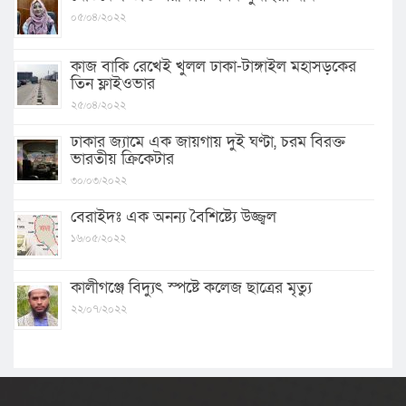
০৫/০৪/২০২২
কাজ বাকি রেখেই খুলল ঢাকা-টাঙ্গাইল মহাসড়কের
তিন ফ্লাইওভার
২৫/০৪/২০২২
ঢাকার জ্যামে এক জায়গায় দুই ঘণ্টা, চরম বিরক্ত
ভারতীয় ক্রিকেটার
৩০/০৩/২০২২
বেরাইদঃ এক অনন্য বৈশিষ্ট্যে উজ্জ্বল
১৬/০৫/২০২২
কালীগঞ্জে বিদ্যুৎ স্পষ্টে কলেজ ছাত্রের মৃত্যু
২২/০৭/২০২২