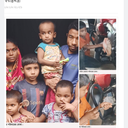
স্বরাষ্ট্রমন্ত্রী
০৮/০৮/২০২৬