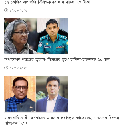
১২ কেজির এলপিজি সিলিন্ডারের দাম বাড়ল ৭০ টাকা
০২/০৮/২০২৬
অপারেশন শরতের তুফান: বিচারের মুখে হাসিনা-হারুনসহ ১০ জন
০২/০৮/২০২৬
মানবতাবিরোধী অপরাধের মামলায় ওবায়দুল কাদেরসহ ৭ জনের বিরুদ্ধে
সাক্ষ্যগ্রহণ শেষ