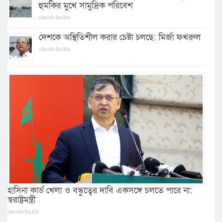
হুমকির মুখে সামুদ্রিক পরিবেশ
০৯/০৮/২০২৬
দেশকে অস্থিতিশীল করার চেষ্টা চলছে: মির্জা ফখরুল
০৯/০৮/২০২৬
হাসিনা কার্ড খেলা ও বন্ধুত্বের দাবি একসঙ্গে চলতে পারে না:
স্বরাষ্ট্রমন্ত্রী
০৮/০৮/২০২৬