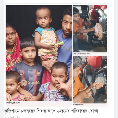
কুড়িগ্রামে ৮বছরের শিশুর কাঁধে ৬জনের পরিবারের বোঝা
০৮/০৮/২০২৬