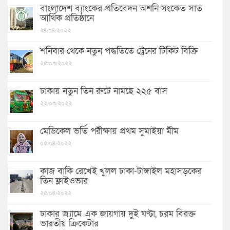
বাংলাদেশ ব্যাংকের প্রতিবেদন অশনি সংকেত সাত
আর্থিক প্রতিষ্ঠানে
২৪/০৪/২০২২
শনিবার থেকে নতুন পদ্ধতিতে ট্রেনের টিকিট বিক্রি
২৫/০৩/২০২২
ঢাকায় নতুন তিন রুটে নামছে ২২৫ বাস
২২/০৩/২০২২
মেডিকেল ভর্তি পরীক্ষায় প্রথম সুমাইয়া মীম
০৫/০৪/২০২২
কাজ বাকি রেখেই খুলল ঢাকা-টাঙ্গাইল মহাসড়কের
তিন ফ্লাইওভার
২৫/০৪/২০২২
ঢাকার জ্যামে এক জায়গায় দুই ঘণ্টা, চরম বিরক্ত
ভারতীয় ক্রিকেটার