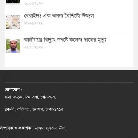
৩০/০৩/২০২২
বেরাইদঃ এক অনন্য বৈশিষ্ট্যে উজ্জ্বল
১৬/০৫/২০২২
কালীগঞ্জে বিদ্যুৎ স্পষ্টে কলেজ ছাত্রের মৃত্যু
২২/০৭/২০২২
যোগাযোগ
:
বাসা নং-১৯, ৫ম তলা, রোড-৭/এ,
ব্লক-বি, বারিধারা, গুলশান, ঢাকা-১২১২
সম্পাদক ও প্রকাশক :
নাজমা সুলতানা নীলা