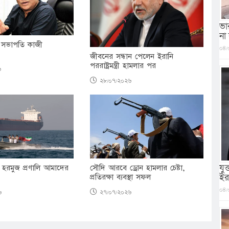
ভা
না
সভাপতি কাজী
০৪/
জীবনের সন্ধান পেলেন ইরানি
পররাষ্ট্রমন্ত্রী হামলার পর
৬
২৮/০৭/২০২৬
যু
 হরমুজ প্রণালি আমাদের
সৌদি আরবে ড্রোন হামলার চেষ্টা,
ইর
প্রতিরক্ষা ব্যবস্থা সফল
০৪/
৬
২৭/০৭/২০২৬