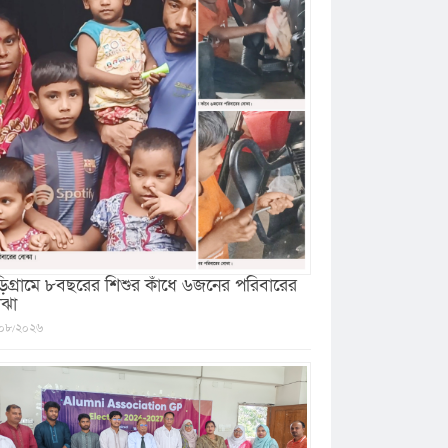
ড়িগ্রামে ৮বছরের শিশুর কাঁধে ৬জনের পরিবারের
ঝা
০৮/২০২৬