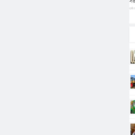
সর
০৪/