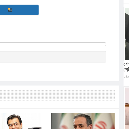
শে
নে
০৪/