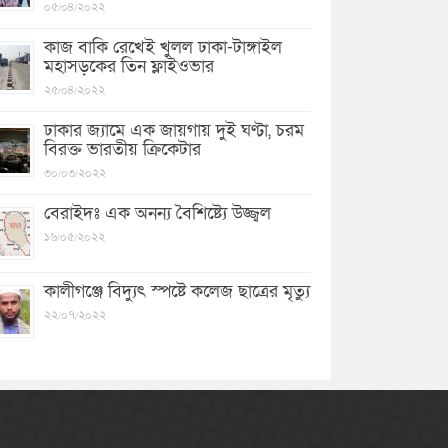
০৫/০৪/২০২২
কাজ বাকি রেখেই খুলল ঢাকা-টাঙ্গাইল
মহাসড়কের তিন ফ্লাইওভার
২৫/০৪/২০২২
ঢাকার জ্যামে এক জায়গায় দুই ঘণ্টা, চরম
বিরক্ত ভারতীয় ক্রিকেটার
৩০/০৩/২০২২
বেরাইদঃ এক অনন্য বৈশিষ্ট্যে উজ্জ্বল
১৬/০৫/২০২২
কালীগঞ্জে বিদ্যুৎ স্পষ্টে কলেজ ছাত্রের মৃত্যু
২২/০৭/২০২২