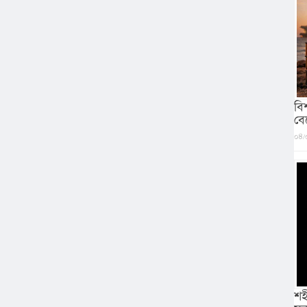
বি
বে
০৪/
শহ