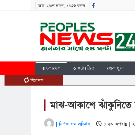
আজ ২৪শে শ্রাবণ, ১৪৩৩ বঙ্গাব্দ
বাংলাদেশ
আন্তর্জাতিক
খেলাধুলা
শিরোনাম
মাঝ-আকাশে ঝাঁকুনিতে সি
| নিউজ রুম এডিটর
৮:২৯ অপরাহ্ণ |