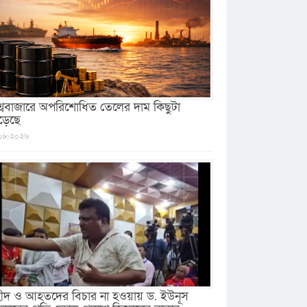
শ্ববাজারে অপরিশোধিত তেলের দাম কিছুটা
ড়েছে
০৮/২০২৬
ীদ ও আহতদের বিচার না হওয়ায় ড. ইউনূস