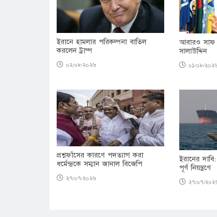
ইরানে হামলার পরিকল্পনা বাতিল
আবারও সাফ 
করলেন ট্রাম্প
সালাউদ্দিন
০২/০৮/২০২৬
০১/০৮/২০২
প্রশ্নফাঁসের কারণে পদত্যাগ করা
ইরানের দাবি:
ধর্মেন্দ্রকে সম্মান জানাল বিজেপি
পূর্ণ নিয়ন্ত্রণে
২৭/০৭/২০২৬
২৭/০৭/২০২