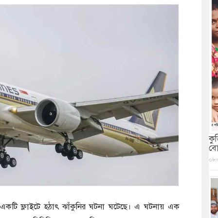
কু
বো
০৮/
সের একটি ফ্লাইটে হঠাৎ ঝাঁকুনির ঘটনা ঘটেছে। এ ঘটনায় এক