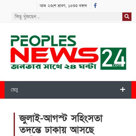
আজ ২৩শে শ্রাবণ, ১৪৩৩ বঙ্গাব্দ
মেনু
জুলাই-আগস্ট সহিংসতা
তদন্তে ঢাকায় আসছে