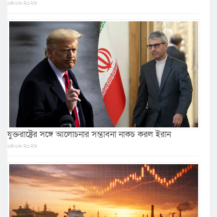
০৪/০৮/২০২৬
যুক্তরাষ্ট্রের সঙ্গে আলোচনার সম্ভাবনা নাকচ করল ইরান
০৪/০৮/২০২৬