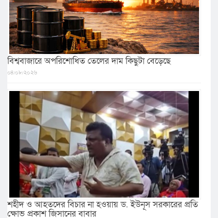
বিশ্ববাজারে অপরিশোধিত তেলের দাম কিছুটা বেড়েছে
০৪/০৮/২০২৬
শহীদ ও আহতদের বিচার না হওয়ায় ড. ইউনূস সরকারের প্রতি
ক্ষোভ প্রকাশ জিসানের বাবার