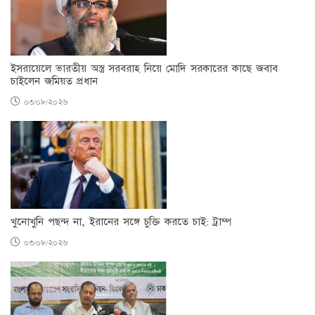
ইসরায়েলে ভারতীয় অস্ত্র সরবরাহ নিয়ে মোদি সরকারের কাছে জবাব
চাইলেন জমিয়ত প্রধান
০৩/০৮/২০২৬
খুনোখুনি পছন্দ না, ইরানের সঙ্গে চুক্তি করতে চাই: ট্রাম্প
০৩/০৮/২০২৬