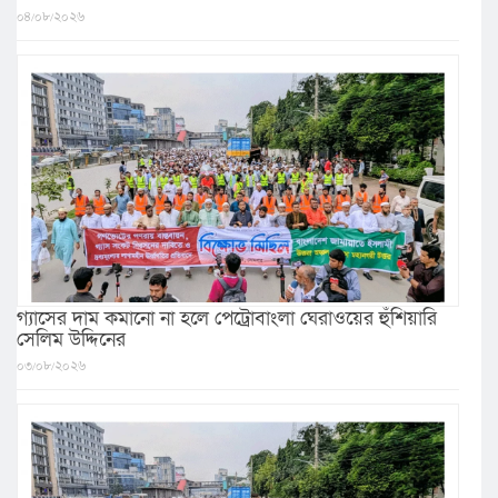
০৪/০৮/২০২৬
গ্যাসের দাম কমানো না হলে পেট্রোবাংলা ঘেরাওয়ের হুঁশিয়ারি
সেলিম উদ্দিনের
০৩/০৮/২০২৬