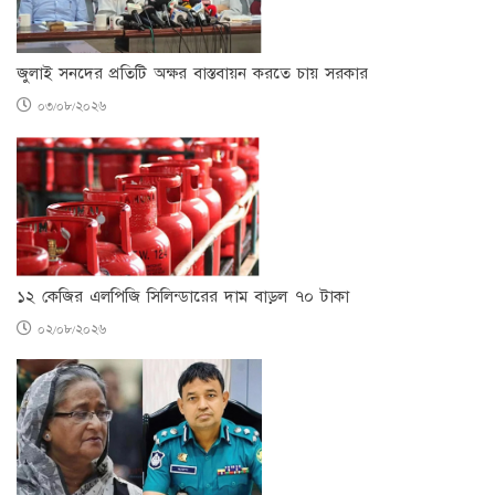
জুলাই সনদের প্রতিটি অক্ষর বাস্তবায়ন করতে চায় সরকার
০৩/০৮/২০২৬
১২ কেজির এলপিজি সিলিন্ডারের দাম বাড়ল ৭০ টাকা
০২/০৮/২০২৬