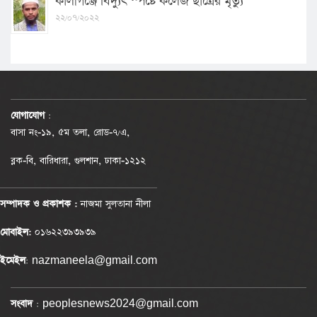
কালীগঞ্জে বিদ্যুৎ স্পষ্টে কলেজ ছাত্রের মৃত্যু
২২/০৭/২০২২
যোগাযোগ
:
বাসা নং-১৯, ৫ম তলা, রোড-৭/এ,
ব্লক-বি, বারিধারা, গুলশান, ঢাকা-১২১২
সম্পাদক ও প্রকাশক :
নাজমা সুলতানা নীলা
মোবাইল:
০১৬২২৩৯৩৯৩৯
ইমেইল
: nazmaneela@gmail.com
সংবাদ
: peoplesnews2024@gmail.com