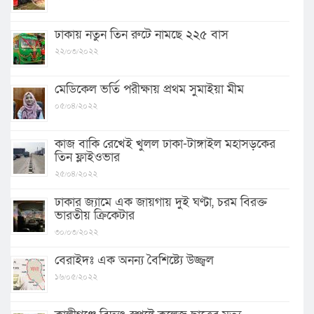
ঢাকায় নতুন তিন রুটে নামছে ২২৫ বাস
২২/০৩/২০২২
মেডিকেল ভর্তি পরীক্ষায় প্রথম সুমাইয়া মীম
০৫/০৪/২০২২
কাজ বাকি রেখেই খুলল ঢাকা-টাঙ্গাইল মহাসড়কের
তিন ফ্লাইওভার
২৫/০৪/২০২২
ঢাকার জ্যামে এক জায়গায় দুই ঘণ্টা, চরম বিরক্ত
ভারতীয় ক্রিকেটার
৩০/০৩/২০২২
বেরাইদঃ এক অনন্য বৈশিষ্ট্যে উজ্জ্বল
১৬/০৫/২০২২