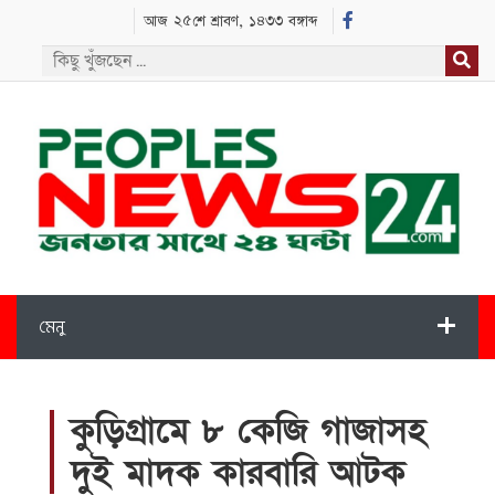
আজ ২৫শে শ্রাবণ, ১৪৩৩ বঙ্গাব্দ
মেনু
কুড়িগ্রামে ৮ কেজি গাজাসহ
দুই মাদক কারবারি আটক