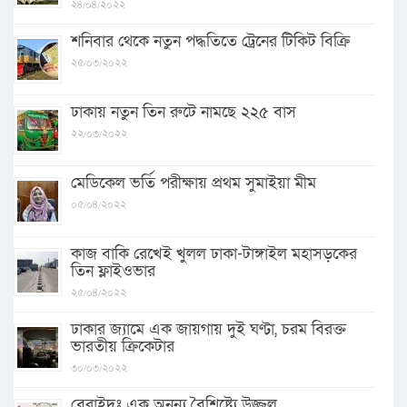
২৪/০৪/২০২২
শনিবার থেকে নতুন পদ্ধতিতে ট্রেনের টিকিট বিক্রি
২৫/০৩/২০২২
ঢাকায় নতুন তিন রুটে নামছে ২২৫ বাস
২২/০৩/২০২২
মেডিকেল ভর্তি পরীক্ষায় প্রথম সুমাইয়া মীম
০৫/০৪/২০২২
কাজ বাকি রেখেই খুলল ঢাকা-টাঙ্গাইল মহাসড়কের
তিন ফ্লাইওভার
২৫/০৪/২০২২
ঢাকার জ্যামে এক জায়গায় দুই ঘণ্টা, চরম বিরক্ত
ভারতীয় ক্রিকেটার
৩০/০৩/২০২২
বেরাইদঃ এক অনন্য বৈশিষ্ট্যে উজ্জ্বল