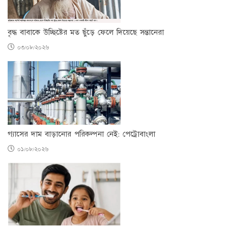
বৃদ্ধ বাবাকে উচ্ছিষ্টের মত ছুঁড়ে ফেলে দিয়েছে সন্তানেরা
০৩/০৮/২০২৬
গ্যাসের দাম বাড়ানোর পরিকল্পনা নেই: পেট্রোবাংলা
০১/০৮/২০২৬