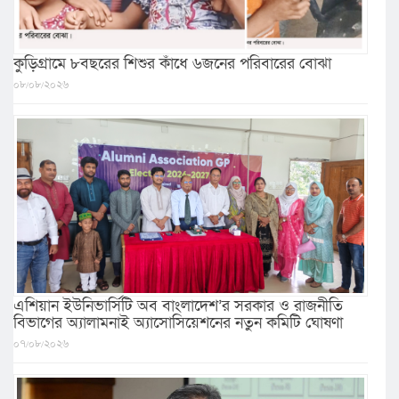
কুড়িগ্রামে ৮বছরের শিশুর কাঁধে ৬জনের পরিবারের বোঝা
০৮/০৮/২০২৬
এশিয়ান ইউনিভার্সিটি অব বাংলাদেশ’র সরকার ও রাজনীতি
বিভাগের অ্যালামনাই অ্যাসোসিয়েশনের নতুন কমিটি ঘোষণা
০৭/০৮/২০২৬