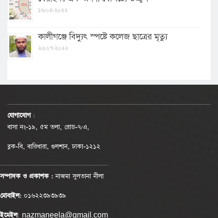
১৬/০৫/২০২২
কালীগঞ্জে বিদ্যুৎ স্পষ্টে কলেজ ছাত্রের মৃত্যু
২২/০৭/২০২২
যোগাযোগ
:
বাসা নং-১৯, ৫ম তলা, রোড-৭/এ,
ব্লক-বি, বারিধারা, গুলশান, ঢাকা-১২১২
সম্পাদক ও প্রকাশক :
নাজমা সুলতানা নীলা
মোবাইল:
০১৬২২৩৯৩৯৩৯
ইমেইল
: nazmaneela@gmail.com