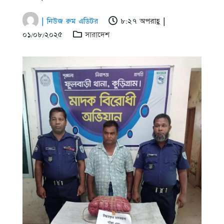
| নিউজ রুম এডিটর
৮:২৭ অপরাহ্ণ |
০১/০৮/২০২৫
সারাদেশ