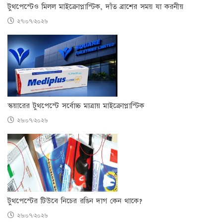
টুথপেস্টেও মিলল মাইক্রোপ্লাস্টিক, দাঁত ব্রাশের সময় যা করনীয়
২৭/০৭/২০২৬
স্কয়ারের টুথপেস্টে সর্বোচ্চ মাত্রায় মাইক্রোপ্লাস্টিক
২৬/০৭/২০২৬
টুথপেস্টের টিউবে নিচের রঙিন দাগ কেন থাকে?
২৬/০৭/২০২৬