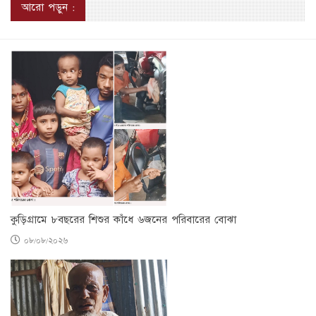
আরো পড়ুন :
কুড়িগ্রামে ৮বছরের শিশুর কাঁধে ৬জনের পরিবারের বোঝা
০৮/০৮/২০২৬