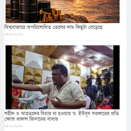
বিশ্ববাজারে অপরিশোধিত তেলের দাম কিছুটা বেড়েছে
০৪/০৮/২০২৬
শহীদ ও আহতদের বিচার না হওয়ায় ড. ইউনূস সরকারের প্রতি
ক্ষোভ প্রকাশ জিসানের বাবার
০৪/০৮/২০২৬