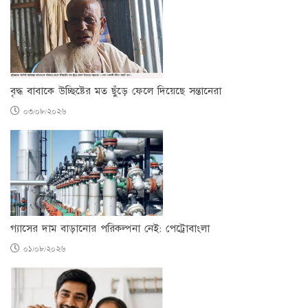
বৃদ্ধ বাবাকে উচ্ছিষ্টের মত ছুঁড়ে ফেলে দিয়েছে সন্তানেরা
০৩/০৮/২০২৬
গ্যাসের দাম বাড়ানোর পরিকল্পনা নেই: পেট্রোবাংলা
০১/০৮/২০২৬