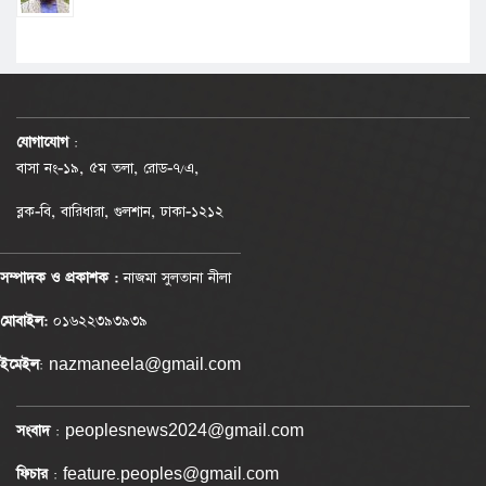
যোগাযোগ
:
বাসা নং-১৯, ৫ম তলা, রোড-৭/এ,
ব্লক-বি, বারিধারা, গুলশান, ঢাকা-১২১২
সম্পাদক ও প্রকাশক :
নাজমা সুলতানা নীলা
মোবাইল:
০১৬২২৩৯৩৯৩৯
ইমেইল
: nazmaneela@gmail.com
সংবাদ
: peoplesnews2024@gmail.com
ফিচার
: feature.peoples@gmail.com