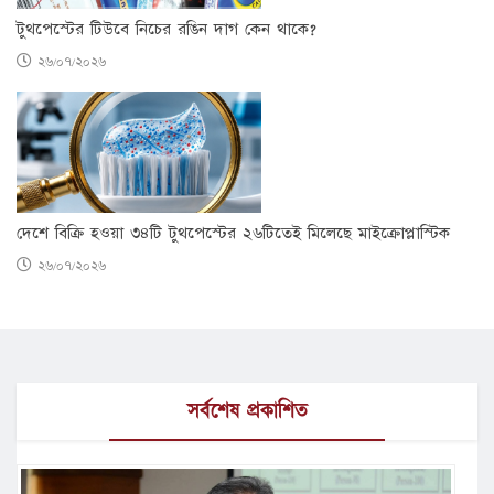
টুথপেস্টের টিউবে নিচের রঙিন দাগ কেন থাকে?
২৬/০৭/২০২৬
দেশে বিক্রি হওয়া ৩৪টি টুথপেস্টের ২৬টিতেই মিলেছে মাইক্রোপ্লাস্টিক
২৬/০৭/২০২৬
সর্বশেষ প্রকাশিত