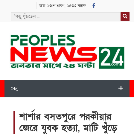
আজ ২৩শে শ্রাবণ, ১৪৩৩ বঙ্গাব্দ
মেনু
শার্শার বসতপুরে পরকীয়ার
জেরে যুবক হত্যা, মাটি খুঁড়ে