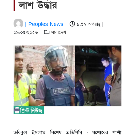
লাশ উদ্ধার
| Peoples News
৯:৫২ অপরাহ্ণ |
০৯/০৫/২০২৬
সারাদেশ
তরিকুল ইসলাম বিশেষ প্রতিনিধি : যশোরের শার্শা