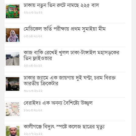
ঢাকায় নতুন তিন রুটে নামছে ২২৫ বাস
২২/০৩/২০২২
মেডিকেল ভর্তি পরীক্ষায় প্রথম সুমাইয়া মীম
০৫/০৪/২০২২
কাজ বাকি রেখেই খুলল ঢাকা-টাঙ্গাইল মহাসড়কের
তিন ফ্লাইওভার
২৫/০৪/২০২২
ঢাকার জ্যামে এক জায়গায় দুই ঘণ্টা, চরম বিরক্ত
ভারতীয় ক্রিকেটার
৩০/০৩/২০২২
বেরাইদঃ এক অনন্য বৈশিষ্ট্যে উজ্জ্বল
১৬/০৫/২০২২
কালীগঞ্জে বিদ্যুৎ স্পষ্টে কলেজ ছাত্রের মৃত্যু
২২/০৭/২০২২