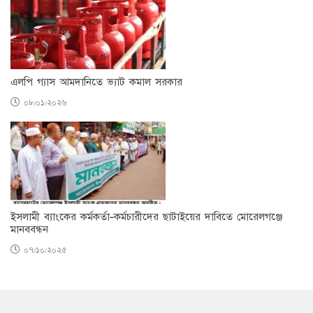
এলপি গ্যাস আমদানিতে ভ্যাট কমাল সরকার
০৮/০১/২০২৬
ইসলামী ব্যাংকের কর্মকর্তা-কর্মচারীদের ছাটাইয়ের দাবিতে মোরেলগঞ্জে
মানববন্ধন
০৭/১০/২০২৫