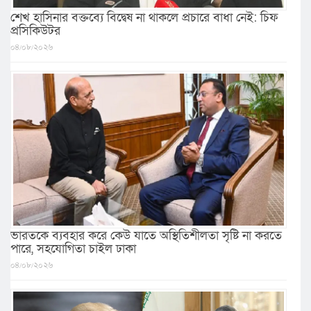
শেখ হাসিনার বক্তব্যে বিদ্বেষ না থাকলে প্রচারে বাধা নেই: চিফ
প্রসিকিউটর
০৪/০৮/২০২৬
ভারতকে ব্যবহার করে কেউ যাতে অস্থিতিশীলতা সৃষ্টি না করতে
পারে, সহযোগিতা চাইল ঢাকা
০৪/০৮/২০২৬