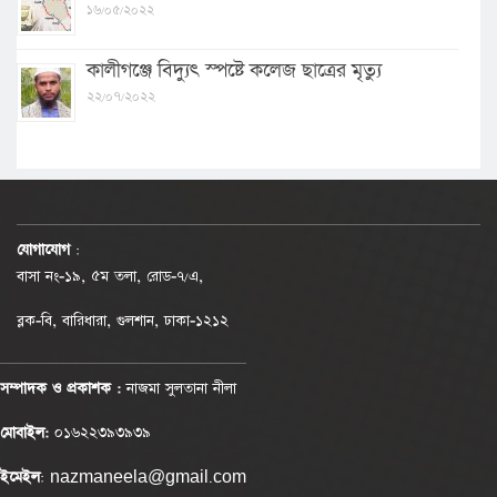
১৬/০৫/২০২২
কালীগঞ্জে বিদ্যুৎ স্পষ্টে কলেজ ছাত্রের মৃত্যু
২২/০৭/২০২২
যোগাযোগ
:
বাসা নং-১৯, ৫ম তলা, রোড-৭/এ,
ব্লক-বি, বারিধারা, গুলশান, ঢাকা-১২১২
সম্পাদক ও প্রকাশক :
নাজমা সুলতানা নীলা
মোবাইল:
০১৬২২৩৯৩৯৩৯
ইমেইল
: nazmaneela@gmail.com