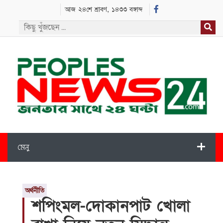
আজ ২৪শে শ্রাবণ, ১৪৩৩ বঙ্গাব্দ
মেনু
অর্থনীতি
শপিংমল-দোকানপাট খোলা