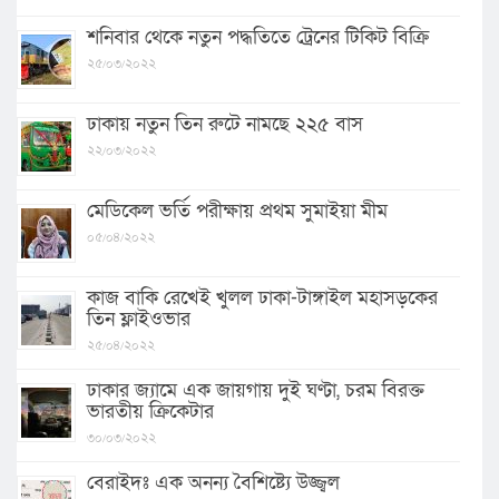
শনিবার থেকে নতুন পদ্ধতিতে ট্রেনের টিকিট বিক্রি
২৫/০৩/২০২২
ঢাকায় নতুন তিন রুটে নামছে ২২৫ বাস
২২/০৩/২০২২
মেডিকেল ভর্তি পরীক্ষায় প্রথম সুমাইয়া মীম
০৫/০৪/২০২২
কাজ বাকি রেখেই খুলল ঢাকা-টাঙ্গাইল মহাসড়কের
তিন ফ্লাইওভার
২৫/০৪/২০২২
ঢাকার জ্যামে এক জায়গায় দুই ঘণ্টা, চরম বিরক্ত
ভারতীয় ক্রিকেটার
৩০/০৩/২০২২
বেরাইদঃ এক অনন্য বৈশিষ্ট্যে উজ্জ্বল