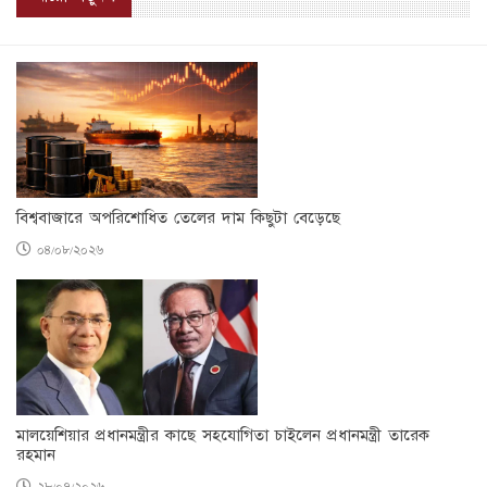
বিশ্ববাজারে অপরিশোধিত তেলের দাম কিছুটা বেড়েছে
০৪/০৮/২০২৬
মালয়েশিয়ার প্রধানমন্ত্রীর কাছে সহযোগিতা চাইলেন প্রধানমন্ত্রী তারেক
রহমান