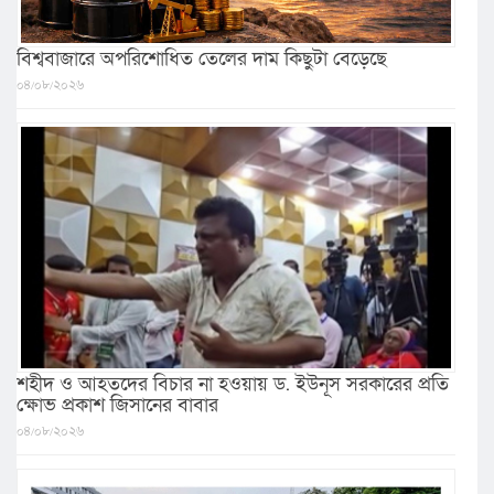
বিশ্ববাজারে অপরিশোধিত তেলের দাম কিছুটা বেড়েছে
০৪/০৮/২০২৬
শহীদ ও আহতদের বিচার না হওয়ায় ড. ইউনূস সরকারের প্রতি
ক্ষোভ প্রকাশ জিসানের বাবার
০৪/০৮/২০২৬