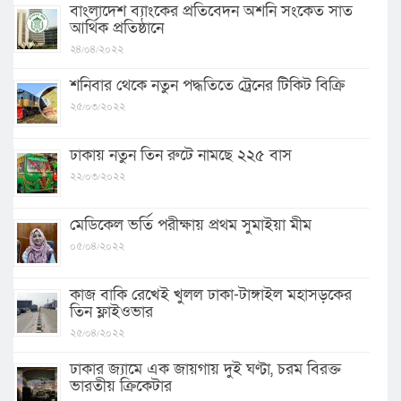
বাংলাদেশ ব্যাংকের প্রতিবেদন অশনি সংকেত সাত
আর্থিক প্রতিষ্ঠানে
২৪/০৪/২০২২
শনিবার থেকে নতুন পদ্ধতিতে ট্রেনের টিকিট বিক্রি
২৫/০৩/২০২২
ঢাকায় নতুন তিন রুটে নামছে ২২৫ বাস
২২/০৩/২০২২
মেডিকেল ভর্তি পরীক্ষায় প্রথম সুমাইয়া মীম
০৫/০৪/২০২২
কাজ বাকি রেখেই খুলল ঢাকা-টাঙ্গাইল মহাসড়কের
তিন ফ্লাইওভার
২৫/০৪/২০২২
ঢাকার জ্যামে এক জায়গায় দুই ঘণ্টা, চরম বিরক্ত
ভারতীয় ক্রিকেটার