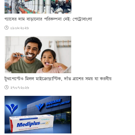
গ্যাসের দাম বাড়ানোর পরিকল্পনা নেই: পেট্রোবাংলা
০১/০৮/২০২৬
টুথপেস্টেও মিলল মাইক্রোপ্লাস্টিক, দাঁত ব্রাশের সময় যা করনীয়
২৭/০৭/২০২৬