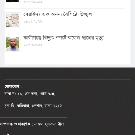
৩০/০৩/২০২২
বেরাইদঃ এক অনন্য বৈশিষ্ট্যে উজ্জ্বল
১৬/০৫/২০২২
কালীগঞ্জে বিদ্যুৎ স্পষ্টে কলেজ ছাত্রের মৃত্যু
২২/০৭/২০২২
যোগাযোগ
:
বাসা নং-১৯, ৫ম তলা, রোড-৭/এ,
ব্লক-বি, বারিধারা, গুলশান, ঢাকা-১২১২
সম্পাদক ও প্রকাশক :
নাজমা সুলতানা নীলা