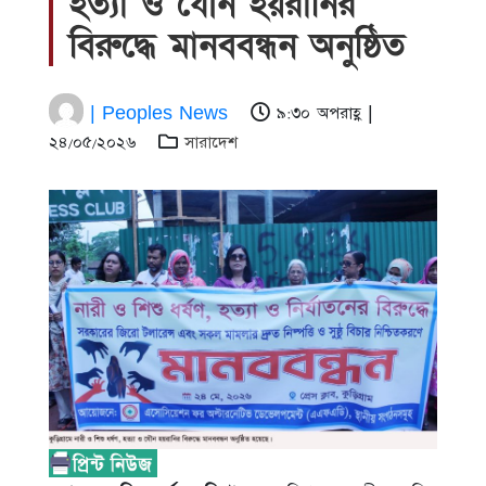
হত্যা ও যৌন হয়রানির
বিরুদ্ধে মানববন্ধন অনুষ্ঠিত
| Peoples News
৯:৩০ অপরাহ্ণ |
২৪/০৫/২০২৬
সারাদেশ