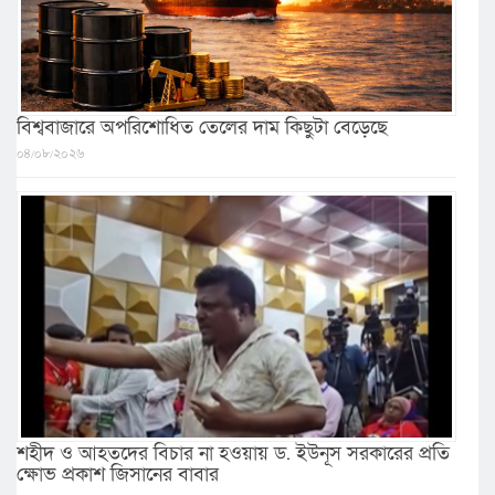
বিশ্ববাজারে অপরিশোধিত তেলের দাম কিছুটা বেড়েছে
০৪/০৮/২০২৬
শহীদ ও আহতদের বিচার না হওয়ায় ড. ইউনূস সরকারের প্রতি
ক্ষোভ প্রকাশ জিসানের বাবার