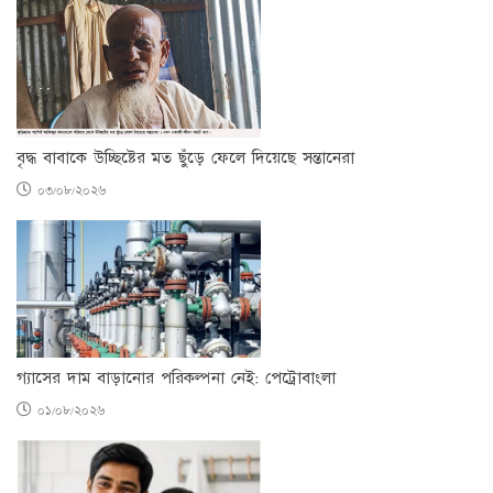
বৃদ্ধ বাবাকে উচ্ছিষ্টের মত ছুঁড়ে ফেলে দিয়েছে সন্তানেরা
০৩/০৮/২০২৬
গ্যাসের দাম বাড়ানোর পরিকল্পনা নেই: পেট্রোবাংলা
০১/০৮/২০২৬