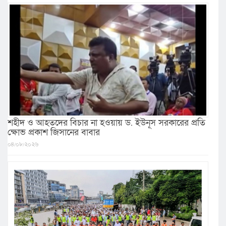
শহীদ ও আহতদের বিচার না হওয়ায় ড. ইউনূস সরকারের প্রতি
ক্ষোভ প্রকাশ জিসানের বাবার
০৪/০৮/২০২৬