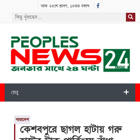
আজ ২৪শে শ্রাবণ, ১৪৩৩ বঙ্গাব্দ
মেনু
সারাদেশ
কেশবপুরে ছাগল হাটায় গরু