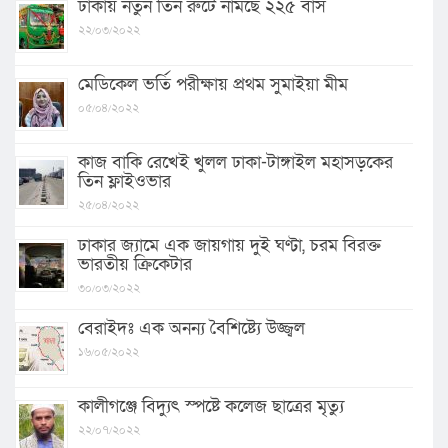
ঢাকায় নতুন তিন রুটে নামছে ২২৫ বাস
২২/০৩/২০২২
মেডিকেল ভর্তি পরীক্ষায় প্রথম সুমাইয়া মীম
০৫/০৪/২০২২
কাজ বাকি রেখেই খুলল ঢাকা-টাঙ্গাইল মহাসড়কের
তিন ফ্লাইওভার
২৫/০৪/২০২২
ঢাকার জ্যামে এক জায়গায় দুই ঘণ্টা, চরম বিরক্ত
ভারতীয় ক্রিকেটার
৩০/০৩/২০২২
বেরাইদঃ এক অনন্য বৈশিষ্ট্যে উজ্জ্বল
১৬/০৫/২০২২
কালীগঞ্জে বিদ্যুৎ স্পষ্টে কলেজ ছাত্রের মৃত্যু
২২/০৭/২০২২