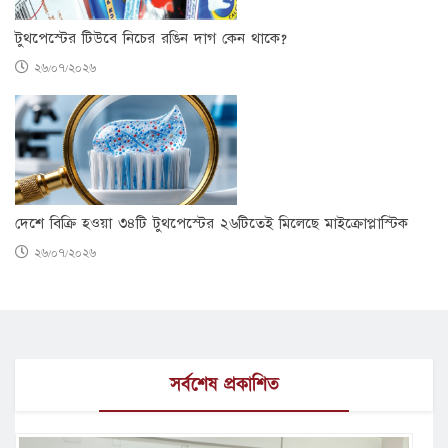
টুথপেস্টের টিউবে নিচের রঙিন দাগ কেন থাকে?
২৬/০৭/২০২৬
দেশে বিক্রি হওয়া ৩৪টি টুথপেস্টের ২৬টিতেই মিলেছে মাইক্রোপ্লাস্টিক
২৬/০৭/২০২৬
সর্বশেষ প্রকাশিত