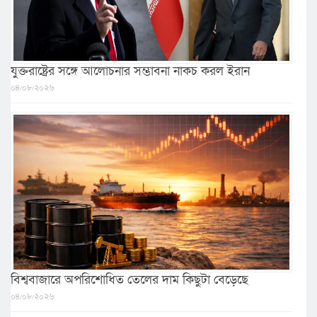
যুক্তরাষ্ট্রের সঙ্গে আলোচনার সম্ভাবনা নাকচ করল ইরান
০৪/০৮/২০২৬
বিশ্ববাজারে অপরিশোধিত তেলের দাম কিছুটা বেড়েছে
০৪/০৮/২০২৬