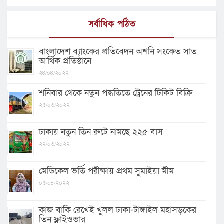
সর্বাধিক পঠিত
বাংলাদেশ ব্যাংকের প্রতিবেদন অশনি সংকেত সাত
আর্থিক প্রতিষ্ঠানে
২৪/০৪/২০২২
শনিবার থেকে নতুন পদ্ধতিতে ট্রেনের টিকিট বিক্রি
২৫/০৩/২০২২
ঢাকায় নতুন তিন রুটে নামছে ২২৫ বাস
২২/০৩/২০২২
মেডিকেল ভর্তি পরীক্ষায় প্রথম সুমাইয়া মীম
০৫/০৪/২০২২
কাজ বাকি রেখেই খুলল ঢাকা-টাঙ্গাইল মহাসড়কের
তিন ফ্লাইওভার