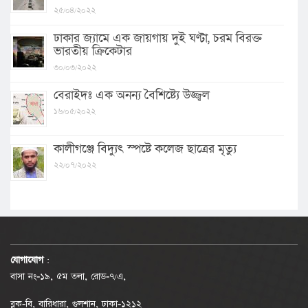
২৫/০৪/২০২২
ঢাকার জ্যামে এক জায়গায় দুই ঘণ্টা, চরম বিরক্ত
ভারতীয় ক্রিকেটার
৩০/০৩/২০২২
বেরাইদঃ এক অনন্য বৈশিষ্ট্যে উজ্জ্বল
১৬/০৫/২০২২
কালীগঞ্জে বিদ্যুৎ স্পষ্টে কলেজ ছাত্রের মৃত্যু
২২/০৭/২০২২
যোগাযোগ
:
বাসা নং-১৯, ৫ম তলা, রোড-৭/এ,
ব্লক-বি, বারিধারা, গুলশান, ঢাকা-১২১২