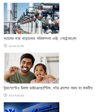
গ্যাসের দাম বাড়ানোর পরিকল্পনা নেই: পেট্রোবাংলা
০১/০৮/২০২৬
টুথপেস্টেও মিলল মাইক্রোপ্লাস্টিক, দাঁত ব্রাশের সময় যা করনীয়
২৭/০৭/২০২৬