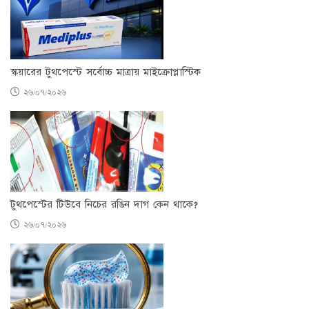
স্কয়ারের টুথপেস্টে সর্বোচ্চ মাত্রায় মাইক্রোপ্লাস্টিক
২৬/০৭/২০২৬
টুথপেস্টের টিউবে নিচের রঙিন দাগ কেন থাকে?
২৬/০৭/২০২৬