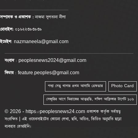
সম্পাদক ও প্রকাশক :
নাজমা সুলতানা নীলা
মোবাইল:
০১৬২২৩৯৩৯৩৯
ইমেইল
: nazmaneela@gmail.com
সংবাদ
: peoplesnews2024@gmail.com
ফিচার
: feature.peoples@gmail.com
পদ্মা সেতু থানার প্রথম আসামি গ্রেফতার
Photo Card
সেঞ্চুরির আগে মিরাজের আত্মহুতি, দক্ষিণ আফ্রিকার টার্গেট ১০৬
© 2026 - https://peoplesnews24.com প্রকাশক কর্তৃক সর্বস্বত্ব
সংরক্ষিত | এই ওয়েবসাইটের কোনো লেখা, ছবি, অডিও, ভিডিও অনুমতি ছাড়া
ব্যবহার বেআইনি।