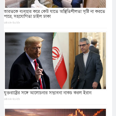
ভারতকে ব্যবহার করে কেউ যাতে অস্থিতিশীলতা সৃষ্টি না করতে
পারে, সহযোগিতা চাইল ঢাকা
০৪/০৮/২০২৬
যুক্তরাষ্ট্রের সঙ্গে আলোচনার সম্ভাবনা নাকচ করল ইরান
০৪/০৮/২০২৬