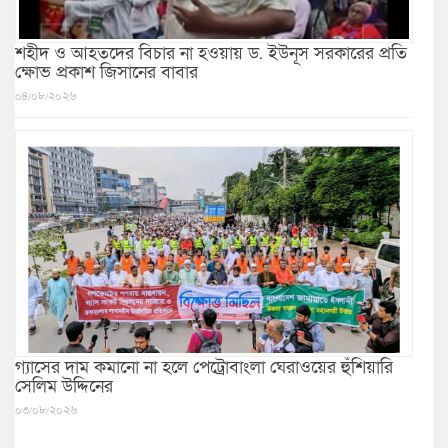
শহীদ ও আহতদের বিচার না হওয়ায় ড. ইউনূস সরকারের প্রতি
ক্ষোভ প্রকাশ জিসানের বাবার
০৪/০৮/২০২৬
গ্যাসের দাম কমানো না হলে পেট্রোবাংলা ঘেরাওয়ের হুঁশিয়ারি
সেলিম উদ্দিনের
০৩/০৮/২০২৬