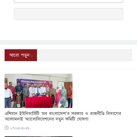
আরো পড়ুন :
এশিয়ান ইউনিভার্সিটি অব বাংলাদেশ’র সরকার ও রাজনীতি বিভাগের
অ্যালামনাই অ্যাসোসিয়েশনের নতুন কমিটি ঘোষণা
০৭/০৮/২০২৬