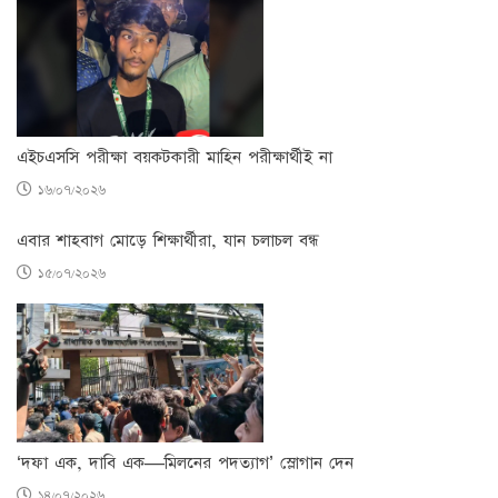
এইচএসসি পরীক্ষা বয়কটকারী মাহিন পরীক্ষার্থীই না
১৬/০৭/২০২৬
এবার শাহবাগ মোড়ে শিক্ষার্থীরা, যান চলাচল বন্ধ
১৫/০৭/২০২৬
‘দফা এক, দাবি এক—মিলনের পদত্যাগ’ স্লোগান দেন
১৪/০৭/২০২৬