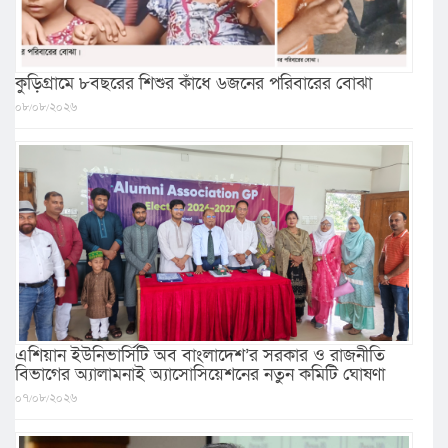
কুড়িগ্রামে ৮বছরের শিশুর কাঁধে ৬জনের পরিবারের বোঝা
০৮/০৮/২০২৬
এশিয়ান ইউনিভার্সিটি অব বাংলাদেশ’র সরকার ও রাজনীতি
বিভাগের অ্যালামনাই অ্যাসোসিয়েশনের নতুন কমিটি ঘোষণা
০৭/০৮/২০২৬