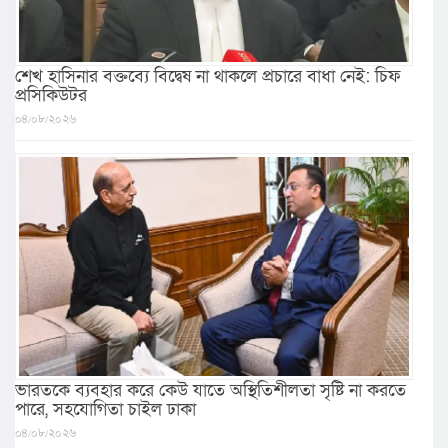
শেখ হাসিনার বক্তব্যে বিদ্বেষ না থাকলে প্রচারে বাধা নেই: চিফ
প্রসিকিউটর
০৪/০৮/২০২৬
ভারতকে ব্যবহার করে কেউ যাতে অস্থিতিশীলতা সৃষ্টি না করতে
পারে, সহযোগিতা চাইল ঢাকা
০৪/০৮/২০২৬