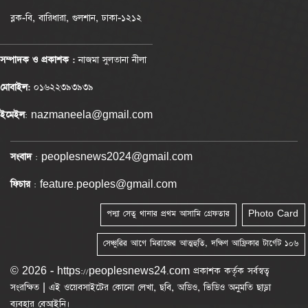
ব্লক-বি, বারিধারা, গুলশান, ঢাকা-১২১২
সম্পাদক ও প্রকাশক :
নাজমা সুলতানা নীলা
মোবাইল:
০১৬২২৩৯৩৯৩৯
ইমেইল
: nazmaneela@gmail.com
সংবাদ
: peoplesnews2024@gmail.com
ফিচার
: feature.peoples@gmail.com
পদ্মা সেতু থানার প্রথম আসামি গ্রেফতার
Photo Card
সেঞ্চুরির আগে মিরাজের আত্মহুতি, দক্ষিণ আফ্রিকার টার্গেট ১০৬
© 2026 - https://peoplesnews24.com প্রকাশক কর্তৃক সর্বস্বত্ব
সংরক্ষিত | এই ওয়েবসাইটের কোনো লেখা, ছবি, অডিও, ভিডিও অনুমতি ছাড়া
ব্যবহার বেআইনি।