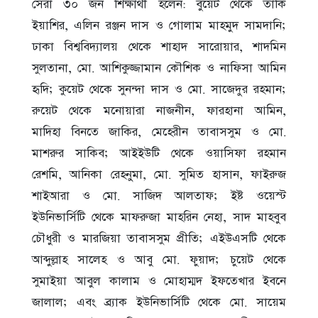
সেরা ৩০ জন শিক্ষার্থী হলেন: বুয়েট থেকে তাকি
ইয়াশির, এলিন রঞ্জন দাস ও গোলাম মাহমুদ সামদানি;
ঢাকা বিশ্ববিদ্যালয় থেকে শাহাদ সারোয়ার, শাদমিন
সুলতানা, মো. আশিকুজ্জামান কৌশিক ও নাফিসা আমিন
হৃদি; কুয়েট থেকে সুনন্দা দাস ও মো. সাজেদুর রহমান;
রুয়েট থেকে মনোয়ারা নাজনীন, ফারহানা আমিন,
মাদিহা বিনতে জাকির, মেহেরীন তাবাসসুম ও মো.
মাশরুর সাকিব; আইইউটি থেকে ওয়াসিফা রহমান
রেশমি, আনিকা রেহনুমা, মো. সুমিত হাসান, ফাইরুজ
শাইআরা ও মো. সাজিদ আলতাফ; ইষ্ট ওয়েস্ট
ইউনিভার্সিটি থেকে মাফরুজা মাহরিন নেহা, সাদ মাহবুব
চৌধুরী ও মারজিয়া তাবাসসুম প্রীতি; এইউএসটি থেকে
আব্দুল্লাহ সালেহ ও আবু মো. ফুয়াদ; চুয়েট থেকে
সুমাইয়া আবুল কালাম ও মোহাম্মদ ইফতেখার ইবনে
জালাল; এবং ব্র্যাক ইউনিভার্সিটি থেকে মো. সায়েম