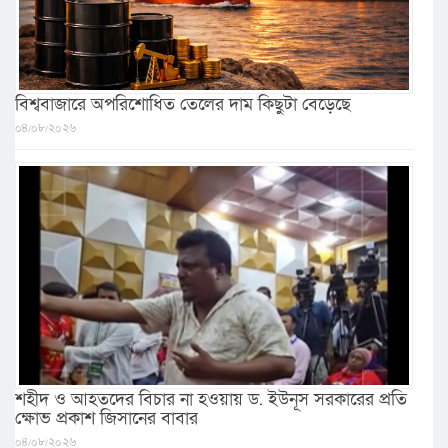
বিশ্ববাজারে অপরিশোধিত তেলের দাম কিছুটা বেড়েছে
০৪/০৮/২০২৬
শহীদ ও আহতদের বিচার না হওয়ায় ড. ইউনূস সরকারের প্রতি
ক্ষোভ প্রকাশ জিসানের বাবার
০৪/০৮/২০২৬