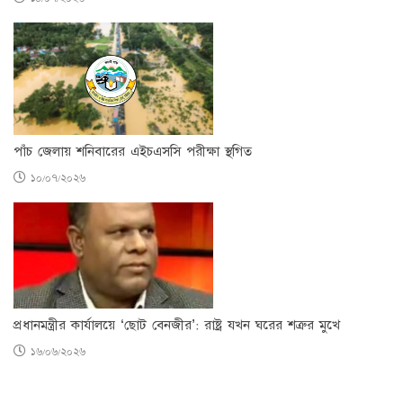
পাঁচ জেলায় শনিবারের এইচএসসি পরীক্ষা স্থগিত
১০/০৭/২০২৬
প্রধানমন্ত্রীর কার্যালয়ে ‘ছোট বেনজীর’: রাষ্ট্র যখন ঘরের শত্রুর মুখে
১৬/০৬/২০২৬