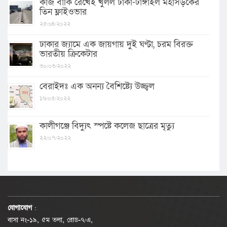
কাজ বাকি রেখেই খুলল ঢাকা-টাঙ্গাইল মহাসড়কের
তিন ফ্লাইওভার
২৫/০৪/২০২২
ঢাকার জ্যামে এক জায়গায় দুই ঘণ্টা, চরম বিরক্ত
ভারতীয় ক্রিকেটার
৩০/০৩/২০২২
বেরাইদঃ এক অনন্য বৈশিষ্ট্যে উজ্জ্বল
১৬/০৫/২০২২
কালীগঞ্জে বিদ্যুৎ স্পষ্টে কলেজ ছাত্রের মৃত্যু
২২/০৭/২০২২
যোগাযোগ
:
বাসা নং-১৯, ৫ম তলা, রোড-৭/এ,