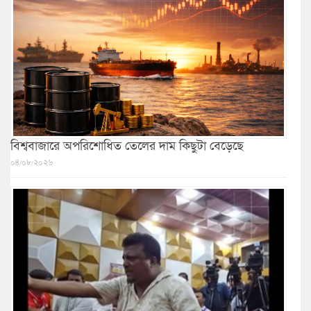
বিশ্ববাজারে অপরিশোধিত তেলের দাম কিছুটা বেড়েছে
০৪/০৮/২০২৬