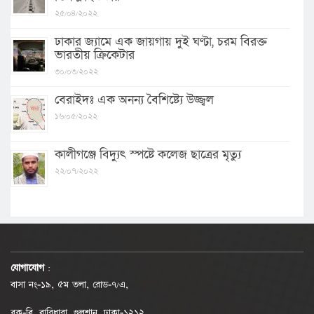
২৫/০৪/২০২২
ঢাকার জ্যামে এক জায়গায় দুই ঘণ্টা, চরম বিরক্ত
ভারতীয় ক্রিকেটার
৩০/০৩/২০২২
বেরাইদঃ এক অনন্য বৈশিষ্ট্যে উজ্জ্বল
১৬/০৫/২০২২
কালীগঞ্জে বিদ্যুৎ স্পষ্টে কলেজ ছাত্রের মৃত্যু
২২/০৭/২০২২
যোগাযোগ
:
বাসা নং-১৯, ৫ম তলা, রোড-৭/এ,
ব্লক-বি, বারিধারা, গুলশান, ঢাকা-১২১২