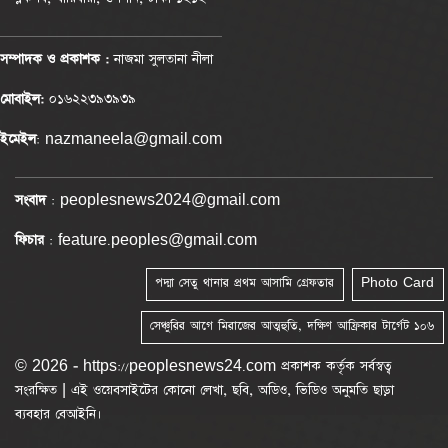
সম্পাদক ও প্রকাশক :
নাজমা সুলতানা নীলা
মোবাইল:
০১৬২২৩৯৩৯৩৯
ইমেইল
: nazmaneela@gmail.com
সংবাদ
: peoplesnews2024@gmail.com
ফিচার
: feature.peoples@gmail.com
পদ্মা সেতু থানার প্রথম আসামি গ্রেফতার
Photo Card
সেঞ্চুরির আগে মিরাজের আত্মহুতি, দক্ষিণ আফ্রিকার টার্গেট ১০৬
© 2026 - https://peoplesnews24.com প্রকাশক কর্তৃক সর্বস্বত্ব
সংরক্ষিত | এই ওয়েবসাইটের কোনো লেখা, ছবি, অডিও, ভিডিও অনুমতি ছাড়া
ব্যবহার বেআইনি।