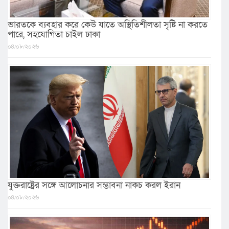
ভারতকে ব্যবহার করে কেউ যাতে অস্থিতিশীলতা সৃষ্টি না করতে
পারে, সহযোগিতা চাইল ঢাকা
০৪/০৮/২০২৬
যুক্তরাষ্ট্রের সঙ্গে আলোচনার সম্ভাবনা নাকচ করল ইরান
০৪/০৮/২০২৬