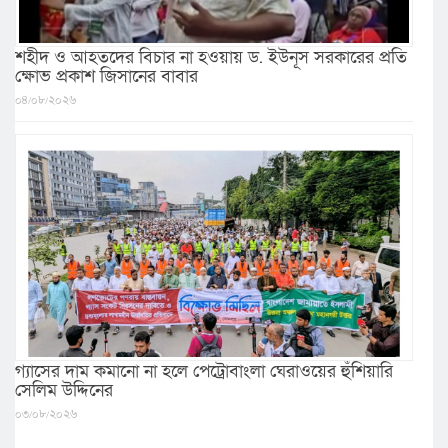
শহীদ ও আহতদের বিচার না হওয়ায় ড. ইউনূস সরকারের প্রতি
ক্ষোভ প্রকাশ জিসানের বাবার
০৪/০৮/২০২৬
গ্যাসের দাম কমানো না হলে পেট্রোবাংলা ঘেরাওয়ের হুঁশিয়ারি
সেলিম উদ্দিনের
০৩/০৮/২০২৬