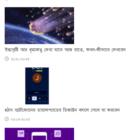
উল্কাবৃষ্টি আর ধূমকেতু দেখা যাবে আজ রাতে, কখন-কীভাবে দেখবেন
২১/১০/২০২৫
হঠাৎ স্মার্টফোনের ডায়ালপ্যাডের ডিজাইন বদলে গেলে যা করবেন
২২/০৮/২০২৫