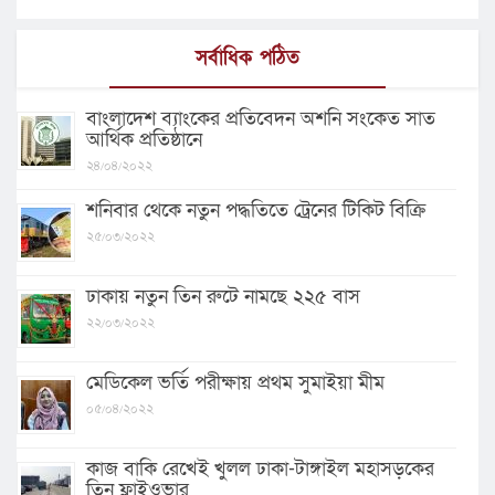
সর্বাধিক পঠিত
বাংলাদেশ ব্যাংকের প্রতিবেদন অশনি সংকেত সাত
আর্থিক প্রতিষ্ঠানে
২৪/০৪/২০২২
শনিবার থেকে নতুন পদ্ধতিতে ট্রেনের টিকিট বিক্রি
২৫/০৩/২০২২
ঢাকায় নতুন তিন রুটে নামছে ২২৫ বাস
২২/০৩/২০২২
মেডিকেল ভর্তি পরীক্ষায় প্রথম সুমাইয়া মীম
০৫/০৪/২০২২
কাজ বাকি রেখেই খুলল ঢাকা-টাঙ্গাইল মহাসড়কের
তিন ফ্লাইওভার