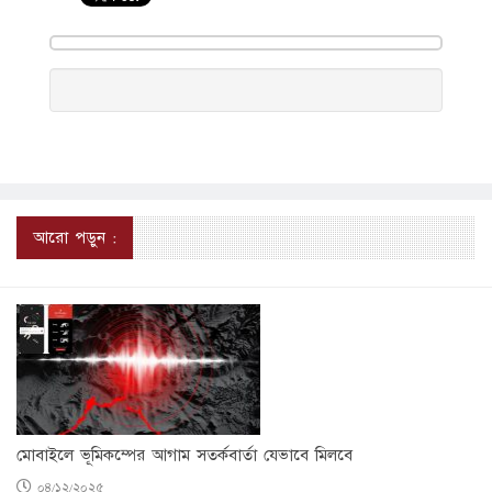
আরো পড়ুন :
মোবাইলে ভূমিকম্পের আগাম সতর্কবার্তা যেভাবে মিলবে
০৪/১২/২০২৫