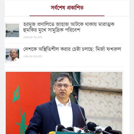
সর্বশেষ প্রকাশিত
হরমুজ প্রণালিতে জাহাজ আটকে থাকায় মারাত্মক
হুমকির মুখে সামুদ্রিক পরিবেশ
০৯/০৮/২০২৬
দেশকে অস্থিতিশীল করার চেষ্টা চলছে: মির্জা ফখরুল
০৯/০৮/২০২৬