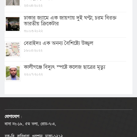
২৫/০৪/২০২২
ঢাকার জ্যামে এক জায়গায় দুই ঘণ্টা, চরম বিরক্ত
ভারতীয় ক্রিকেটার
৩০/০৩/২০২২
বেরাইদঃ এক অনন্য বৈশিষ্ট্যে উজ্জ্বল
১৬/০৫/২০২২
কালীগঞ্জে বিদ্যুৎ স্পষ্টে কলেজ ছাত্রের মৃত্যু
২২/০৭/২০২২
যোগাযোগ
:
বাসা নং-১৯, ৫ম তলা, রোড-৭/এ,
ব্লক-বি, বারিধারা, গুলশান, ঢাকা-১২১২