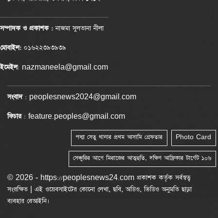
সম্পাদক ও প্রকাশক :
নাজমা সুলতানা নীলা
মোবাইল:
০১৬২২৩৯৩৯৩৯
ইমেইল
: nazmaneela@gmail.com
সংবাদ
: peoplesnews2024@gmail.com
ফিচার
: feature.peoples@gmail.com
পদ্মা সেতু থানার প্রথম আসামি গ্রেফতার
Photo Card
সেঞ্চুরির আগে মিরাজের আত্মহুতি, দক্ষিণ আফ্রিকার টার্গেট ১০৬
© 2026 - https://peoplesnews24.com প্রকাশক কর্তৃক সর্বস্বত্ব
সংরক্ষিত | এই ওয়েবসাইটের কোনো লেখা, ছবি, অডিও, ভিডিও অনুমতি ছাড়া
ব্যবহার বেআইনি।