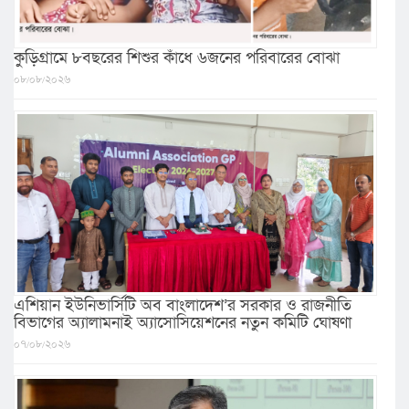
কুড়িগ্রামে ৮বছরের শিশুর কাঁধে ৬জনের পরিবারের বোঝা
০৮/০৮/২০২৬
এশিয়ান ইউনিভার্সিটি অব বাংলাদেশ’র সরকার ও রাজনীতি
বিভাগের অ্যালামনাই অ্যাসোসিয়েশনের নতুন কমিটি ঘোষণা
০৭/০৮/২০২৬