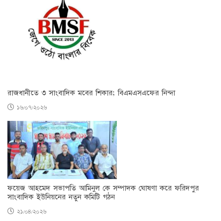
রাজধানীতে ৩ সাংবাদিক মবের শিকার; বিএমএসএফের নিন্দা
১৬/০৭/২০২৬
ফয়েজ আহমেদ সভাপতি আমিনুল কে সম্পাদক ঘোষণা করে ফরিদপুর
সাংবাদিক ইউনিয়নের নতুন কমিটি গঠন
২১/০৪/২০২৬