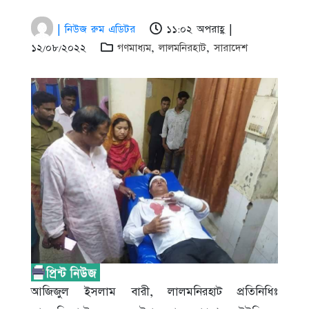
| নিউজ রুম এডিটর
১১:০২ অপরাহ্ণ |
১২/০৮/২০২২
গণমাধ্যম
,
লালমনিরহাট
,
সারাদেশ
আজিজুল ইসলাম বারী, লালমনিরহাট প্রতিনিধিঃ