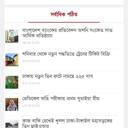
সর্বাধিক পঠিত
বাংলাদেশ ব্যাংকের প্রতিবেদন অশনি সংকেত সাত
আর্থিক প্রতিষ্ঠানে
২৪/০৪/২০২২
শনিবার থেকে নতুন পদ্ধতিতে ট্রেনের টিকিট বিক্রি
২৫/০৩/২০২২
ঢাকায় নতুন তিন রুটে নামছে ২২৫ বাস
২২/০৩/২০২২
মেডিকেল ভর্তি পরীক্ষায় প্রথম সুমাইয়া মীম
০৫/০৪/২০২২
কাজ বাকি রেখেই খুলল ঢাকা-টাঙ্গাইল মহাসড়কের
তিন ফ্লাইওভার