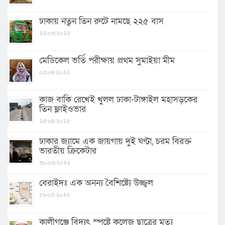
ঢাকায় নতুন তিন রুটে নামছে ২২৫ বাস
২২/০৩/২০২২
মেডিকেল ভর্তি পরীক্ষায় প্রথম সুমাইয়া মীম
০৫/০৪/২০২২
কাজ বাকি রেখেই খুলল ঢাকা-টাঙ্গাইল মহাসড়কের
তিন ফ্লাইওভার
২৫/০৪/২০২২
ঢাকার জ্যামে এক জায়গায় দুই ঘণ্টা, চরম বিরক্ত
ভারতীয় ক্রিকেটার
৩০/০৩/২০২২
বেরাইদঃ এক অনন্য বৈশিষ্ট্যে উজ্জ্বল
১৬/০৫/২০২২
কালীগঞ্জে বিদ্যুৎ স্পষ্টে কলেজ ছাত্রের মৃত্যু