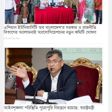
এশিয়ান ইউনিভার্সিটি অব বাংলাদেশ’র সরকার ও রাজনীতি
বিভাগের অ্যালামনাই অ্যাসোসিয়েশনের নতুন কমিটি ঘোষণা
০৭/০৮/২০২৬
আইনশৃঙ্খলা পরিস্থিতি পুরোপুরি নিয়ন্ত্রণে রয়েছে: স্বরাষ্ট্রমন্ত্রী