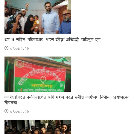
গুম ও শহীদ পরিবারের পাশে ক্রীড়া প্রতিমন্ত্রী আমিনুল হক
০৭/০৩/২০২৬
কালিয়াকৈরে বনবিভাগের জমি দখল করে দলীয় কার্যালয় নির্মান। প্রশাসনের
নীরবতা
০৭/০৩/২০২৬