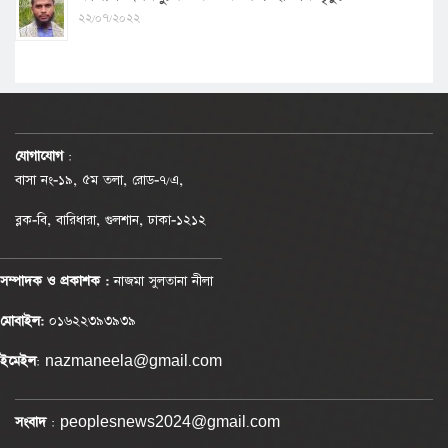
২২/০৭/২০২২
যোগাযোগ
:
বাসা নং-১৯, ৫ম তলা, রোড-৭/এ,
ব্লক-বি, বারিধারা, গুলশান, ঢাকা-১২১২
সম্পাদক ও প্রকাশক :
নাজমা সুলতানা নীলা
মোবাইল:
০১৬২২৩৯৩৯৩৯
ইমেইল
: nazmaneela@gmail.com
সংবাদ
: peoplesnews2024@gmail.com