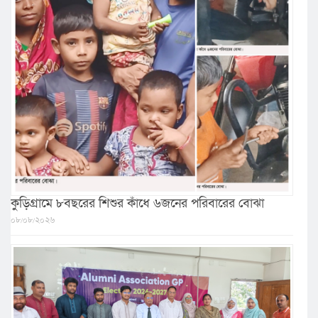
কুড়িগ্রামে ৮বছরের শিশুর কাঁধে ৬জনের পরিবারের বোঝা
০৮/০৮/২০২৬