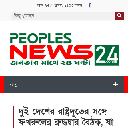
আজ ২৫শে শ্রাবণ, ১৪৩৩ বঙ্গাব্দ
মেনু
দুই দেশের রাষ্ট্রদূতের সঙ্গে
ফখরুলের রুদ্ধদ্বার বৈঠক, যা