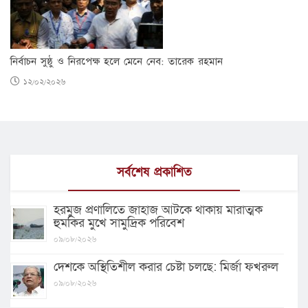
নির্বাচন সুষ্ঠু ও নিরপেক্ষ হলে মেনে নেব: তারেক রহমান
১২/০২/২০২৬
সর্বশেষ প্রকাশিত
হরমুজ প্রণালিতে জাহাজ আটকে থাকায় মারাত্মক
হুমকির মুখে সামুদ্রিক পরিবেশ
০৯/০৮/২০২৬
দেশকে অস্থিতিশীল করার চেষ্টা চলছে: মির্জা ফখরুল
০৯/০৮/২০২৬