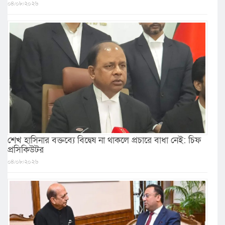
০৪/০৮/২০২৬
শেখ হাসিনার বক্তব্যে বিদ্বেষ না থাকলে প্রচারে বাধা নেই: চিফ
প্রসিকিউটর
০৪/০৮/২০২৬