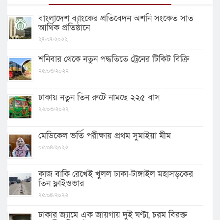
বাংলাদেশ ব্যাংকের প্রতিবেদন অশনি সংকেত সাত
আর্থিক প্রতিষ্ঠানে
২৪/০৪/২০২২
শনিবার থেকে নতুন পদ্ধতিতে ট্রেনের টিকিট বিক্রি
২৫/০৩/২০২২
ঢাকায় নতুন তিন রুটে নামছে ২২৫ বাস
২২/০৩/২০২২
মেডিকেল ভর্তি পরীক্ষায় প্রথম সুমাইয়া মীম
০৫/০৪/২০২২
কাজ বাকি রেখেই খুলল ঢাকা-টাঙ্গাইল মহাসড়কের
তিন ফ্লাইওভার
২৫/০৪/২০২২
ঢাকার জ্যামে এক জায়গায় দুই ঘণ্টা, চরম বিরক্ত