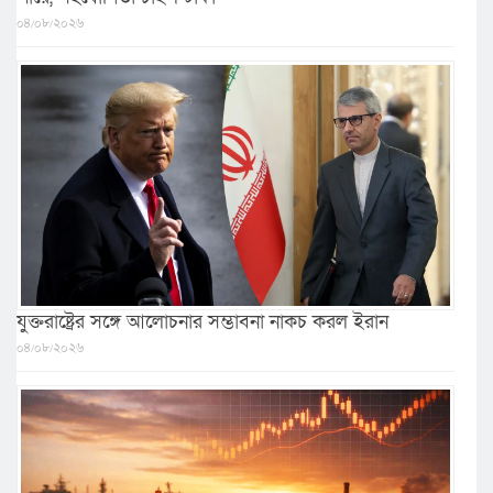
০৪/০৮/২০২৬
যুক্তরাষ্ট্রের সঙ্গে আলোচনার সম্ভাবনা নাকচ করল ইরান
০৪/০৮/২০২৬