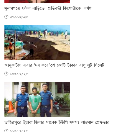
সুনামগঞ্জে ফাঁকা বাড়িতে প্রতিবন্ধী কিশোরীকে ধর্ষণ
২৭/১০/২০২৫
জাদুকাটায় এবার ‘মব করে’৩শ কোটি টাকার বালু লুট সিলেট
১৬/১০/২০২৫
তাহিরপুরে ইয়াবা ডিলার সাবেক ইউপি সদস্য আহসান গ্রেফতার
১০/১০/২০২৫