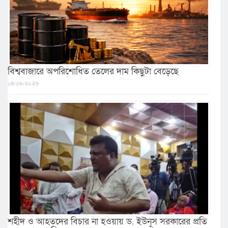
বিশ্ববাজারে অপরিশোধিত তেলের দাম কিছুটা বেড়েছে
০৪/০৮/২০২৬
শহীদ ও আহতদের বিচার না হওয়ায় ড. ইউনূস সরকারের প্রতি