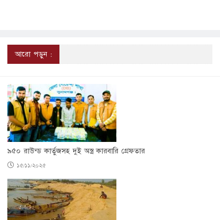
আরো পড়ুন :
৯৫০ রাউন্ড কার্তুজসহ দুই অস্ত্র কারবারি গ্রেফতার
১৫/১১/২০২৫