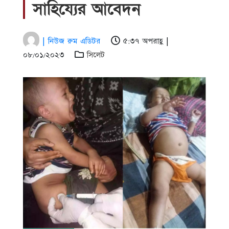
সাহিয্যের আবেদন
| নিউজ রুম এডিটর
৫:৩৭ অপরাহ্ণ |
০৮/০১/২০২৩
সিলেট