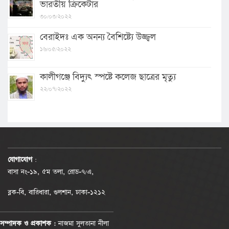
ভারতীয় ক্রিকেটার
৩০/০৩/২০২২
বেরাইদঃ এক অনন্য বৈশিষ্ট্যে উজ্জ্বল
১৬/০৫/২০২২
কালীগঞ্জে বিদ্যুৎ স্পষ্টে কলেজ ছাত্রের মৃত্যু
২২/০৭/২০২২
যোগাযোগ
:
বাসা নং-১৯, ৫ম তলা, রোড-৭/এ,
ব্লক-বি, বারিধারা, গুলশান, ঢাকা-১২১২
সম্পাদক ও প্রকাশক :
নাজমা সুলতানা নীলা