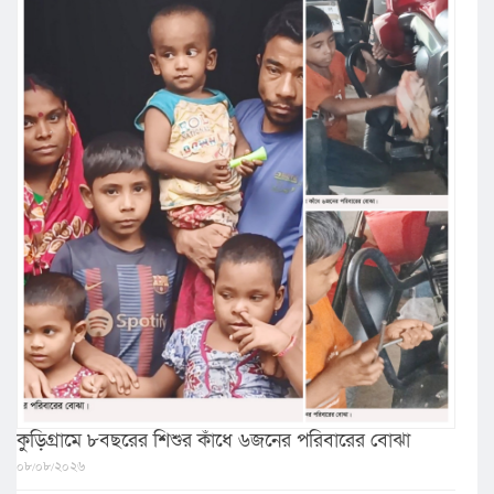
কুড়িগ্রামে ৮বছরের শিশুর কাঁধে ৬জনের পরিবারের বোঝা
০৮/০৮/২০২৬