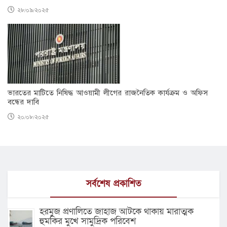
২৮/০৯/২০২৫
ভারতের মাটিতে নিষিদ্ধ আওয়ামী লীগের রাজনৈতিক কার্যক্রম ও অফিস
বন্ধের দাবি
২০/০৮/২০২৫
সর্বশেষ প্রকাশিত
হরমুজ প্রণালিতে জাহাজ আটকে থাকায় মারাত্মক
হুমকির মুখে সামুদ্রিক পরিবেশ