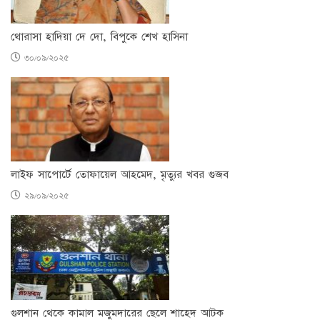
থোরাসা হাদিয়া দে দো, বিপুকে শেখ হাসিনা
৩০/০৯/২০২৫
লাইফ সাপোর্টে তোফায়েল আহমেদ, মৃত্যুর খবর গুজব
২৯/০৯/২০২৫
গুলশান থেকে কামাল মজুমদারের ছেলে শাহেদ আটক