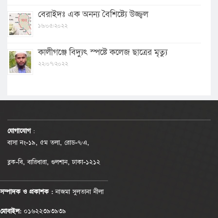
বেরাইদঃ এক অনন্য বৈশিষ্ট্যে উজ্জ্বল
১৬/০৫/২০২২
কালীগঞ্জে বিদ্যুৎ স্পষ্টে কলেজ ছাত্রের মৃত্যু
২২/০৭/২০২২
যোগাযোগ
:
বাসা নং-১৯, ৫ম তলা, রোড-৭/এ,
ব্লক-বি, বারিধারা, গুলশান, ঢাকা-১২১২
সম্পাদক ও প্রকাশক :
নাজমা সুলতানা নীলা
মোবাইল:
০১৬২২৩৯৩৯৩৯