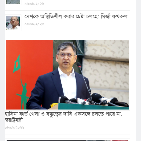
০৯/০৮/২০২৬
দেশকে অস্থিতিশীল করার চেষ্টা চলছে: মির্জা ফখরুল
০৯/০৮/২০২৬
হাসিনা কার্ড খেলা ও বন্ধুত্বের দাবি একসঙ্গে চলতে পারে না:
স্বরাষ্ট্রমন্ত্রী
০৮/০৮/২০২৬