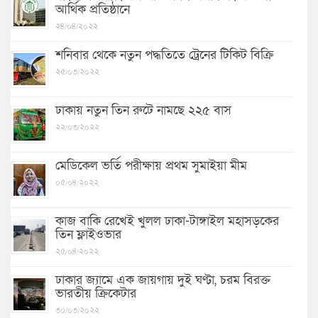
আর্থিক প্রতিষ্ঠানে
২৪/০৪/২০২২
শনিবার থেকে নতুন পদ্ধতিতে ট্রেনের টিকিট বিক্রি
২৫/০৩/২০২২
ঢাকায় নতুন তিন রুটে নামছে ২২৫ বাস
২২/০৩/২০২২
মেডিকেল ভর্তি পরীক্ষায় প্রথম সুমাইয়া মীম
০৫/০৪/২০২২
কাজ বাকি রেখেই খুলল ঢাকা-টাঙ্গাইল মহাসড়কের
তিন ফ্লাইওভার
২৫/০৪/২০২২
ঢাকার জ্যামে এক জায়গায় দুই ঘণ্টা, চরম বিরক্ত
ভারতীয় ক্রিকেটার
৩০/০৩/২০২২