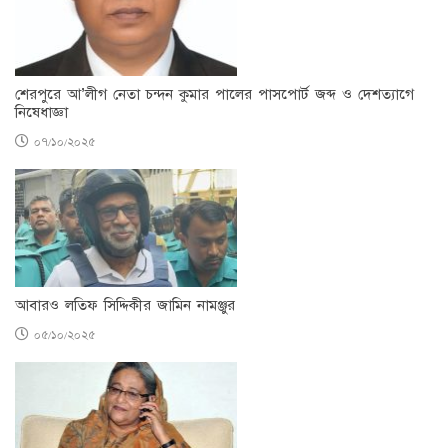
শেরপুরে আ’লীগ নেতা চন্দন কুমার পালের পাসপোর্ট জব্দ ও দেশত্যাগে
নিষেধাজ্ঞা
০৭/১০/২০২৫
আবারও লতিফ সিদ্দিকীর জামিন নামঞ্জুর
০৫/১০/২০২৫