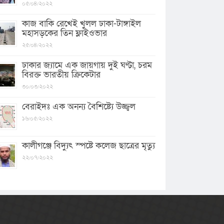
০৫/০৪/২০২২
কাজ বাকি রেখেই খুলল ঢাকা-টাঙ্গাইল
মহাসড়কের তিন ফ্লাইওভার
২৫/০৪/২০২২
ঢাকার জ্যামে এক জায়গায় দুই ঘণ্টা, চরম
বিরক্ত ভারতীয় ক্রিকেটার
৩০/০৩/২০২২
বেরাইদঃ এক অনন্য বৈশিষ্ট্যে উজ্জ্বল
১৬/০৫/২০২২
কালীগঞ্জে বিদ্যুৎ স্পষ্টে কলেজ ছাত্রের মৃত্যু
২২/০৭/২০২২