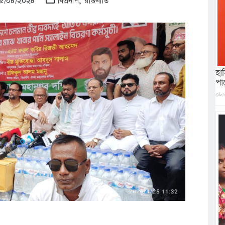
 ২৫/০৪/২০২৪
বিএনপি
,
রাজনীতি
হা
পারে
০৮/