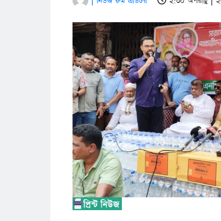
| নিউজ রুম এডিটর
২:৩০ অপরাহ্ণ |