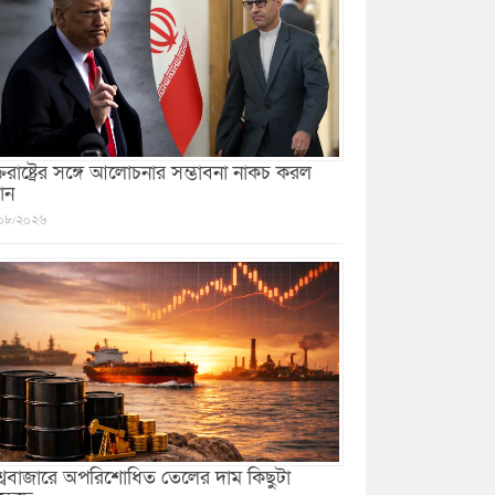
ক্তরাষ্ট্রের সঙ্গে আলোচনার সম্ভাবনা নাকচ করল
ান
০৮/২০২৬
শ্ববাজারে অপরিশোধিত তেলের দাম কিছুটা