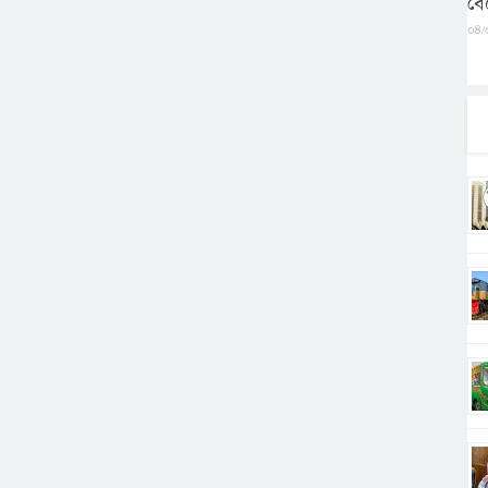
বে
০৪/