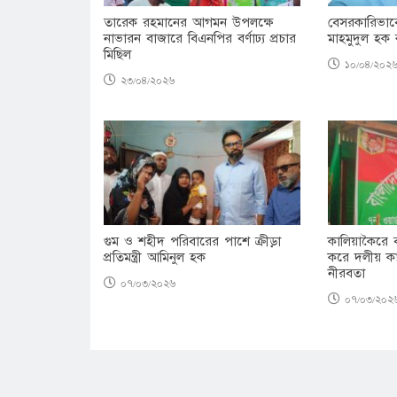
তারেক রহমানের আগমন উপলক্ষে
বেসরকারিভাবে
নাভারন বাজারে বিএনপির বর্ণাঢ্য প্রচার
মাহমুদুল হক 
মিছিল
১০/০৪/২০২
২৩/০৪/২০২৬
গুম ও শহীদ পরিবারের পাশে ক্রীড়া
কালিয়াকৈরে
প্রতিমন্ত্রী আমিনুল হক
করে দলীয় কার্
নীরবতা
০৭/০৩/২০২৬
০৭/০৩/২০২