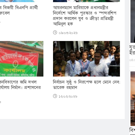
 বিজয়ী বিএনপি প্রার্থী
আয়রনম্যান মারিয়াকে প্রধানমন্ত্রীর
রুবেল
নির্দেশে আর্থিক পুরস্কার ও স্পন্সরশিপ
প্রদান করলেন যুব ও ক্রীড়া প্রতিমন্ত্রী
৬
আমিনুল হক
০৯/০৩/২০২৬
যু
ইর
০৪/
 বনবিভাগের জমি দখল
নির্বাচন সুষ্ঠু ও নিরপেক্ষ হলে মেনে নেব:
যালয় নির্মান। প্রশাসনের
তারেক রহমান
১২/০২/২০২৬
৬
বি