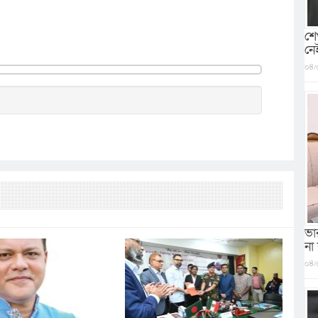
শে
নে
০৪/
ভা
না
০৪/