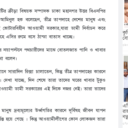
মিটির ক্রীড়া বিষয়ক সম্পাদক ঢাকা মহানগর উত্তর বিএনপির
মিনুল হক বলেছেন, তীব্র তাপদাহে দেশের মানুষ এবং
 ভোটারবিহীন আওয়ামী সরকার,যারা ডামী নির্বাচন করে
কু
াহে এসির রুমে বসে ঠান্ডা বাতাস খাচ্ছে।
বো
০৮/
ানীর নয়াপল্টনে পথচারীদের মাঝে বোতলজাত পানি ও খাবার
থা বলেন।
 সারাদিন রিক্সা চালাতেন, কিন্তু তীব্র তাপদাহের কারনে
। দেখা যাচ্ছে, দিন শেষে তারা তাদের ঘরের খাবার টুকুও
ই আওয়ামী ডামী সরকারের এই দিকে নজর নেই। তারা তাদের
এশ
 দ্রব্যমূল্যের উর্ধ্বগতির কারনে দূর্বিষহ জীবন যাপন
রা
নত
্যস্ত হয়ে গেছে । কিন্তু আওয়ামীলীগের কোন লোকজন তারা
০৭/