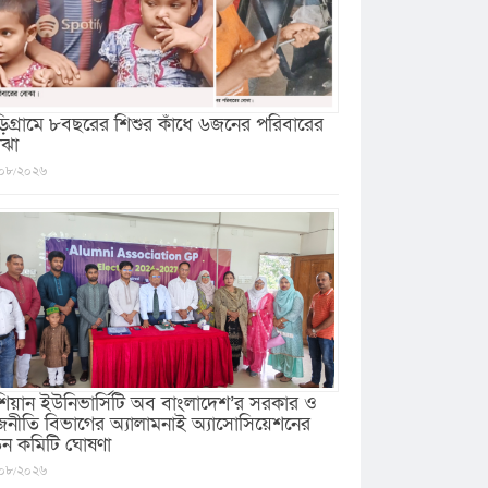
ড়িগ্রামে ৮বছরের শিশুর কাঁধে ৬জনের পরিবারের
ঝা
০৮/২০২৬
িয়ান ইউনিভার্সিটি অব বাংলাদেশ’র সরকার ও
জনীতি বিভাগের অ্যালামনাই অ্যাসোসিয়েশনের
ুন কমিটি ঘোষণা
০৮/২০২৬