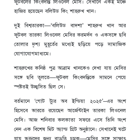
ফুটবলের কিংবদন্তি লিওনেল মেসি। সেখানে একই মঞ্চে
হাজির হয়েছেন বলিউড কিং শাহরুখ খান।
দুই বিশ্বতারকা—‘বলিউড বাদশা’ শাহরুখ খান আর
ফুটবল তারকা লিওনেল মেসির করমর্দন ও একসঙ্গে ছবি
তোলার দৃশ্য মুহূর্তের মধ্যেই ছড়িয়ে পড়ে সামাজিক
যোগাযোগমাধ্যমে।
শাহরুখের কনিষ্ঠ পুত্র আব্রাম খানকেও দেখা যায় মেসির
সঙ্গে ছবি তুলতে—ফুটবল কিংবদন্তিকে সামনে পেয়ে
স্পষ্টতই উচ্ছ্বসিত ছিল সে।
বর্তমানে ‘গোট ট্যুর অব ইন্ডিয়া ২০২৫’–এর অংশ
হিসেবে ভারতে রয়েছেন আর্জেন্টাইন তারকা লিওনেল
মেসি। আজ শনিবার কলকাতা সফরে এসে তিনি অংশ
নেন এক বিশেষ মিট অ্যান্ড গ্রিট অনুষ্ঠানে। সেখানেই ঘটে
যায় ভক্তদের জন্য বাড়তি চমক—মেসির সঙ্গে সাক্ষাৎ