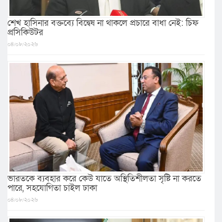
শেখ হাসিনার বক্তব্যে বিদ্বেষ না থাকলে প্রচারে বাধা নেই: চিফ
প্রসিকিউটর
০৪/০৮/২০২৬
ভারতকে ব্যবহার করে কেউ যাতে অস্থিতিশীলতা সৃষ্টি না করতে
পারে, সহযোগিতা চাইল ঢাকা
০৪/০৮/২০২৬