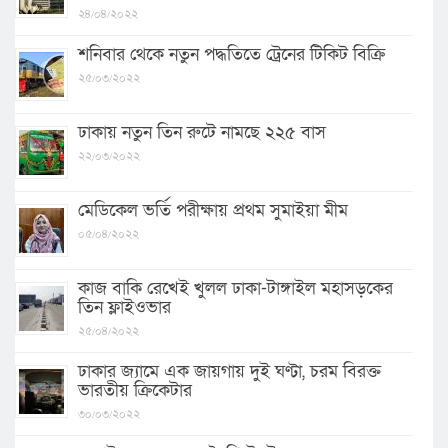
২৪/০৪/২০২২
শনিবার থেকে নতুন পদ্ধতিতে ট্রেনের টিকিট বিক্রি
২৫/০৩/২০২২
ঢাকায় নতুন তিন রুটে নামছে ২২৫ বাস
২২/০৩/২০২২
মেডিকেল ভর্তি পরীক্ষায় প্রথম সুমাইয়া মীম
০৫/০৪/২০২২
কাজ বাকি রেখেই খুলল ঢাকা-টাঙ্গাইল মহাসড়কের
তিন ফ্লাইওভার
২৫/০৪/২০২২
ঢাকার জ্যামে এক জায়গায় দুই ঘণ্টা, চরম বিরক্ত
ভারতীয় ক্রিকেটার
৩০/০৩/২০২২