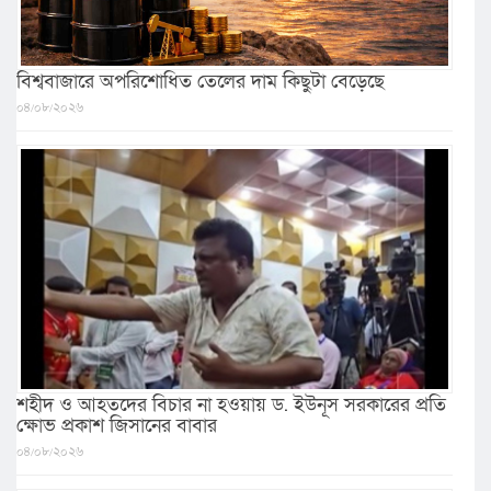
বিশ্ববাজারে অপরিশোধিত তেলের দাম কিছুটা বেড়েছে
০৪/০৮/২০২৬
শহীদ ও আহতদের বিচার না হওয়ায় ড. ইউনূস সরকারের প্রতি
ক্ষোভ প্রকাশ জিসানের বাবার
০৪/০৮/২০২৬