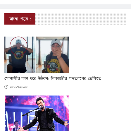
আরো পড়ুন :
সোনাক্ষীর কান ধরে উঠবস: শিক্ষামন্ত্রীর পদত্যাগের প্রেক্ষিতে
২৬/০৭/২০২৬