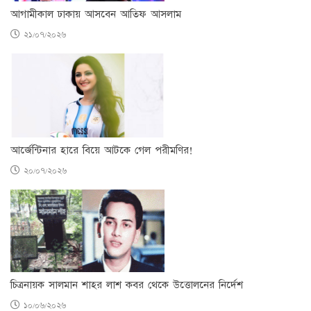
আগামীকাল ঢাকায় আসবেন আতিফ আসলাম
২১/০৭/২০২৬
আর্জেন্টিনার হারে বিয়ে আটকে গেল পরীমণির!
২০/০৭/২০২৬
চিত্রনায়ক সালমান শাহর লাশ কবর থেকে উত্তোলনের নির্দেশ
১০/০৬/২০২৬