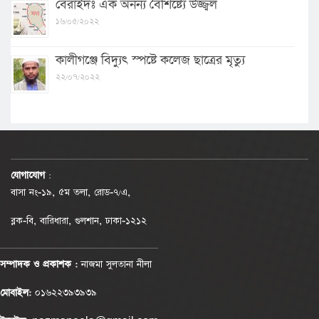
বেরাইদঃ এক অনন্য বৈশিষ্ট্যে উজ্জ্বল
১৬/০৫/২০২২
কালীগঞ্জে বিদ্যুৎ স্পষ্টে কলেজ ছাত্রের মৃত্যু
২২/০৭/২০২২
যোগাযোগ
:
বাসা নং-১৯, ৫ম তলা, রোড-৭/এ,
ব্লক-বি, বারিধারা, গুলশান, ঢাকা-১২১২
সম্পাদক ও প্রকাশক :
নাজমা সুলতানা নীলা
মোবাইল:
০১৬২২৩৯৩৯৩৯