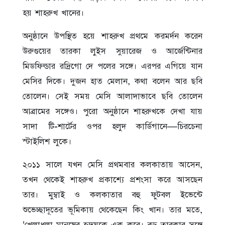
হয় শাহরুখ খানের।
অনুষ্ঠানে উপস্থিত হয়ে শাহরুখ প্রথমে করমর্দন করেন
উরুগুয়ের তারকা লুইস সুয়ারেজ ও আর্জেন্টিনার
মিডফিল্ডার রদ্রিগো দে পলের সঙ্গে। এরপর এগিয়ে যান
মেসির দিকে। দুজন হাত মেলান, কথা বলেন আর ছবি
তোলেন। সেই সময় মেসি আলাদাভাবে ছবি তোলেন
আব্রামের সঙ্গেও। পুরো অনুষ্ঠানে শাহরুখকে দেখা যায়
সাদা টি-শার্টের ওপর হলুদ কার্ডিগানে—চিরচেনা
স্টাইলিশ লুকে।
২০১১ সালে যখন মেসি প্রথমবার কলকাতায় আসেন,
তখন থেকেই শাহরুখ প্রকাশ্যে প্রশংসা করে আসছেন
তার। মুম্বাই ও কলকাতার বহু ফুটবল ইভেন্টে
শুভেচ্ছাদূতের ভূমিকায় থেকেছেন কিং খান। তার মতে,
‘খেলাধুলা মানুষের হৃদয়কে এক করে। বড় তারকার সঙ্গে