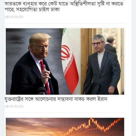
ভারতকে ব্যবহার করে কেউ যাতে অস্থিতিশীলতা সৃষ্টি না করতে
পারে, সহযোগিতা চাইল ঢাকা
০৪/০৮/২০২৬
যুক্তরাষ্ট্রের সঙ্গে আলোচনার সম্ভাবনা নাকচ করল ইরান
০৪/০৮/২০২৬