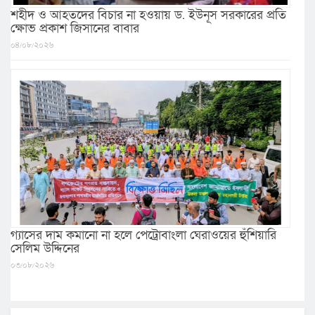
শহীদ ও আহতদের বিচার না হওয়ায় ড. ইউনূস সরকারের প্রতি
ক্ষোভ প্রকাশ জিসানের বাবার
০৪/০৮/২০২৬
গ্যাসের দাম কমানো না হলে পেট্রোবাংলা ঘেরাওয়ের হুঁশিয়ারি
সেলিম উদ্দিনের
০৩/০৮/২০২৬