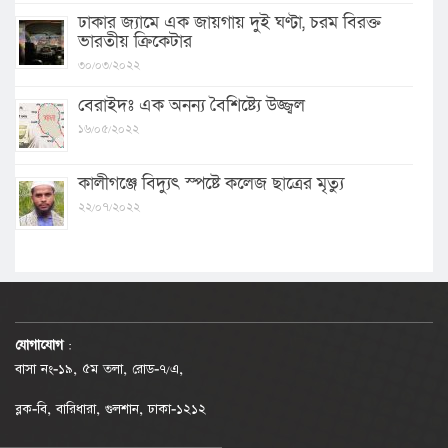
ঢাকার জ্যামে এক জায়গায় দুই ঘণ্টা, চরম বিরক্ত
ভারতীয় ক্রিকেটার
৩০/০৩/২০২২
বেরাইদঃ এক অনন্য বৈশিষ্ট্যে উজ্জ্বল
১৬/০৫/২০২২
কালীগঞ্জে বিদ্যুৎ স্পষ্টে কলেজ ছাত্রের মৃত্যু
২২/০৭/২০২২
যোগাযোগ
:
বাসা নং-১৯, ৫ম তলা, রোড-৭/এ,
ব্লক-বি, বারিধারা, গুলশান, ঢাকা-১২১২