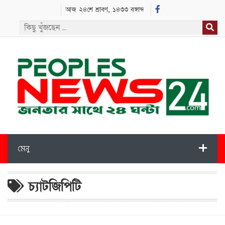
আজ ২৪শে শ্রাবণ, ১৪৩৩ বঙ্গাব্দ
মেনু
চ্যাটজিপিটি