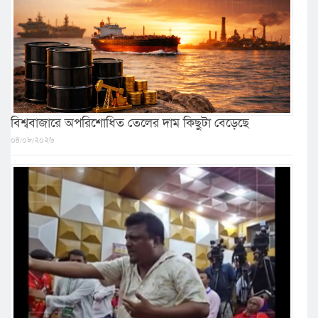
বিশ্ববাজারে অপরিশোধিত তেলের দাম কিছুটা বেড়েছে
০৪/০৮/২০২৬