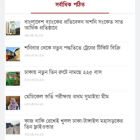
সর্বাধিক পঠিত
বাংলাদেশ ব্যাংকের প্রতিবেদন অশনি সংকেত সাত
আর্থিক প্রতিষ্ঠানে
২৪/০৪/২০২২
শনিবার থেকে নতুন পদ্ধতিতে ট্রেনের টিকিট বিক্রি
২৫/০৩/২০২২
ঢাকায় নতুন তিন রুটে নামছে ২২৫ বাস
২২/০৩/২০২২
মেডিকেল ভর্তি পরীক্ষায় প্রথম সুমাইয়া মীম
০৫/০৪/২০২২
কাজ বাকি রেখেই খুলল ঢাকা-টাঙ্গাইল মহাসড়কের
তিন ফ্লাইওভার
২৫/০৪/২০২২