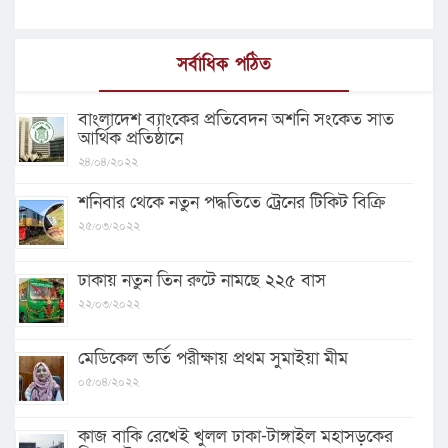
সর্বাধিক পঠিত
বাংলাদেশ ব্যাংকের প্রতিবেদন অশনি সংকেত সাত
আর্থিক প্রতিষ্ঠানে
২৪/০৪/২০২২
শনিবার থেকে নতুন পদ্ধতিতে ট্রেনের টিকিট বিক্রি
২৫/০৩/২০২২
ঢাকায় নতুন তিন রুটে নামছে ২২৫ বাস
২২/০৩/২০২২
মেডিকেল ভর্তি পরীক্ষায় প্রথম সুমাইয়া মীম
০৫/০৪/২০২২
কাজ বাকি রেখেই খুলল ঢাকা-টাঙ্গাইল মহাসড়কের