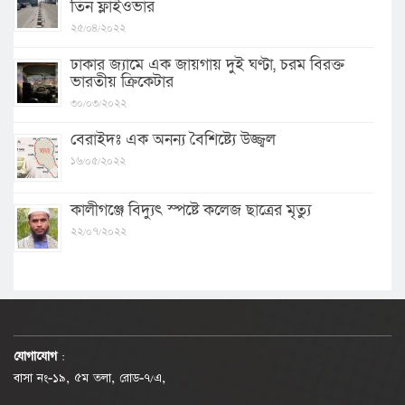
তিন ফ্লাইওভার
২৫/০৪/২০২২
ঢাকার জ্যামে এক জায়গায় দুই ঘণ্টা, চরম বিরক্ত
ভারতীয় ক্রিকেটার
৩০/০৩/২০২২
বেরাইদঃ এক অনন্য বৈশিষ্ট্যে উজ্জ্বল
১৬/০৫/২০২২
কালীগঞ্জে বিদ্যুৎ স্পষ্টে কলেজ ছাত্রের মৃত্যু
২২/০৭/২০২২
যোগাযোগ
:
বাসা নং-১৯, ৫ম তলা, রোড-৭/এ,