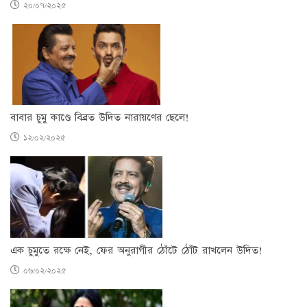
২০/০৭/২০২৫
বাবার চুমু কাণ্ডে বিব্রত উদিত নারায়ণের ছেলে!
১২/০২/২০২৫
এক চুমুতে রক্ষে নেই, ফের অনুরাগীর ঠোঁটে ঠোঁট রাখলেন উদিত!
০৬/০২/২০২৫