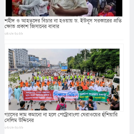
শহীদ ও আহতদের বিচার না হওয়ায় ড. ইউনূস সরকারের প্রতি
ক্ষোভ প্রকাশ জিসানের বাবার
০৪/০৮/২০২৬
গ্যাসের দাম কমানো না হলে পেট্রোবাংলা ঘেরাওয়ের হুঁশিয়ারি
সেলিম উদ্দিনের
০৩/০৮/২০২৬