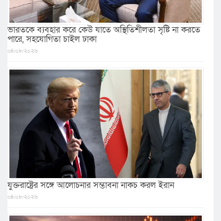
ভারতকে ব্যবহার করে কেউ যাতে অস্থিতিশীলতা সৃষ্টি না করতে
পারে, সহযোগিতা চাইল ঢাকা
০৪/০৮/২০২৬
যুক্তরাষ্ট্রের সঙ্গে আলোচনার সম্ভাবনা নাকচ করল ইরান
০৪/০৮/২০২৬