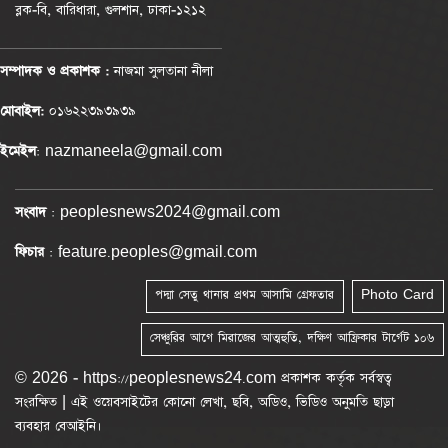
ব্লক-বি, বারিধারা, গুলশান, ঢাকা-১২১২
সম্পাদক ও প্রকাশক :
নাজমা সুলতানা নীলা
মোবাইল:
০১৬২২৩৯৩৯৩৯
ইমেইল
: nazmaneela@gmail.com
সংবাদ
: peoplesnews2024@gmail.com
ফিচার
: feature.peoples@gmail.com
পদ্মা সেতু থানার প্রথম আসামি গ্রেফতার
Photo Card
সেঞ্চুরির আগে মিরাজের আত্মহুতি, দক্ষিণ আফ্রিকার টার্গেট ১০৬
© 2026 - https://peoplesnews24.com প্রকাশক কর্তৃক সর্বস্বত্ব
সংরক্ষিত | এই ওয়েবসাইটের কোনো লেখা, ছবি, অডিও, ভিডিও অনুমতি ছাড়া
ব্যবহার বেআইনি।