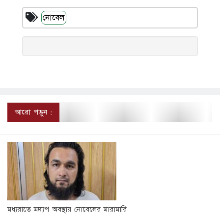
নোবেল
আরো পড়ুন :
মধ্যরাতে মদ্যপ অবস্থায় নোবেলের মারামারি