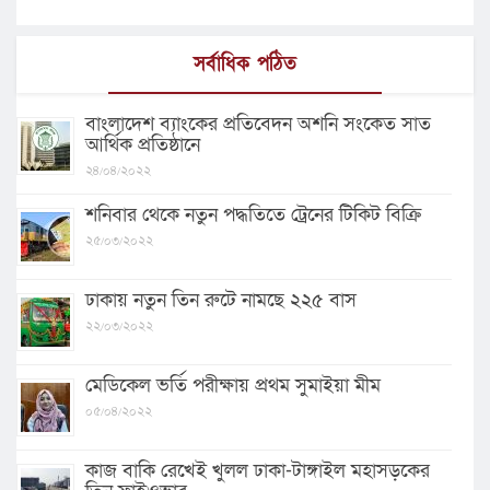
সর্বাধিক পঠিত
বাংলাদেশ ব্যাংকের প্রতিবেদন অশনি সংকেত সাত
আর্থিক প্রতিষ্ঠানে
২৪/০৪/২০২২
শনিবার থেকে নতুন পদ্ধতিতে ট্রেনের টিকিট বিক্রি
২৫/০৩/২০২২
ঢাকায় নতুন তিন রুটে নামছে ২২৫ বাস
২২/০৩/২০২২
মেডিকেল ভর্তি পরীক্ষায় প্রথম সুমাইয়া মীম
০৫/০৪/২০২২
কাজ বাকি রেখেই খুলল ঢাকা-টাঙ্গাইল মহাসড়কের