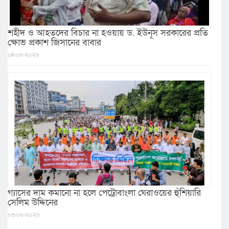
শহীদ ও আহতদের বিচার না হওয়ায় ড. ইউনূস সরকারের প্রতি
ক্ষোভ প্রকাশ জিসানের বাবার
০৪/০৮/২০২৬
গ্যাসের দাম কমানো না হলে পেট্রোবাংলা ঘেরাওয়ের হুঁশিয়ারি
সেলিম উদ্দিনের
০৩/০৮/২০২৬