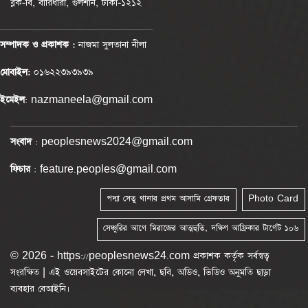
ব্লক-বি, বারিধারা, গুলশান, ঢাকা-১২১২
সম্পাদক ও প্রকাশক :
নাজমা সুলতানা নীলা
মোবাইল:
০১৬২২৩৯৩৯৩৯
ইমেইল
: nazmaneela@gmail.com
সংবাদ
: peoplesnews2024@gmail.com
ফিচার
: feature.peoples@gmail.com
পদ্মা সেতু থানার প্রথম আসামি গ্রেফতার
Photo Card
সেঞ্চুরির আগে মিরাজের আত্মহুতি, দক্ষিণ আফ্রিকার টার্গেট ১০৬
© 2026 - https://peoplesnews24.com প্রকাশক কর্তৃক সর্বস্বত্ব
সংরক্ষিত | এই ওয়েবসাইটের কোনো লেখা, ছবি, অডিও, ভিডিও অনুমতি ছাড়া
ব্যবহার বেআইনি।