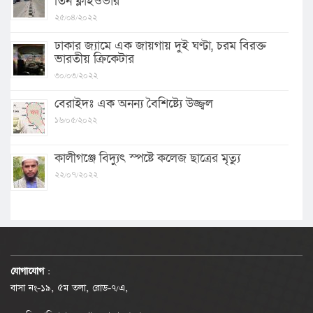
তিন ফ্লাইওভার
২৫/০৪/২০২২
ঢাকার জ্যামে এক জায়গায় দুই ঘণ্টা, চরম বিরক্ত
ভারতীয় ক্রিকেটার
৩০/০৩/২০২২
বেরাইদঃ এক অনন্য বৈশিষ্ট্যে উজ্জ্বল
১৬/০৫/২০২২
কালীগঞ্জে বিদ্যুৎ স্পষ্টে কলেজ ছাত্রের মৃত্যু
২২/০৭/২০২২
যোগাযোগ
:
বাসা নং-১৯, ৫ম তলা, রোড-৭/এ,