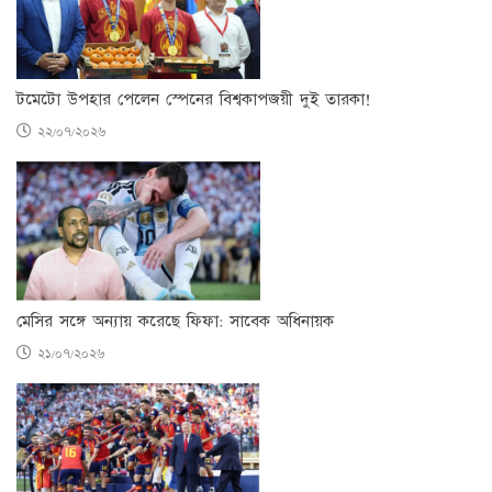
টমেটো উপহার পেলেন স্পেনের বিশ্বকাপজয়ী দুই তারকা!
২২/০৭/২০২৬
মেসির সঙ্গে অন্যায় করেছে ফিফা: সাবেক অধিনায়ক
২১/০৭/২০২৬