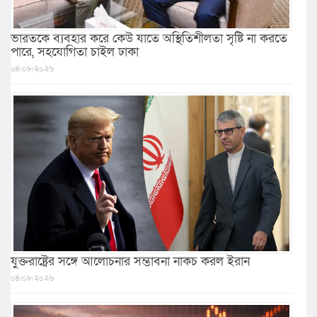
ভারতকে ব্যবহার করে কেউ যাতে অস্থিতিশীলতা সৃষ্টি না করতে
পারে, সহযোগিতা চাইল ঢাকা
০৪/০৮/২০২৬
যুক্তরাষ্ট্রের সঙ্গে আলোচনার সম্ভাবনা নাকচ করল ইরান
০৪/০৮/২০২৬