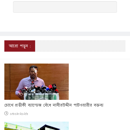
আরো পড়ুন :
চোখে প্রতীকী ব্যান্ডেজ বেঁধে নাসীরউদ্দীন পাটওয়ারীর বক্তব্য
০৩/০৮/২০২৬