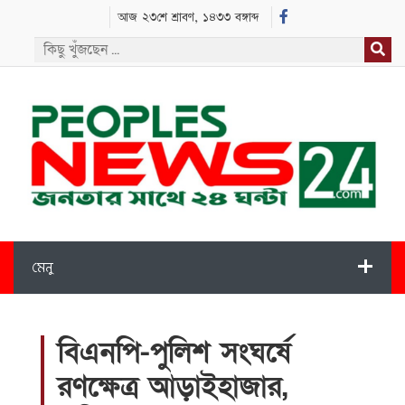
আজ ২৩শে শ্রাবণ, ১৪৩৩ বঙ্গাব্দ
মেনু
বিএনপি-পুলিশ সংঘর্ষে
রণক্ষেত্র আড়াইহাজার,