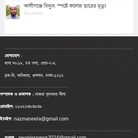
কালীগঞ্জে বিদ্যুৎ স্পষ্টে কলেজ ছাত্রের মৃত্যু
২২/০৭/২০২২
যোগাযোগ
:
বাসা নং-১৯, ৫ম তলা, রোড-৭/এ,
ব্লক-বি, বারিধারা, গুলশান, ঢাকা-১২১২
সম্পাদক ও প্রকাশক :
নাজমা সুলতানা নীলা
মোবাইল:
০১৬২২৩৯৩৯৩৯
ইমেইল
: nazmaneela@gmail.com
সংবাদ
: peoplesnews2024@gmail.com