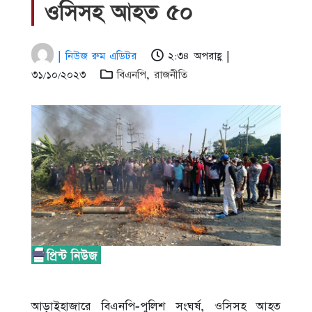
ওসিসহ আহত ৫০
| নিউজ রুম এডিটর
২:৩৪ অপরাহ্ণ |
৩১/১০/২০২৩
বিএনপি
,
রাজনীতি
আড়াইহাজারে বিএনপি-পুলিশ সংঘর্ষ, ওসিসহ আহত