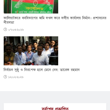
কালিয়াকৈরে বনবিভাগের জমি দখল করে দলীয় কার্যালয় নির্মান। প্রশাসনের
নীরবতা
০৭/০৩/২০২৬
নির্বাচন সুষ্ঠু ও নিরপেক্ষ হলে মেনে নেব: তারেক রহমান
১২/০২/২০২৬
সর্বশেষ প্রকাশিত