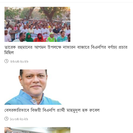
তারেক রহমানের আগমন উপলক্ষে নাভারন বাজারে বিএনপির বর্ণাঢ্য প্রচার
মিছিল
২৩/০৪/২০২৬
বেসরকারিভাবে বিজয়ী বিএনপি প্রার্থী মাহমুদুল হক রুবেল
১০/০৪/২০২৬