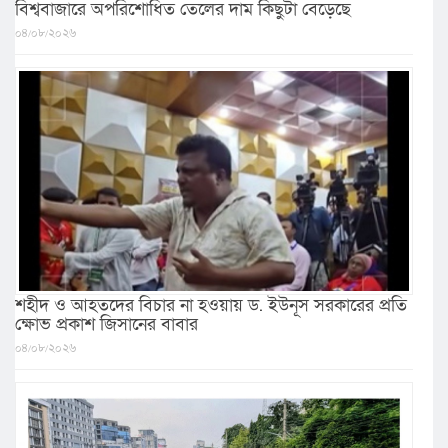
বিশ্ববাজারে অপরিশোধিত তেলের দাম কিছুটা বেড়েছে
০৪/০৮/২০২৬
শহীদ ও আহতদের বিচার না হওয়ায় ড. ইউনূস সরকারের প্রতি
ক্ষোভ প্রকাশ জিসানের বাবার
০৪/০৮/২০২৬