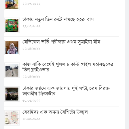
২৫/০৩/২০২২
ঢাকায় নতুন তিন রুটে নামছে ২২৫ বাস
২২/০৩/২০২২
মেডিকেল ভর্তি পরীক্ষায় প্রথম সুমাইয়া মীম
০৫/০৪/২০২২
কাজ বাকি রেখেই খুলল ঢাকা-টাঙ্গাইল মহাসড়কের
তিন ফ্লাইওভার
২৫/০৪/২০২২
ঢাকার জ্যামে এক জায়গায় দুই ঘণ্টা, চরম বিরক্ত
ভারতীয় ক্রিকেটার
৩০/০৩/২০২২
বেরাইদঃ এক অনন্য বৈশিষ্ট্যে উজ্জ্বল
১৬/০৫/২০২২