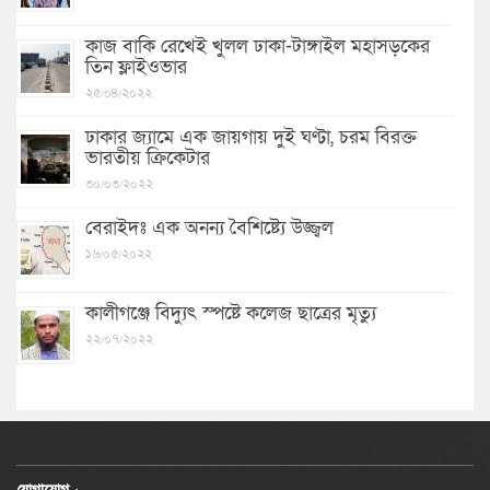
কাজ বাকি রেখেই খুলল ঢাকা-টাঙ্গাইল মহাসড়কের
তিন ফ্লাইওভার
২৫/০৪/২০২২
ঢাকার জ্যামে এক জায়গায় দুই ঘণ্টা, চরম বিরক্ত
ভারতীয় ক্রিকেটার
৩০/০৩/২০২২
বেরাইদঃ এক অনন্য বৈশিষ্ট্যে উজ্জ্বল
১৬/০৫/২০২২
কালীগঞ্জে বিদ্যুৎ স্পষ্টে কলেজ ছাত্রের মৃত্যু
২২/০৭/২০২২