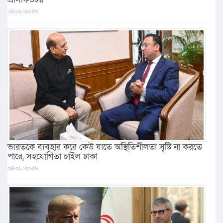
০৪/০৮/২০২৬
ভারতকে ব্যবহার করে কেউ যাতে অস্থিতিশীলতা সৃষ্টি না করতে
পারে, সহযোগিতা চাইল ঢাকা
০৪/০৮/২০২৬