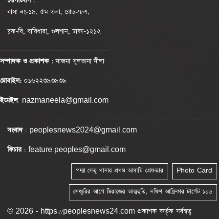
যোগাযোগ
:
বাসা নং-১৯, ৫ম তলা, রোড-৭/এ,
ব্লক-বি, বারিধারা, গুলশান, ঢাকা-১২১২
সম্পাদক ও প্রকাশক :
নাজমা সুলতানা নীলা
মোবাইল:
০১৬২২৩৯৩৯৩৯
ইমেইল
: nazmaneela@gmail.com
সংবাদ
: peoplesnews2024@gmail.com
ফিচার
: feature.peoples@gmail.com
পদ্মা সেতু থানার প্রথম আসামি গ্রেফতার
Photo Card
সেঞ্চুরির আগে মিরাজের আত্মহুতি, দক্ষিণ আফ্রিকার টার্গেট ১০৬
© 2026 - https://peoplesnews24.com প্রকাশক কর্তৃক সর্বস্বত্ব