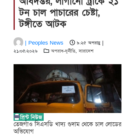
অধিদপ্তর, লাগানো ট্রাকে ২১
টন চাল পাচারের চেষ্টা,
টঙ্গীতে আটক
| Peoples News
৯:২৫ অপরাহ্ণ |
২১/০৫/২০২৬
অপরাধ-দুর্নীতি
,
সারাদেশ
তেজগাঁও সিএসডি খাদ্য গুদাম থেকে চাল লোডের
অভিযোগ