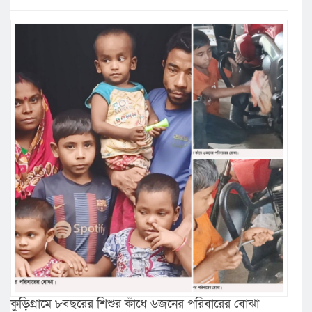
কুড়িগ্রামে ৮বছরের শিশুর কাঁধে ৬জনের পরিবারের বোঝা