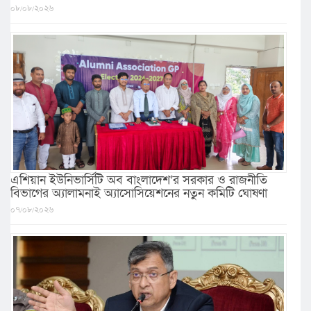
০৮/০৮/২০২৬
এশিয়ান ইউনিভার্সিটি অব বাংলাদেশ’র সরকার ও রাজনীতি
বিভাগের অ্যালামনাই অ্যাসোসিয়েশনের নতুন কমিটি ঘোষণা
০৭/০৮/২০২৬