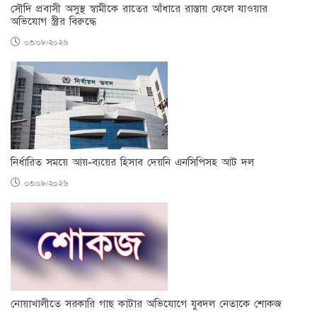
সৌদি প্রবাসী অসুস্থ স্বামীকে রাতের আঁধারে রাস্তায় ফেলে যাওয়ার
অভিযোগ স্ত্রীর বিরুদ্ধে
০৩/০৮/২০২৬
নির্ধারিত সময়ে আয়-ব্যয়ের হিসাব দেয়নি এনসিপিসহ আট দল
০৩/০৮/২০২৬
নোয়াখালীতে সরকারি গাছ কাটার অভিযোগে যুবদল নেতাকে শোকজ