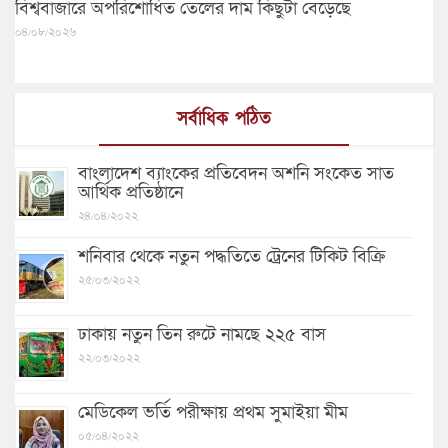
বিশ্ববাজারে অপরিশোধিত তেলের দাম কিছুটা বেড়েছে
০৪/০৮/২০২৬
সর্বাধিক পঠিত
বাংলাদেশ ব্যাংকের প্রতিবেদন অশনি সংকেত সাত
আর্থিক প্রতিষ্ঠানে
২৪/০৪/২০২২
শনিবার থেকে নতুন পদ্ধতিতে ট্রেনের টিকিট বিক্রি
২৫/০৩/২০২২
ঢাকায় নতুন তিন রুটে নামছে ২২৫ বাস
২২/০৩/২০২২
মেডিকেল ভর্তি পরীক্ষায় প্রথম সুমাইয়া মীম
০৫/০৪/২০২২