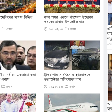
াদেশিদের সম্পদ বিক্রির
কাল অমর একুশে বইমেলা উদ্বোধন
করবেন প্রধান উপদেষ্টাপ্রবাস
এশ
২৫
প্রবাস
৩১/০১/২০২৫
প্রবাস
রা
নত
০৭/
ানীয় নির্বাচন একসাথে করা
ট্রাকচাপায় সারজিস ও হাসনাতকে
়’প্রবাস
হত্যাচেষ্টার অভিযোগপ্রবাস
৫
প্রবাস
২৮/১১/২০২৪
প্রবাস
আই
স্বরা