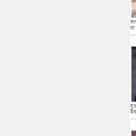
ভা
না
০৪/
যু
ইর
০৪/