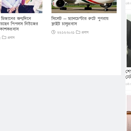
০৪/
মিজানের জন্মদিনে
সিলেট – ম্যানচেস্টার রুটে পুণরায়
নিয়েছেন পিপলস নিউজের
ফ্লাইট চালুপ্রবাস
রকাশকপ্রবাস
২২/১২/২০২১
প্রবাস
২২
প্রবাস
শে
নে
০৪/