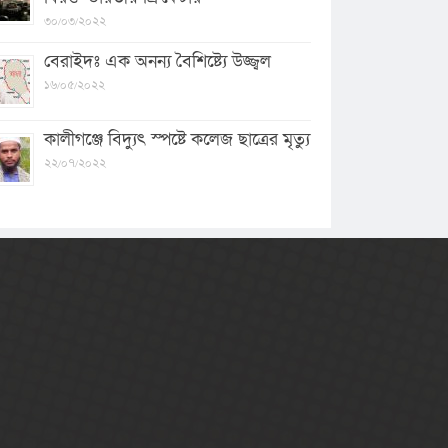
৩০/০৩/২০২২
বেরাইদঃ এক অনন্য বৈশিষ্ট্যে উজ্জ্বল
১৬/০৫/২০২২
কালীগঞ্জে বিদ্যুৎ স্পষ্টে কলেজ ছাত্রের মৃত্যু
২২/০৭/২০২২