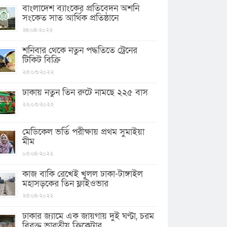
বাংলাদেশ ব্যাংকের প্রতিবেদন অশনি
সংকেত সাত আর্থিক প্রতিষ্ঠানে
২৪/০৪/২০২২
শনিবার থেকে নতুন পদ্ধতিতে ট্রেনের
টিকিট বিক্রি
২৫/০৩/২০২২
ঢাকায় নতুন তিন রুটে নামছে ২২৫ বাস
২২/০৩/২০২২
মেডিকেল ভর্তি পরীক্ষায় প্রথম সুমাইয়া
মীম
০৫/০৪/২০২২
কাজ বাকি রেখেই খুলল ঢাকা-টাঙ্গাইল
মহাসড়কের তিন ফ্লাইওভার
২৫/০৪/২০২২
ঢাকার জ্যামে এক জায়গায় দুই ঘণ্টা, চরম
বিরক্ত ভারতীয় ক্রিকেটার