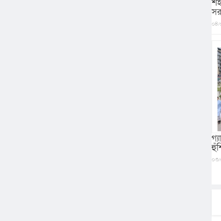
শহ
সর
০৪/
গ্
হু
০৩/