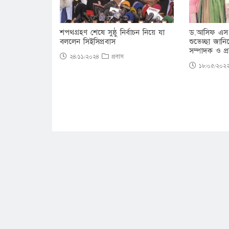
শপথগ্রহণ শেষে সুষ্ঠু নির্বাচন নিয়ে যা
ড.আসিফ এস 
বললেন সিইসিপ্রবাস
শুভেচ্ছা জা
সম্পাদক ও প্
২৪/১১/২০২৪
প্রবাস
১৮/০৫/২০