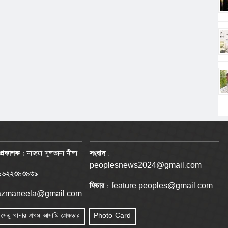
প্রকাশক :
নাজমা সুলতানা নীলা
সংবাদ
:
peoplesnews2024@gmail.com
৬২২৩৯৩৯৩৯
ফিচার
: feature.peoples@gmail.com
nazmaneela@gmail.com
া সেতু থানার প্রথম আসামি গ্রেফতার
Photo Card