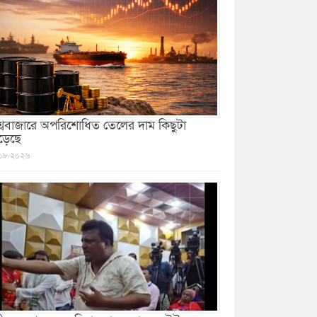
শ্ববাজারে অপরিশোধিত তেলের দাম কিছুটা
ড়েছে
০৮/২০২৬