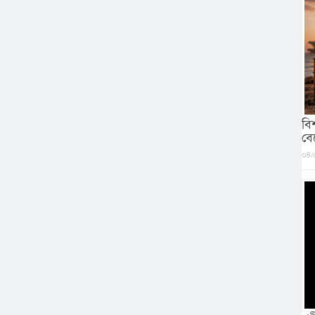
বি
বে
০৪/