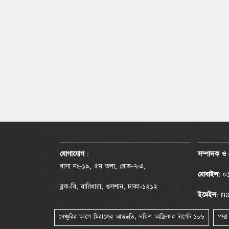
যোগাযোগ
:
সম্পাদক ও 
বাসা নং-১৯, ৫ম তলা, রোড-৭/এ,
মোবাইল:
০১
ব্লক-বি, বারিধারা, গুলশান, ঢাকা-১২১২
ইমেইল
: 
সেঞ্চুরির আগে মিরাজের আত্মহুতি, দক্ষিণ আফ্রিকার টার্গেট ১০৬
পদ্ম