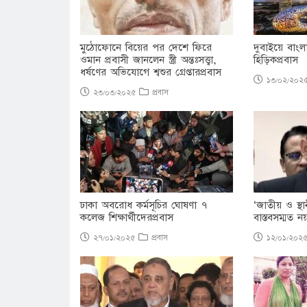
মুঠোফোনে বিয়ের পর দেশে ফিরে
দুবাইয়ে বাংল
ওমান প্রবাসী জানলেন স্ত্রী অন্তঃসত্ত্বা,
হিড়িকপ্রবাস
ধর্ষণের অভিযোগে শ্বশুর গ্রেপ্তারপ্রবাস
১৩/০২/২০
২৩/০৩/২০২৫
প্রবাস
ঢাকা অবরোধ কর্মসূচির ঘোষণা ৭
‘জাতীয় ও স্থ
কলেজ শিক্ষার্থীদেরপ্রবাস
বাস্তবসম্মত নয
২৭/০১/২০২৫
প্রবাস
১২/০১/২০২