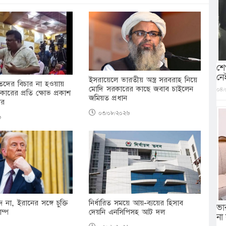
শে
নে
ইসরায়েলে ভারতীয় অস্ত্র সরবরাহ নিয়ে
দের বিচার না হওয়ায়
মোদি সরকারের কাছে জবাব চাইলেন
০৪/
ারের প্রতি ক্ষোভ প্রকাশ
জমিয়ত প্রধান
ার
০৩/০৮/২০২৬
৬
নির্ধারিত সময়ে আয়-ব্যয়ের হিসাব
দ না, ইরানের সঙ্গে চুক্তি
ভা
দেয়নি এনসিপিসহ আট দল
াম্প
না