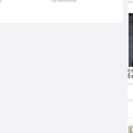
০৩/০৮/২০২৬
৬
০৪/
যু
ইর
০৪/