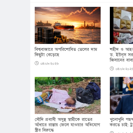
বিশ্ববাজারে অপরিশোধিত তেলের দাম
শহীদ ও আহত
কিছুটা বেড়েছে
ড. ইউনূস সরক
জিসানের বাব
০৪/০৮/২০২৬
০৪/০৮/২০২
সৌদি প্রবাসী অসুস্থ স্বামীকে রাতের
খুনোখুনি পছন্
আঁধারে রাস্তায় ফেলে যাওয়ার অভিযোগ
করতে চাই: ট্র
স্ত্রীর বিরুদ্ধে