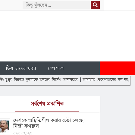
ভিন্ন স্বাদের খবর
স্পেশাল
ধে দুদককে তদন্তের নির্দেশ আদালতের
|
জামায়াত ফেরেশতাদের দল নয়, আমরাও মানুষ: ডা. শ
সর্বশেষ প্রকাশিত
দেশকে অস্থিতিশীল করার চেষ্টা চলছে:
মির্জা ফখরুল
০৯/০৮/২০২৬