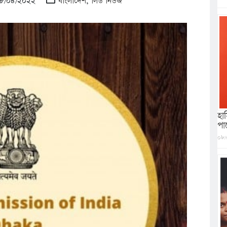
 ১৮/০৪/২০২২
বাংলাদেশ
,
লিড নিউজ
হা
পারে
০৮/