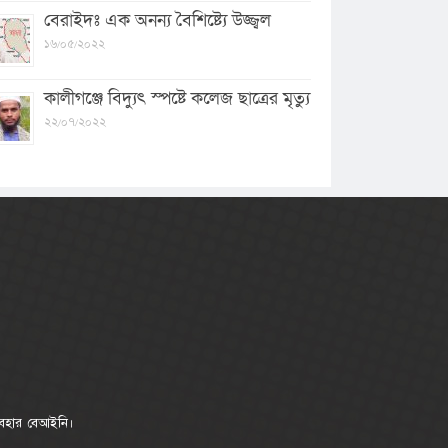
বেরাইদঃ এক অনন্য বৈশিষ্ট্যে উজ্জ্বল
১৬/০৫/২০২২
কালীগঞ্জে বিদ্যুৎ স্পষ্টে কলেজ ছাত্রের মৃত্যু
২২/০৭/২০২২
যবহার বেআইনি।