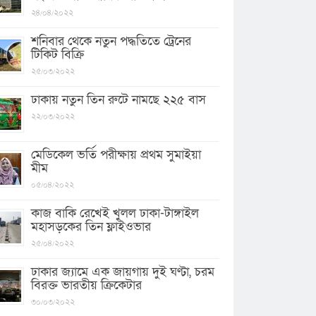
২৪/০৪/২০২২
শনিবার থেকে নতুন পদ্ধতিতে ট্রেনের
টিকিট বিক্রি
২৫/০৩/২০২২
ঢাকায় নতুন তিন রুটে নামছে ২২৫ বাস
২২/০৩/২০২২
মেডিকেল ভর্তি পরীক্ষায় প্রথম সুমাইয়া
মীম
০৫/০৪/২০২২
কাজ বাকি রেখেই খুলল ঢাকা-টাঙ্গাইল
মহাসড়কের তিন ফ্লাইওভার
২৫/০৪/২০২২
ঢাকার জ্যামে এক জায়গায় দুই ঘণ্টা, চরম
বিরক্ত ভারতীয় ক্রিকেটার
৩০/০৩/২০২২