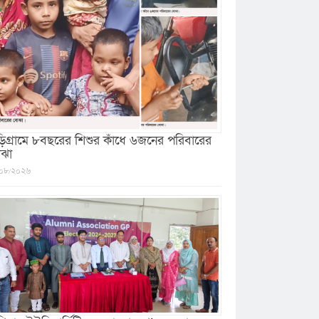
ড়িগ্রামে ৮বছরের শিশুর কাঁধে ৬জনের পরিবারের
ঝা
০৮/২০২৬