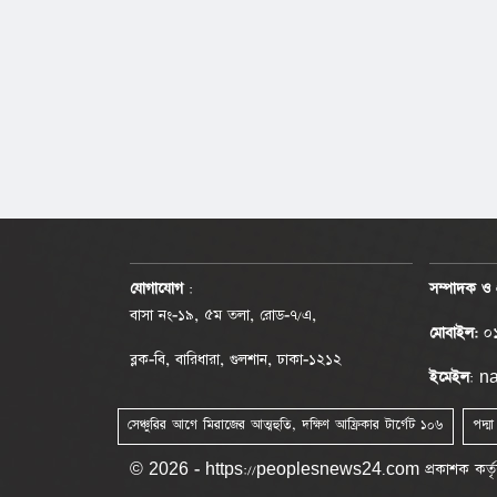
যোগাযোগ
:
সম্পাদক ও 
বাসা নং-১৯, ৫ম তলা, রোড-৭/এ,
মোবাইল:
০১
ব্লক-বি, বারিধারা, গুলশান, ঢাকা-১২১২
ইমেইল
: 
সেঞ্চুরির আগে মিরাজের আত্মহুতি, দক্ষিণ আফ্রিকার টার্গেট ১০৬
পদ্ম
© 2026 - https://peoplesnews24.com প্রকাশক কর্তৃক সর্বস