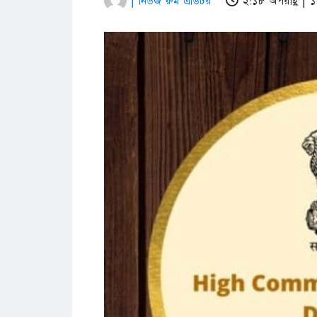
| নিউজ রুম এডিটর
২:১৮ অপরাহ্ণ |