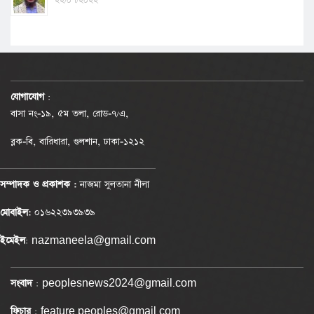
২২/০৭/২০২২
যোগাযোগ
:
বাসা নং-১৯, ৫ম তলা, রোড-৭/এ,
ব্লক-বি, বারিধারা, গুলশান, ঢাকা-১২১২
সম্পাদক ও প্রকাশক :
নাজমা সুলতানা নীলা
মোবাইল:
০১৬২২৩৯৩৯৩৯
ইমেইল
: nazmaneela@gmail.com
সংবাদ
: peoplesnews2024@gmail.com
ফিচার
: feature.peoples@gmail.com