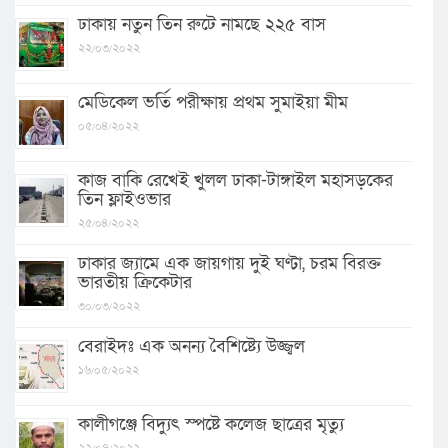
ঢাকায় নতুন তিন রুটে নামছে ২২৫ বাস
২২/০৩/২০২২
মেডিকেল ভর্তি পরীক্ষায় প্রথম সুমাইয়া মীম
০৫/০৪/২০২২
কাজ বাকি রেখেই খুলল ঢাকা-টাঙ্গাইল মহাসড়কের
তিন ফ্লাইওভার
২৫/০৪/২০২২
ঢাকার জ্যামে এক জায়গায় দুই ঘণ্টা, চরম বিরক্ত
ভারতীয় ক্রিকেটার
৩০/০৩/২০২২
বেরাইদঃ এক অনন্য বৈশিষ্ট্যে উজ্জ্বল
১৬/০৫/২০২২
কালীগঞ্জে বিদ্যুৎ স্পষ্টে কলেজ ছাত্রের মৃত্যু