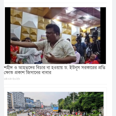
শহীদ ও আহতদের বিচার না হওয়ায় ড. ইউনূস সরকারের প্রতি
ক্ষোভ প্রকাশ জিসানের বাবার
০৪/০৮/২০২৬