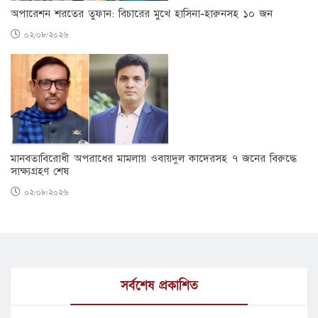
অপারেশন শরতের তুফান: বিচারের মুখে হাসিনা-হারুনসহ ১০ জন
০২/০৮/২০২৬
মানবতাবিরোধী অপরাধের মামলায় ওবায়দুল কাদেরসহ ৭ জনের বিরুদ্ধে
সাক্ষ্যগ্রহণ শেষ
০২/০৮/২০২৬
সর্বশেষ প্রকাশিত