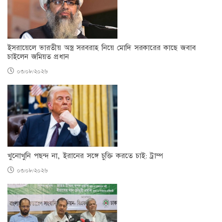
ইসরায়েলে ভারতীয় অস্ত্র সরবরাহ নিয়ে মোদি সরকারের কাছে জবাব
চাইলেন জমিয়ত প্রধান
০৩/০৮/২০২৬
খুনোখুনি পছন্দ না, ইরানের সঙ্গে চুক্তি করতে চাই: ট্রাম্প
০৩/০৮/২০২৬