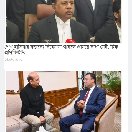
শেখ হাসিনার বক্তব্যে বিদ্বেষ না থাকলে প্রচারে বাধা নেই: চিফ
প্রসিকিউটর
০৪/০৮/২০২৬