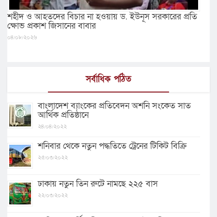
শহীদ ও আহতদের বিচার না হওয়ায় ড. ইউনূস সরকারের প্রতি
ক্ষোভ প্রকাশ জিসানের বাবার
০৪/০৮/২০২৬
সর্বাধিক পঠিত
বাংলাদেশ ব্যাংকের প্রতিবেদন অশনি সংকেত সাত
আর্থিক প্রতিষ্ঠানে
২৪/০৪/২০২২
শনিবার থেকে নতুন পদ্ধতিতে ট্রেনের টিকিট বিক্রি
২৫/০৩/২০২২
ঢাকায় নতুন তিন রুটে নামছে ২২৫ বাস
২২/০৩/২০২২