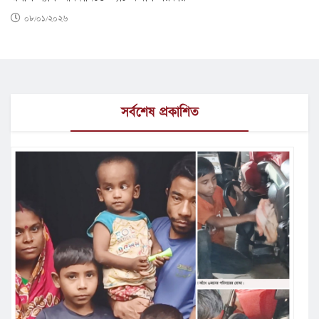
০৮/০১/২০২৬
সর্বশেষ প্রকাশিত