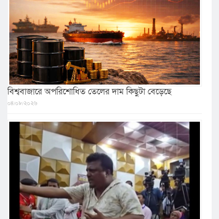
বিশ্ববাজারে অপরিশোধিত তেলের দাম কিছুটা বেড়েছে
০৪/০৮/২০২৬