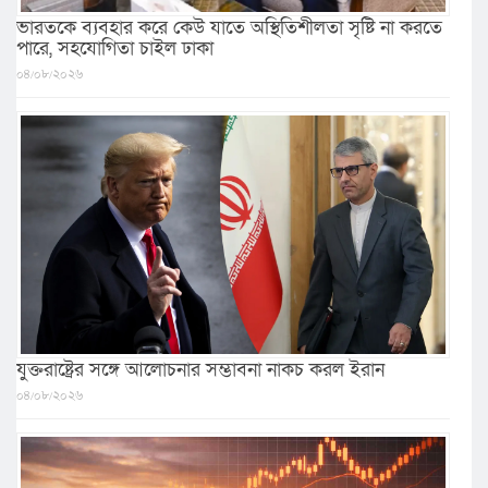
ভারতকে ব্যবহার করে কেউ যাতে অস্থিতিশীলতা সৃষ্টি না করতে
পারে, সহযোগিতা চাইল ঢাকা
০৪/০৮/২০২৬
যুক্তরাষ্ট্রের সঙ্গে আলোচনার সম্ভাবনা নাকচ করল ইরান
০৪/০৮/২০২৬