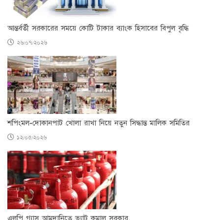
আন্তর্বর্তী সরকারের সময়ে কোটি টাকার ব্যাংক হিসাবের বিপুল বৃদ্ধি
২৬/০৭/২০২৬
শপিংমল-দোকানপাট খোলা রাখা নিয়ে নতুন সিদ্ধান্ত মালিক সমিতির
১২/০৫/২০২৬
এলপি গ্যাস আমদানিতে ভ্যাট কমাল সরকার