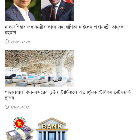
মালয়েশিয়ার প্রধানমন্ত্রীর কাছে সহযোগিতা চাইলেন প্রধানমন্ত্রী তারেক
রহমান
২৮/০৭/২০২৬
শাহজালাল বিমানবন্দরের তৃতীয় টার্মিনালে অত্যাধুনিক টেলিকম নেটওয়ার্ক
স্থাপন
২৭/০৭/২০২৬