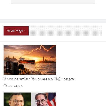
আরো পড়ুন :
বিশ্ববাজারে অপরিশোধিত তেলের দাম কিছুটা বেড়েছে
০৪/০৮/২০২৬