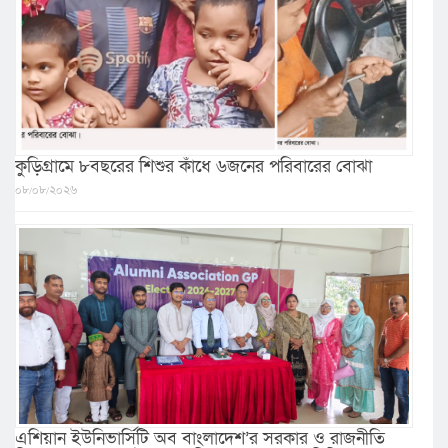
কুড়িগ্রামে ৮বছরের শিশুর কাঁধে ৬জনের পরিবারের বোঝা
০৮/০৮/২০২৬
এশিয়ান ইউনিভার্সিটি অব বাংলাদেশ’র সরকার ও রাজনীতি