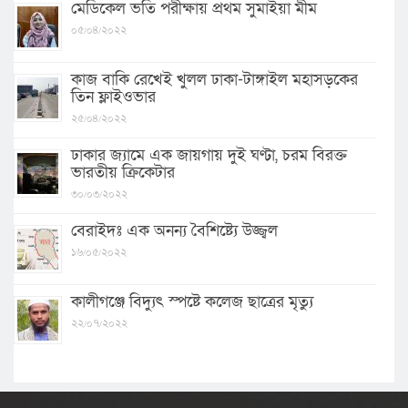
মেডিকেল ভর্তি পরীক্ষায় প্রথম সুমাইয়া মীম
০৫/০৪/২০২২
কাজ বাকি রেখেই খুলল ঢাকা-টাঙ্গাইল মহাসড়কের
তিন ফ্লাইওভার
২৫/০৪/২০২২
ঢাকার জ্যামে এক জায়গায় দুই ঘণ্টা, চরম বিরক্ত
ভারতীয় ক্রিকেটার
৩০/০৩/২০২২
বেরাইদঃ এক অনন্য বৈশিষ্ট্যে উজ্জ্বল
১৬/০৫/২০২২
কালীগঞ্জে বিদ্যুৎ স্পষ্টে কলেজ ছাত্রের মৃত্যু
২২/০৭/২০২২