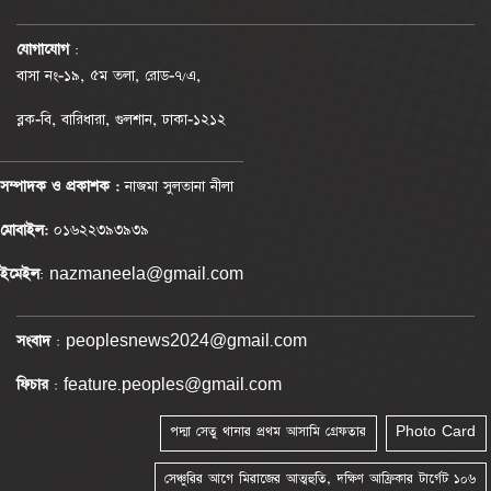
যোগাযোগ
:
বাসা নং-১৯, ৫ম তলা, রোড-৭/এ,
ব্লক-বি, বারিধারা, গুলশান, ঢাকা-১২১২
সম্পাদক ও প্রকাশক :
নাজমা সুলতানা নীলা
মোবাইল:
০১৬২২৩৯৩৯৩৯
ইমেইল
: nazmaneela@gmail.com
সংবাদ
: peoplesnews2024@gmail.com
ফিচার
: feature.peoples@gmail.com
পদ্মা সেতু থানার প্রথম আসামি গ্রেফতার
Photo Card
সেঞ্চুরির আগে মিরাজের আত্মহুতি, দক্ষিণ আফ্রিকার টার্গেট ১০৬