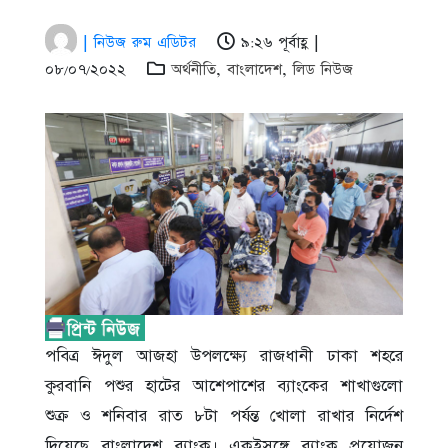
| নিউজ রুম এডিটর
৯:২৬ পূর্বাহ্ণ |
০৮/০৭/২০২২
অর্থনীতি
,
বাংলাদেশ
,
লিড নিউজ
পবিত্র ঈদুল আজহা উপলক্ষ্যে রাজধানী ঢাকা শহরে
কুরবানি পশুর হাটের আশেপাশের ব্যাংকের শাখাগুলো
শুক্র ও শনিবার রাত ৮টা পর্যন্ত খোলা রাখার নির্দেশ
দিয়েছে বাংলাদেশ ব্যাংক। একইসঙ্গে ব্যাংক প্রয়োজন