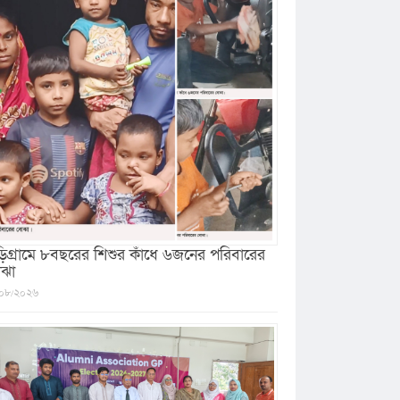
ড়িগ্রামে ৮বছরের শিশুর কাঁধে ৬জনের পরিবারের
ঝা
০৮/২০২৬