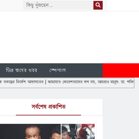
ভিন্ন স্বাদের খবর
স্পেশাল
শ আদালতের
|
জামায়াত ফেরেশতাদের দল নয়, আমরাও মানুষ: ডা. শফিকুর রহমান
|
এবার শাহব
সর্বশেষ প্রকাশিত