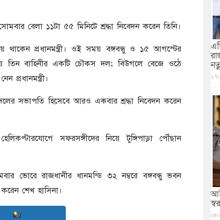
ে সোমবার বেলা ১১টা ৫৫ মিনিটে শ্রদ্ধা নিবেদন করেন তিনি।
এশ
য়ে থাকেন প্রধানমন্ত্রী। ওই সময় বঙ্গবন্ধু ও ১৫ আগস্টের
রা
জানায় তিন বাহিনীর একটি চৌকস দল; বিউগলে বেজে ওঠে
নত
০৭/
প্রধানমন্ত্রী।
ে দলের সভাপতি হিসেবে আরও একবার শ্রদ্ধা নিবেদন করেন
কপ্টারযোগে সফরসঙ্গীদের নিয়ে টুঙ্গিপাড়া পৌঁছান
মবার ভোরে রাজধানীর ধানমন্ডি ৩২ নম্বরে বঙ্গবন্ধু ভবন
েদন করেন শেখ হাসিনা।
আই
স্বরা
০৪/