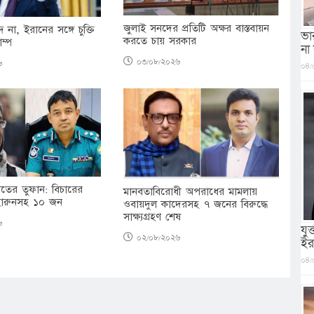
জুলাই সনদের প্রতিটি অক্ষর বাস্তবায়ন
দ না, ইরানের সঙ্গে চুক্তি
ভা
করতে চায় সরকার
াম্প
না
০৩/০৮/২০২৬
৬
০৪/
ের তুফান: বিচারের
মানবতাবিরোধী অপরাধের মামলায়
-হারুনসহ ১০ জন
ওবায়দুল কাদেরসহ ৭ জনের বিরুদ্ধে
সাক্ষ্যগ্রহণ শেষ
৬
যু
০২/০৮/২০২৬
ইর
০৪/