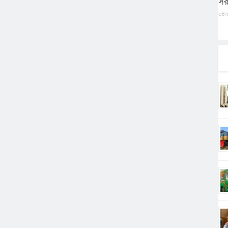
সর
০৪/