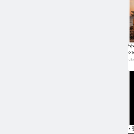
বি
বে
০৪/
শহ