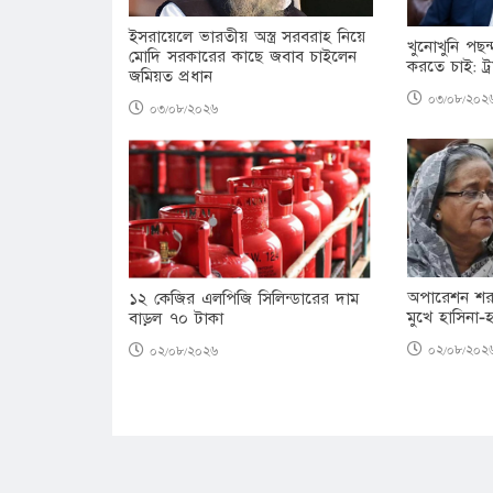
ইসরায়েলে ভারতীয় অস্ত্র সরবরাহ নিয়ে
খুনোখুনি পছন্
মোদি সরকারের কাছে জবাব চাইলেন
করতে চাই: ট্র
জমিয়ত প্রধান
০৩/০৮/২০২
০৩/০৮/২০২৬
অপারেশন শরত
১২ কেজির এলপিজি সিলিন্ডারের দাম
মুখে হাসিনা
বাড়ল ৭০ টাকা
০২/০৮/২০২
০২/০৮/২০২৬