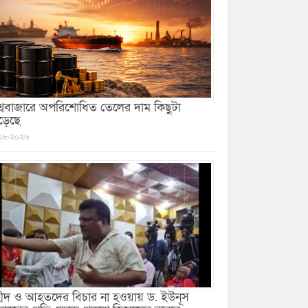
শ্ববাজারে অপরিশোধিত তেলের দাম কিছুটা
ড়েছে
০৮/২০২৬
ীদ ও আহতদের বিচার না হওয়ায় ড. ইউনূস