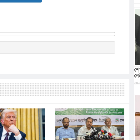
শে
নে
০৪/