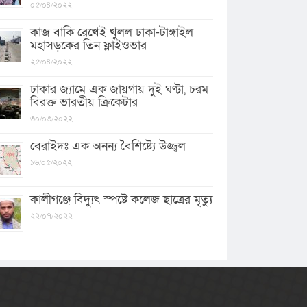
০৫/০৪/২০২২
কাজ বাকি রেখেই খুলল ঢাকা-টাঙ্গাইল
মহাসড়কের তিন ফ্লাইওভার
২৫/০৪/২০২২
ঢাকার জ্যামে এক জায়গায় দুই ঘণ্টা, চরম
বিরক্ত ভারতীয় ক্রিকেটার
৩০/০৩/২০২২
বেরাইদঃ এক অনন্য বৈশিষ্ট্যে উজ্জ্বল
১৬/০৫/২০২২
কালীগঞ্জে বিদ্যুৎ স্পষ্টে কলেজ ছাত্রের মৃত্যু
২২/০৭/২০২২