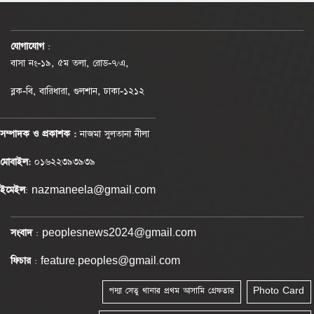
যোগাযোগ
:
বাসা নং-১৯, ৫ম তলা, রোড-৭/এ,
ব্লক-বি, বারিধারা, গুলশান, ঢাকা-১২১২
সম্পাদক ও প্রকাশক :
নাজমা সুলতানা নীলা
মোবাইল:
০১৬২২৩৯৩৯৩৯
ইমেইল
: nazmaneela@gmail.com
সংবাদ
: peoplesnews2024@gmail.com
ফিচার
: feature.peoples@gmail.com
পদ্মা সেতু থানার প্রথম আসামি গ্রেফতার
Photo Card