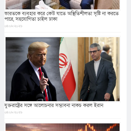
ভারতকে ব্যবহার করে কেউ যাতে অস্থিতিশীলতা সৃষ্টি না করতে
পারে, সহযোগিতা চাইল ঢাকা
০৪/০৮/২০২৬
যুক্তরাষ্ট্রের সঙ্গে আলোচনার সম্ভাবনা নাকচ করল ইরান
০৪/০৮/২০২৬