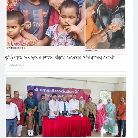
কুড়িগ্রামে ৮বছরের শিশুর কাঁধে ৬জনের পরিবারের বোঝা
০৮/০৮/২০২৬