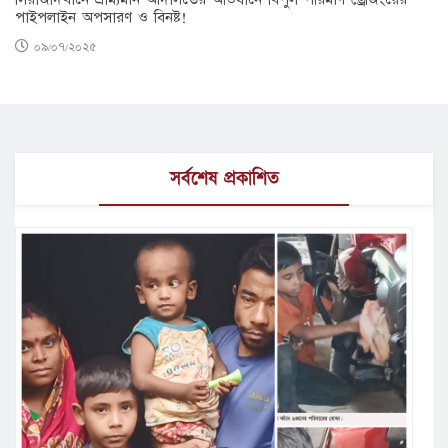
পাইপলাইন অপসারণ ও বিনষ্ট!
০৯/০৭/২০২৫
সর্বশেষ প্রকাশিত