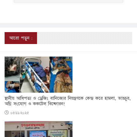
আরো পড়ুন :
স্থানীয় আধিপত্য ও ড্রেজিং বানিজ্যের নিয়ন্ত্রণকে কেন্দ্র করে হামলা, ভাঙচুর,
অগ্নি সংযোগ ও ককটেল বিষ্ফোরন!
০৫/১১/২০২৫