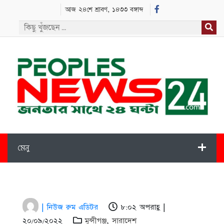
আজ ২৪শে শ্রাবণ, ১৪৩৩ বঙ্গাব্দ
মেনু
| নিউজ রুম এডিটর
৮:০২ অপরাহ্ণ |
২০/০৯/২০২২
মুন্সীগঞ্জ
,
সারাদেশ