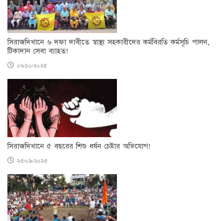
সিরাজদিখানে ৬ দফা দাবীতে স্বাস্থ্য সহকারীদের কর্মবিরতি কর্মসূচি পালন,
টিকাদান সেবা ব্যাহত!
০৬/১০/২০২৫
সিরাজদিখানে ৫ বছরের শিশু ধর্ষন চেষ্টার অভিযোগ!
২৫/০৯/২০২৫