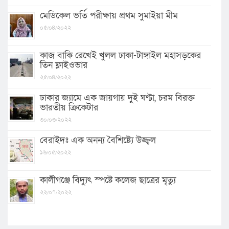
মেডিকেল ভর্তি পরীক্ষায় প্রথম সুমাইয়া মীম
০৫/০৪/২০২২
কাজ বাকি রেখেই খুলল ঢাকা-টাঙ্গাইল মহাসড়কের
তিন ফ্লাইওভার
২৫/০৪/২০২২
ঢাকার জ্যামে এক জায়গায় দুই ঘণ্টা, চরম বিরক্ত
ভারতীয় ক্রিকেটার
৩০/০৩/২০২২
বেরাইদঃ এক অনন্য বৈশিষ্ট্যে উজ্জ্বল
১৬/০৫/২০২২
কালীগঞ্জে বিদ্যুৎ স্পষ্টে কলেজ ছাত্রের মৃত্যু
২২/০৭/২০২২