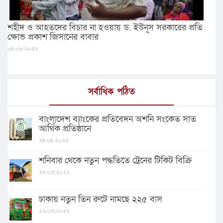
শহীদ ও আহতদের বিচার না হওয়ায় ড. ইউনূস সরকারের প্রতি
ক্ষোভ প্রকাশ জিসানের বাবার
০৪/০৮/২০২৬
সর্বাধিক পঠিত
বাংলাদেশ ব্যাংকের প্রতিবেদন অশনি সংকেত সাত
আর্থিক প্রতিষ্ঠানে
২৪/০৪/২০২২
শনিবার থেকে নতুন পদ্ধতিতে ট্রেনের টিকিট বিক্রি
২৫/০৩/২০২২
ঢাকায় নতুন তিন রুটে নামছে ২২৫ বাস
২২/০৩/২০২২