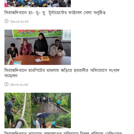
সিরাজদিখানে হা- ডু- ডু টুর্নামেন্টের ফাইনাল খেলা অনুষ্ঠিত
২৯/০৮/২০২৫
সিরাজদিখানে মারপিটের মামলায় জড়িয়ে হয়রানীর অভিযোগে সংবাদ
সম্মেলন
১৪/০৮/২০২৫
সিরাজদিখানে ভ্রাম্যমান আদালতের অভিযানে বিপুল পরিমাণ ড্রেজিংয়ের