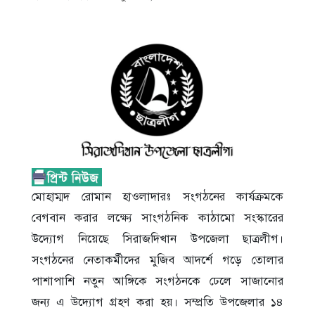
মোহাম্মদ রোমান হাওলাদারঃ সংগঠনের কার্যক্রমকে
বেগবান করার লক্ষ্যে সাংগঠনিক কাঠামো সংস্কারের
উদ্যোগ নিয়েছে সিরাজদিখান উপজেলা ছাত্রলীগ।
সংগঠনের নেতাকর্মীদের মুজিব আদর্শে গড়ে তোলার
পাশাপাশি নতুন আঙ্গিকে সংগঠনকে ঢেলে সাজানোর
জন্য এ উদ্যোগ গ্রহণ করা হয়। সম্প্রতি উপজেলার ১৪