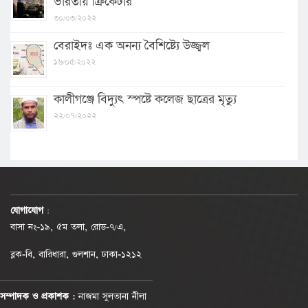
ভারতীয় ক্রিকেটার
৩০/০৩/২০২২
বেরাইদঃ এক অনন্য বৈশিষ্ট্যে উজ্জ্বল
১৬/০৫/২০২২
কালীগঞ্জে বিদ্যুৎ স্পষ্টে কলেজ ছাত্রের মৃত্যু
২২/০৭/২০২২
যোগাযোগ
:
বাসা নং-১৯, ৫ম তলা, রোড-৭/এ,
ব্লক-বি, বারিধারা, গুলশান, ঢাকা-১২১২
সম্পাদক ও প্রকাশক :
নাজমা সুলতানা নীলা