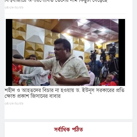
বিশ্ববাজারে অপরিশোধিত তেলের দাম কিছুটা বেড়েছে
০৪/০৮/২০২৬
শহীদ ও আহতদের বিচার না হওয়ায় ড. ইউনূস সরকারের প্রতি
ক্ষোভ প্রকাশ জিসানের বাবার
০৪/০৮/২০২৬
সর্বাধিক পঠিত