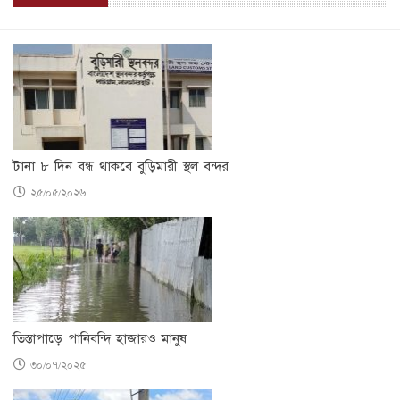
টানা ৮ দিন বন্ধ থাকবে বুড়িমারী স্থল বন্দর
২৫/০৫/২০২৬
তিস্তাপাড়ে পানিবন্দি হাজারও মানুষ
৩০/০৭/২০২৫