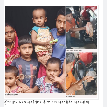
কুড়িগ্রামে ৮বছরের শিশুর কাঁধে ৬জনের পরিবারের বোঝা