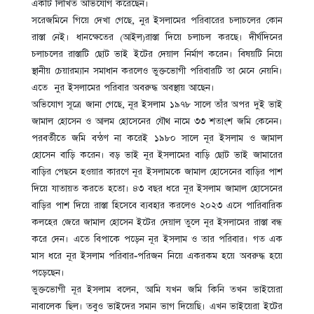
একটি লিখিত অভিযোগ করেছেন।
সরেজমিনে গিয়ে দেখা গেছে, নুর ইসলামের পরিবারের চলাচলের কোন
রাস্তা নেই। ধানক্ষেতের (আইল)রাস্তা দিয়ে চলাচল করছে। দীর্ঘদিনের
চলাচলের রাস্তাটি ছোট ভাই ইটের দেয়াল নির্মাণ করেন। বিষয়টি নিয়ে
স্থানীয় চেয়ারম্যান সমাধান করলেও ভুক্তভোগী পরিবারটি তা মেনে নেয়নি।
এতে নুর ইসলামের পরিবার অবরুদ্ধ অবস্থায় আছেন।
অভিযোগ সূত্রে জানা গেছে, নূর ইসলাম ১৯৭৮ সালে তাঁর অপর দুই ভাই
জামাল হোসেন ও আলম হোসেনের যৌথ নামে ৩৩ শতাংশ জমি কেনেন।
পরবর্তীতে জমি বন্ঠণ না করেই ১৯৮০ সালে নূর ইসলাম ও জামাল
হোসেন বাড়ি করেন। বড় ভাই নূর ইসলামের বাড়ি ছোট ভাই জামারের
বাড়ির পেছনে হওয়ার কারণে নূর ইসলামকে জামাল হোসেনের বাড়ির পাশ
দিয়ে যাতায়ত করতে হতো। ৪৩ বছর ধরে নূর ইসলাম জামাল হোসেনের
বাড়ির পাশ দিয়ে রাস্তা হিসেবে ব্যবহার করলেও ২০২৩ এসে পারিবারিক
কলহের জেরে জামাল হোসেন ইটের দেয়াল তুলে নূর ইসলামের রাস্তা বন্ধ
করে দেন। এতে বিপাকে পড়েন নূর ইসলাম ও তার পরিবার। গত এক
মাস ধরে নূর ইসলাম পরিবার-পরিজন নিয়ে একরকম হয়ে অবরুদ্ধ হয়ে
পড়েছেন।
ভুক্তভোগী নূর ইসলাম বলেন, আমি যখন জমি কিনি তখন ভাইয়েরা
নাবালেক ছিল। তবুও ভাইদের সমান ভাগ দিয়েছি। এখন ভাইয়েরা ইটের