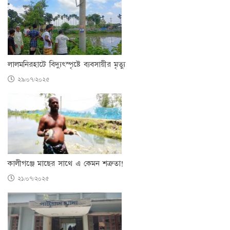
লালমনিরহাটে বিদ্যুৎস্পৃষ্টে ব্যবসায়ীর মৃত্যু
২৯/০৭/২০২৫
কালীগঞ্জে মাছের সাথে এ কেমন শত্রুতা!
২১/০৭/২০২৫