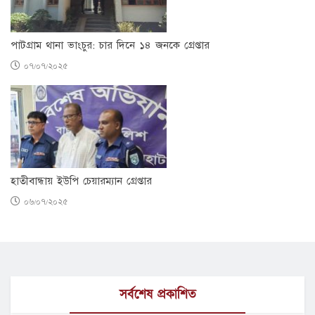
পাটগ্রাম থানা ভাংচুর: চার দিনে ১৪ জনকে গ্রেপ্তার
০৭/০৭/২০২৫
হাতীবান্ধায় ইউপি চেয়ারম্যান গ্রেপ্তার
০৬/০৭/২০২৫
সর্বশেষ প্রকাশিত