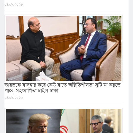
০৪/০৮/২০২৬
ভারতকে ব্যবহার করে কেউ যাতে অস্থিতিশীলতা সৃষ্টি না করতে
পারে, সহযোগিতা চাইল ঢাকা
০৪/০৮/২০২৬