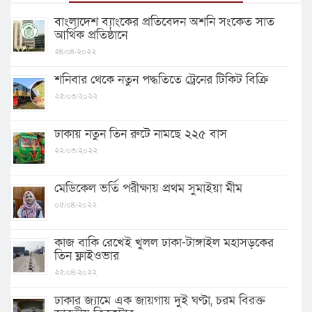
বাংলাদেশ ব্যাংকের প্রতিবেদন অশনি সংকেত সাত
আর্থিক প্রতিষ্ঠানে
২৪/০৪/২০২২
শনিবার থেকে নতুন পদ্ধতিতে ট্রেনের টিকিট বিক্রি
২৫/০৩/২০২২
ঢাকায় নতুন তিন রুটে নামছে ২২৫ বাস
২২/০৩/২০২২
মেডিকেল ভর্তি পরীক্ষায় প্রথম সুমাইয়া মীম
০৫/০৪/২০২২
কাজ বাকি রেখেই খুলল ঢাকা-টাঙ্গাইল মহাসড়কের
তিন ফ্লাইওভার
২৫/০৪/২০২২
ঢাকার জ্যামে এক জায়গায় দুই ঘণ্টা, চরম বিরক্ত