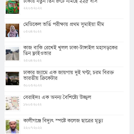
ঢাকায় নতুন তিন রুটে নামছে ২২৫ বাস
২২/০৩/২০২২
মেডিকেল ভর্তি পরীক্ষায় প্রথম সুমাইয়া মীম
০৫/০৪/২০২২
কাজ বাকি রেখেই খুলল ঢাকা-টাঙ্গাইল মহাসড়কের
তিন ফ্লাইওভার
২৫/০৪/২০২২
ঢাকার জ্যামে এক জায়গায় দুই ঘণ্টা, চরম বিরক্ত
ভারতীয় ক্রিকেটার
৩০/০৩/২০২২
বেরাইদঃ এক অনন্য বৈশিষ্ট্যে উজ্জ্বল
১৬/০৫/২০২২
কালীগঞ্জে বিদ্যুৎ স্পষ্টে কলেজ ছাত্রের মৃত্যু
২২/০৭/২০২২