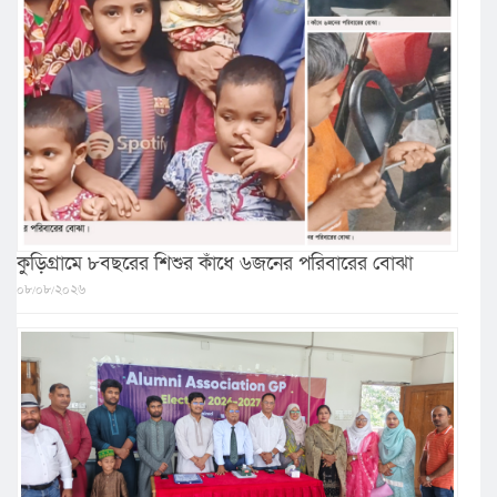
কুড়িগ্রামে ৮বছরের শিশুর কাঁধে ৬জনের পরিবারের বোঝা
০৮/০৮/২০২৬