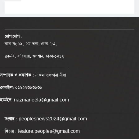
যোগাযোগ
:
বাসা নং-১৯, ৫ম তলা, রোড-৭/এ,
ব্লক-বি, বারিধারা, গুলশান, ঢাকা-১২১২
সম্পাদক ও প্রকাশক :
নাজমা সুলতানা নীলা
মোবাইল:
০১৬২২৩৯৩৯৩৯
ইমেইল
: nazmaneela@gmail.com
সংবাদ
: peoplesnews2024@gmail.com
ফিচার
: feature.peoples@gmail.com