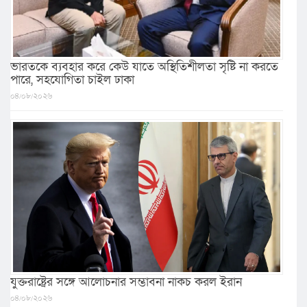
ভারতকে ব্যবহার করে কেউ যাতে অস্থিতিশীলতা সৃষ্টি না করতে
পারে, সহযোগিতা চাইল ঢাকা
০৪/০৮/২০২৬
যুক্তরাষ্ট্রের সঙ্গে আলোচনার সম্ভাবনা নাকচ করল ইরান
০৪/০৮/২০২৬