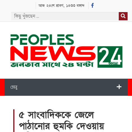
আজ ২৪শে শ্রাবণ, ১৪৩৩ বঙ্গাব্দ
মেনু
৫ সাংবাদিককে জেলে
পাঠানোর হুমকি দেওয়ায়