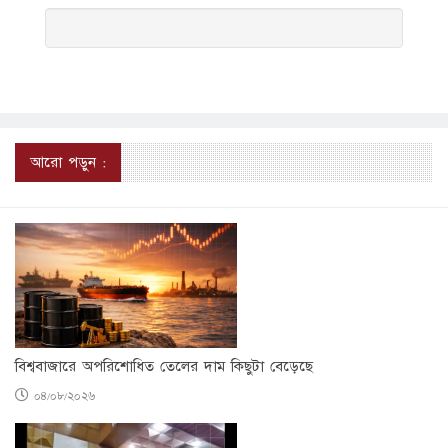
আরো পড়ুন :
বিশ্ববাজারে অপরিশোধিত তেলের দাম কিছুটা বেড়েছে
০৪/০৮/২০২৬