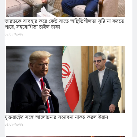
ভারতকে ব্যবহার করে কেউ যাতে অস্থিতিশীলতা সৃষ্টি না করতে
পারে, সহযোগিতা চাইল ঢাকা
০৪/০৮/২০২৬
যুক্তরাষ্ট্রের সঙ্গে আলোচনার সম্ভাবনা নাকচ করল ইরান
০৪/০৮/২০২৬