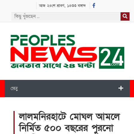
আজ ২৪শে শ্রাবণ, ১৪৩৩ বঙ্গাব্দ
মেনু
লালমনিরহাটে মোঘল আমলে
নির্মিত ৫০০ বছরের পুরনো