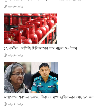
০৩/০৮/২০২৬
১২ কেজির এলপিজি সিলিন্ডারের দাম বাড়ল ৭০ টাকা
০২/০৮/২০২৬
অপারেশন শরতের তুফান: বিচারের মুখে হাসিনা-হারুনসহ ১০ জন
০২/০৮/২০২৬