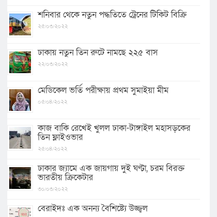
শনিবার থেকে নতুন পদ্ধতিতে ট্রেনের টিকিট বিক্রি
২৫/০৩/২০২২
ঢাকায় নতুন তিন রুটে নামছে ২২৫ বাস
২২/০৩/২০২২
মেডিকেল ভর্তি পরীক্ষায় প্রথম সুমাইয়া মীম
০৫/০৪/২০২২
কাজ বাকি রেখেই খুলল ঢাকা-টাঙ্গাইল মহাসড়কের
তিন ফ্লাইওভার
২৫/০৪/২০২২
ঢাকার জ্যামে এক জায়গায় দুই ঘণ্টা, চরম বিরক্ত
ভারতীয় ক্রিকেটার
৩০/০৩/২০২২
বেরাইদঃ এক অনন্য বৈশিষ্ট্যে উজ্জ্বল