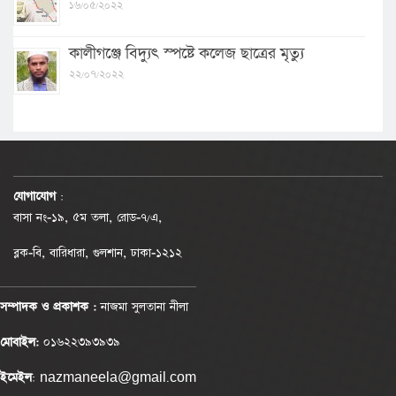
১৬/০৫/২০২২
কালীগঞ্জে বিদ্যুৎ স্পষ্টে কলেজ ছাত্রের মৃত্যু
২২/০৭/২০২২
যোগাযোগ
:
বাসা নং-১৯, ৫ম তলা, রোড-৭/এ,
ব্লক-বি, বারিধারা, গুলশান, ঢাকা-১২১২
সম্পাদক ও প্রকাশক :
নাজমা সুলতানা নীলা
মোবাইল:
০১৬২২৩৯৩৯৩৯
ইমেইল
: nazmaneela@gmail.com