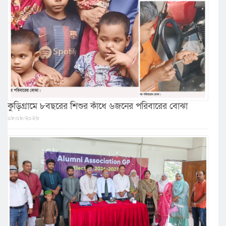
কুড়িগ্রামে ৮বছরের শিশুর কাঁধে ৬জনের পরিবারের বোঝা
০৮/০৮/২০২৬