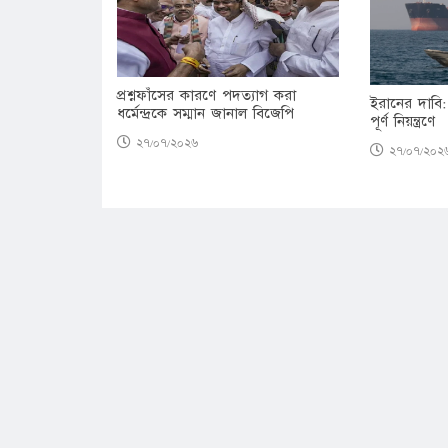
প্রশ্নফাঁসের কারণে পদত্যাগ করা
ইরানের দাবি:
ধর্মেন্দ্রকে সম্মান জানাল বিজেপি
পূর্ণ নিয়ন্ত্রণে
২৭/০৭/২০২৬
২৭/০৭/২০২