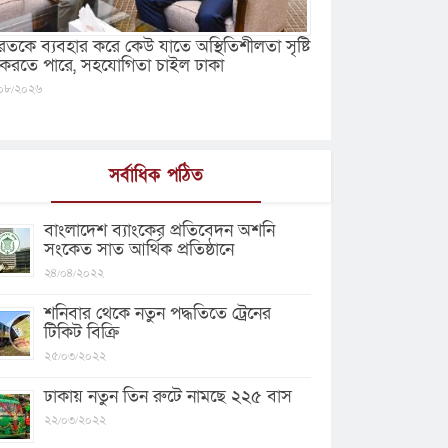
রতকে ব্যবহার করে কেউ যাতে অস্থিতিশীলতা সৃষ্টি
 করতে পারে, সহযোগিতা চাইল ঢাকা
০৮/২০২৬
সর্বাধিক পঠিত
বাংলাদেশ ব্যাংকের প্রতিবেদন অশনি
সংকেত সাত আর্থিক প্রতিষ্ঠানে
২৪/০৪/২০২২
শনিবার থেকে নতুন পদ্ধতিতে ট্রেনের
টিকিট বিক্রি
২৫/০৩/২০২২
ঢাকায় নতুন তিন রুটে নামছে ২২৫ বাস
২২/০৩/২০২২