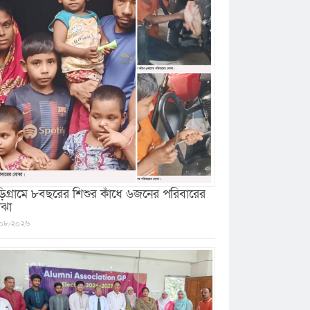
ড়িগ্রামে ৮বছরের শিশুর কাঁধে ৬জনের পরিবারের
ঝা
০৮/২০২৬