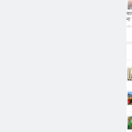
ভা
না
০৪/