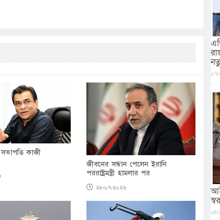
এশ
রা
নত
০৭/
সভাপতি কাজী
জীবনের সন্ধান পেলেন ইরানি
পররাষ্ট্রমন্ত্রী হামলার পর
৬
২৮/০৭/২০২৬
আই
স্বরা
০৪/