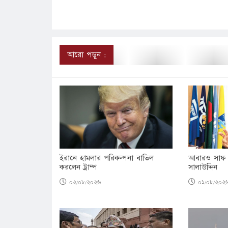
আরো পড়ুন :
ইরানে হামলার পরিকল্পনা বাতিল
আবারও সাফ 
করলেন ট্রাম্প
সালাউদ্দিন
০২/০৮/২০২৬
০১/০৮/২০২