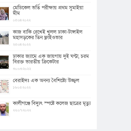
মেডিকেল ভর্তি পরীক্ষায় প্রথম সুমাইয়া
মীম
০৫/০৪/২০২২
কাজ বাকি রেখেই খুলল ঢাকা-টাঙ্গাইল
মহাসড়কের তিন ফ্লাইওভার
২৫/০৪/২০২২
ঢাকার জ্যামে এক জায়গায় দুই ঘণ্টা, চরম
বিরক্ত ভারতীয় ক্রিকেটার
৩০/০৩/২০২২
বেরাইদঃ এক অনন্য বৈশিষ্ট্যে উজ্জ্বল
১৬/০৫/২০২২
কালীগঞ্জে বিদ্যুৎ স্পষ্টে কলেজ ছাত্রের মৃত্যু
২২/০৭/২০২২