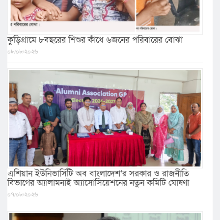
কুড়িগ্রামে ৮বছরের শিশুর কাঁধে ৬জনের পরিবারের বোঝা
০৮/০৮/২০২৬
এশিয়ান ইউনিভার্সিটি অব বাংলাদেশ’র সরকার ও রাজনীতি
বিভাগের অ্যালামনাই অ্যাসোসিয়েশনের নতুন কমিটি ঘোষণা
০৭/০৮/২০২৬