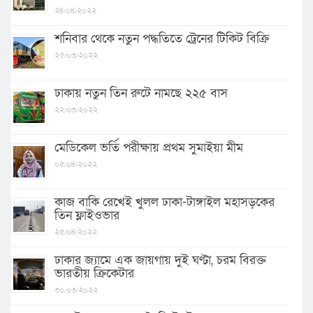
২৪/০৪/২০২২
শনিবার থেকে নতুন পদ্ধতিতে ট্রেনের টিকিট বিক্রি
২৫/০৩/২০২২
ঢাকায় নতুন তিন রুটে নামছে ২২৫ বাস
২২/০৩/২০২২
মেডিকেল ভর্তি পরীক্ষায় প্রথম সুমাইয়া মীম
০৫/০৪/২০২২
কাজ বাকি রেখেই খুলল ঢাকা-টাঙ্গাইল মহাসড়কের
তিন ফ্লাইওভার
২৫/০৪/২০২২
ঢাকার জ্যামে এক জায়গায় দুই ঘণ্টা, চরম বিরক্ত
ভারতীয় ক্রিকেটার
৩০/০৩/২০২২