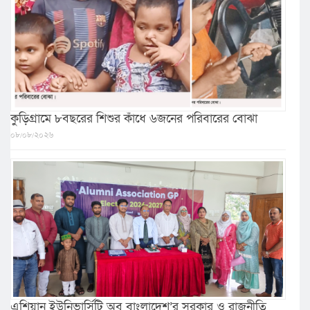
কুড়িগ্রামে ৮বছরের শিশুর কাঁধে ৬জনের পরিবারের বোঝা
০৮/০৮/২০২৬
এশিয়ান ইউনিভার্সিটি অব বাংলাদেশ’র সরকার ও রাজনীতি