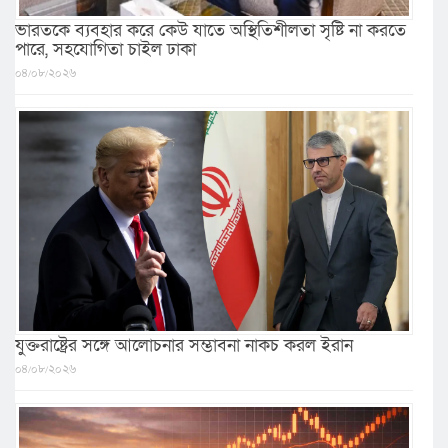
ভারতকে ব্যবহার করে কেউ যাতে অস্থিতিশীলতা সৃষ্টি না করতে
পারে, সহযোগিতা চাইল ঢাকা
০৪/০৮/২০২৬
যুক্তরাষ্ট্রের সঙ্গে আলোচনার সম্ভাবনা নাকচ করল ইরান
০৪/০৮/২০২৬