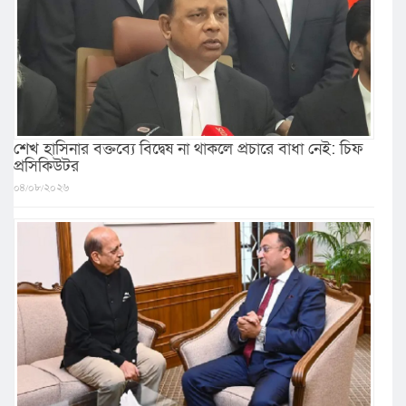
শেখ হাসিনার বক্তব্যে বিদ্বেষ না থাকলে প্রচারে বাধা নেই: চিফ
প্রসিকিউটর
০৪/০৮/২০২৬