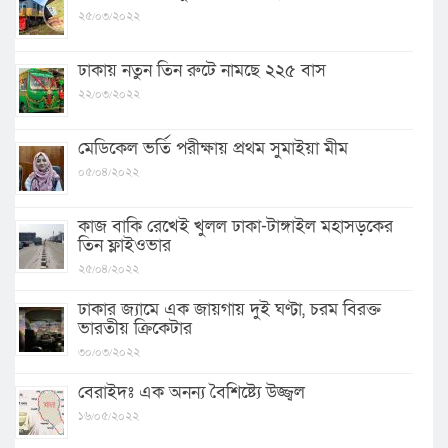
২৫/০৩/২০২২
ঢাকায় নতুন তিন রুটে নামছে ২২৫ বাস
২২/০৩/২০২২
মেডিকেল ভর্তি পরীক্ষায় প্রথম সুমাইয়া মীম
০৫/০৪/২০২২
কাজ বাকি রেখেই খুলল ঢাকা-টাঙ্গাইল মহাসড়কের
তিন ফ্লাইওভার
২৫/০৪/২০২২
ঢাকার জ্যামে এক জায়গায় দুই ঘণ্টা, চরম বিরক্ত
ভারতীয় ক্রিকেটার
৩০/০৩/২০২২
বেরাইদঃ এক অনন্য বৈশিষ্ট্যে উজ্জ্বল
১৬/০৫/২০২২