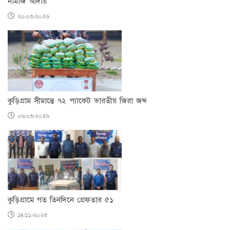
নামাজ আদায়
২০/০৩/২০২৬
কুড়িগ্রাম সীমান্তে ৭২ প্যাকেট ভারতীয় জিরা জব্দ
০৬/০৩/২০২৬
কুড়িগ্রামে গত তিনদিনে গ্রেফতার ৫১
১৪/১১/২০২৫