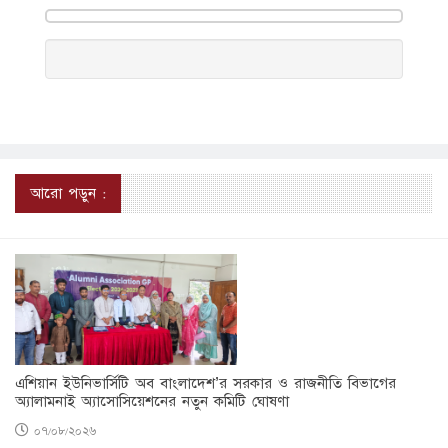
আরো পড়ুন :
এশিয়ান ইউনিভার্সিটি অব বাংলাদেশ’র সরকার ও রাজনীতি বিভাগের
অ্যালামনাই অ্যাসোসিয়েশনের নতুন কমিটি ঘোষণা
০৭/০৮/২০২৬