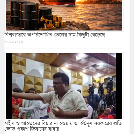
বিশ্ববাজারে অপরিশোধিত তেলের দাম কিছুটা বেড়েছে
০৪/০৮/২০২৬
শহীদ ও আহতদের বিচার না হওয়ায় ড. ইউনূস সরকারের প্রতি
ক্ষোভ প্রকাশ জিসানের বাবার