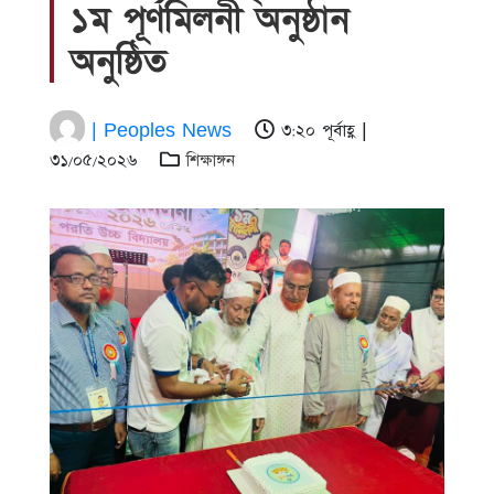
১ম পূর্ণমিলনী অনুষ্ঠান
অনুষ্ঠিত
| Peoples News
৩:২০ পূর্বাহ্ণ |
৩১/০৫/২০২৬
শিক্ষাঙ্গন