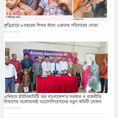
কুড়িগ্রামে ৮বছরের শিশুর কাঁধে ৬জনের পরিবারের বোঝা
০৮/০৮/২০২৬
এশিয়ান ইউনিভার্সিটি অব বাংলাদেশ’র সরকার ও রাজনীতি
বিভাগের অ্যালামনাই অ্যাসোসিয়েশনের নতুন কমিটি ঘোষণা
০৭/০৮/২০২৬