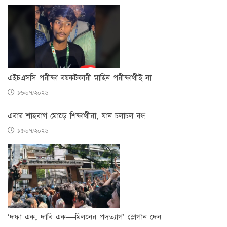
এইচএসসি পরীক্ষা বয়কটকারী মাহিন পরীক্ষার্থীই না
১৬/০৭/২০২৬
এবার শাহবাগ মোড়ে শিক্ষার্থীরা, যান চলাচল বন্ধ
১৫/০৭/২০২৬
‘দফা এক, দাবি এক—মিলনের পদত্যাগ’ স্লোগান দেন