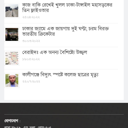
কাজ বাকি রেখেই খুলল ঢাকা-টাঙ্গাইল মহাসড়কের
তিন ফ্লাইওভার
২৫/০৪/২০২২
ঢাকার জ্যামে এক জায়গায় দুই ঘণ্টা, চরম বিরক্ত
ভারতীয় ক্রিকেটার
৩০/০৩/২০২২
বেরাইদঃ এক অনন্য বৈশিষ্ট্যে উজ্জ্বল
১৬/০৫/২০২২
কালীগঞ্জে বিদ্যুৎ স্পষ্টে কলেজ ছাত্রের মৃত্যু
২২/০৭/২০২২
যোগাযোগ
:
বাসা নং-১৯, ৫ম তলা, রোড-৭/এ,