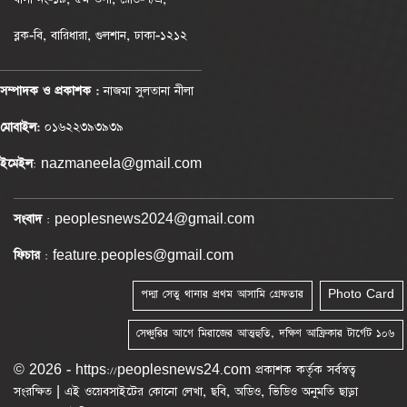
ব্লক-বি, বারিধারা, গুলশান, ঢাকা-১২১২
সম্পাদক ও প্রকাশক :
নাজমা সুলতানা নীলা
মোবাইল:
০১৬২২৩৯৩৯৩৯
ইমেইল
: nazmaneela@gmail.com
সংবাদ
: peoplesnews2024@gmail.com
ফিচার
: feature.peoples@gmail.com
পদ্মা সেতু থানার প্রথম আসামি গ্রেফতার
Photo Card
সেঞ্চুরির আগে মিরাজের আত্মহুতি, দক্ষিণ আফ্রিকার টার্গেট ১০৬
© 2026 - https://peoplesnews24.com প্রকাশক কর্তৃক সর্বস্বত্ব
সংরক্ষিত | এই ওয়েবসাইটের কোনো লেখা, ছবি, অডিও, ভিডিও অনুমতি ছাড়া