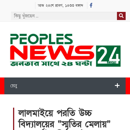
আজ ২৪শে শ্রাবণ, ১৪৩৩ বঙ্গাব্দ
মেনু
লালমাইয়ে পরতি উচ্চ
বিদ্যালয়ের “স্মৃতির মেলায়”