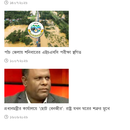
১৪/০৭/২০২৬
পাঁচ জেলায় শনিবারের এইচএসসি পরীক্ষা স্থগিত
১০/০৭/২০২৬
প্রধানমন্ত্রীর কার্যালয়ে ‘ছোট বেনজীর’: রাষ্ট্র যখন ঘরের শত্রুর মুখে
১৬/০৬/২০২৬