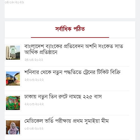
০৪/০৮/২০২৬
সর্বাধিক পঠিত
বাংলাদেশ ব্যাংকের প্রতিবেদন অশনি সংকেত সাত
আর্থিক প্রতিষ্ঠানে
২৪/০৪/২০২২
শনিবার থেকে নতুন পদ্ধতিতে ট্রেনের টিকিট বিক্রি
২৫/০৩/২০২২
ঢাকায় নতুন তিন রুটে নামছে ২২৫ বাস
২২/০৩/২০২২
মেডিকেল ভর্তি পরীক্ষায় প্রথম সুমাইয়া মীম
০৫/০৪/২০২২